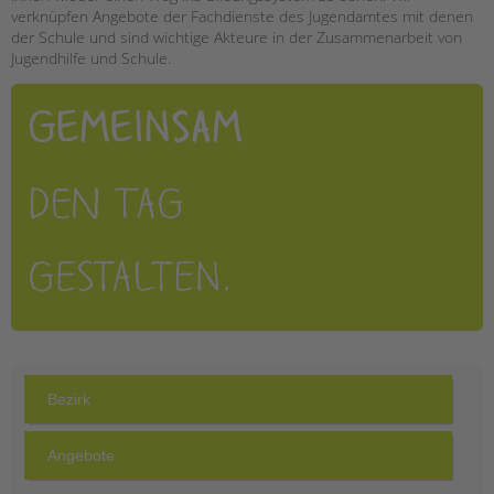
verknüpfen Angebote der Fachdienste des Jugendamtes mit denen
EINGLIEDERUNGSHILFE
der Schule und sind wichtige Akteure in der Zusammenarbeit von
Jugendhilfe und Schule.
BETREUTES WOHNEN
TANDEM BTL AKADEMIE
Zertfikatskurse
Seminarkalender
Seminarräume
STADTTEILARBEIT
PROFIL | LEITBILD
Bereiche im Überblick
Kinder- und Jugendschutz
Unsere Videos
Gesellschafter VdK
schoolcoach BTL