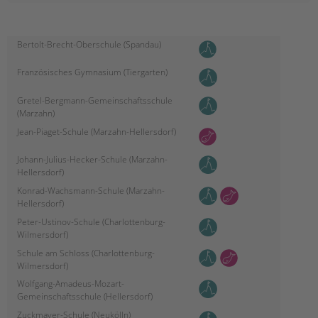
tandem international
KARRIERE
Bertolt-Brecht-Oberschule (Spandau)
Stellenangebote
tandem als Arbeitgeberin
Französisches Gymnasium (Tiergarten)
NEWS/BLOG
Gretel-Bergmann-Gemeinschaftsschule
(Marzahn)
unkuerzbar
Jean-Piaget-Schule (Marzahn-Hellersdorf)
Briefe an Kai
Johann-Julius-Hecker-Schule (Marzahn-
PRESSE
Hellersdorf)
Konrad-Wachsmann-Schule (Marzahn-
Magazin
Hellersdorf)
KONTAKT
Peter-Ustinov-Schule (Charlottenburg-
Wilmersdorf)
Impressum
Schule am Schloss (Charlottenburg-
Datenschutz
Wilmersdorf)
Hinweisgebersystem
Wolfgang-Amadeus-Mozart-
Intranet
Gemeinschaftsschule (Hellersdorf)
Zuckmayer-Schule (Neukölln)