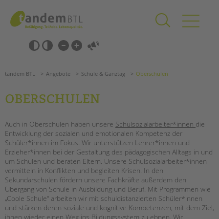
Zum
Navigation
Inhalt
überspringen
springen
Navigation
Barrierefrei-
überspringen
Einstellungen
überspringen
ANGEBOTE
tandem BTL
Angebote
Schule & Ganztag
Oberschulen
KITA & FRÜHE HILFEN
OBERSCHULEN
SCHULE & GANZTAG
Grundschulen
Auch in Oberschulen haben unsere
Schulsozialarbeiter*innen
die
Entwicklung der sozialen und emotionalen Kompetenz der
Oberschulen
Schüler*innen im Fokus. Wir unterstützen Lehrer*innen und
Förderzentren
Erzieher*innen bei der Gestaltung des pädagogischen Alltags in und
Kollegs
um Schulen und beraten Eltern. Unsere Schulsozialarbeiter*innen
EFöB
vermitteln in Konflikten und begleiten Krisen. In den
Sekundarschulen fördern unsere Fachkräfte außerdem den
Schulbezogene Sozialarbeit
Übergang von Schule in Ausbildung und Beruf. Mit Programmen wie
Suchen
Tagesgruppen
„Coole Schule“ arbeiten wir mit schuldistanzierten Schüler*innen
und stärken deren soziale und kognitive Kompetenzen, mit dem Ziel,
HILFEN ZUR ERZIEHUNG
ihnen wieder einen Weg ins Bildungssystem zu ebnen. Wir