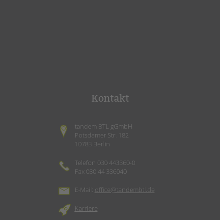
Kontakt
tandem BTL gGmbH
Potsdamer Str. 182
10783 Berlin
Telefon 030 443360-0
Fax 030 44 336040
E-Mail:
office@tandembtl.de
Karriere