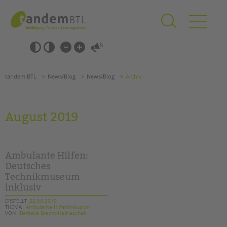
Zum
Navigation
Inhalt
überspringen
springen
Navigation
Barrierefrei-
überspringen
Einstellungen
überspringen
ANGEBOTE
tandem BTL
News/Blog
News/Blog
Archiv
KITA & FRÜHE HILFEN
SCHULE & GANZTAG
August 2019
Grundschulen
Oberschulen
Förderzentren
Ambulante Hilfen:
Kollegs
Deutsches
Technikmuseum
EFöB
inklusiv
Schulbezogene Sozialarbeit
Tagesgruppen
ERSTELLT
22.08.2019
THEMA
Ambulante HilfenInklusion
VON
Barbara Brecht-Hadraschek
HILFEN ZUR ERZIEHUNG