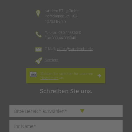
tandem BTL gGmbH
Potsdamer Str. 182
10783 Berlin
Telefon 030 443360-0
Fax 030 44 336040
E-Mail:
office@tandembtl.de
Karriere
Melden Sie sich hier für unseren
Newsletter
an.
Schreiben Sie uns.