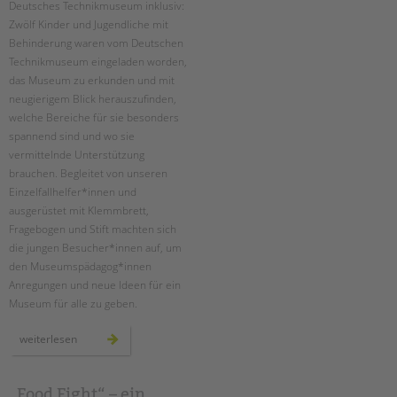
Deutsches Technikmuseum inklusiv:
Suchen
Zwölf Kinder und Jugendliche mit
EINGLIEDERUNGSHILFE
Behinderung waren vom Deutschen
Technikmuseum eingeladen worden,
BETREUTES WOHNEN
das Museum zu erkunden und mit
neugierigem Blick herauszufinden,
TANDEM BTL AKADEMIE
welche Bereiche für sie besonders
spannend sind und wo sie
Zertfikatskurse
vermittelnde Unterstützung
Seminarkalender
brauchen. Begleitet von unseren
Seminarräume
Einzelfallhelfer*innen und
ausgerüstet mit Klemmbrett,
STADTTEILARBEIT
Fragebogen und Stift machten sich
die jungen Besucher*innen auf, um
PROFIL | LEITBILD
den Museumspädagog*innen
Anregungen und neue Ideen für ein
Bereiche im Überblick
Museum für alle zu geben.
Kinder- und Jugendschutz
Unsere Videos
ambulante
weiterlesen
hilfen:
Gesellschafter VdK
deutsches
technikmuseum
schoolcoach BTL
inklusiv
„Food Fight“ – ein