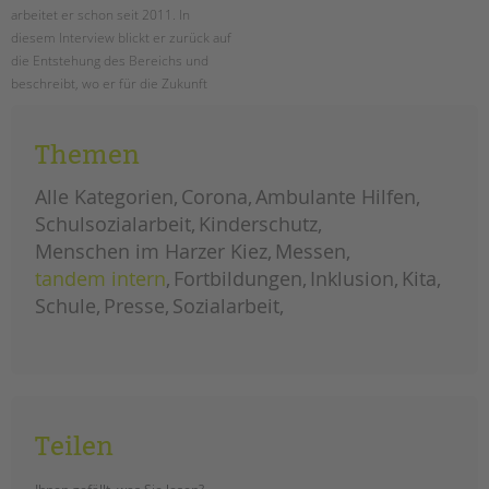
arbeitet er schon seit 2011. In
diesem Interview blickt er zurück auf
die Entstehung des Bereichs und
beschreibt, wo er für die Zukunft
neue Aufgaben und
Herausforderungen sieht und wie
Themen
sich der Bereich weiterentwickeln
wird.
Alle Kategorien
Corona
Ambulante Hilfen
herausforderungen
weiterlesen
Schulsozialarbeit
Kinderschutz
und
chancen
Menschen im Harzer Kiez
Messen
für
die
tandem intern
Fortbildungen
Inklusion
Kita
schulsozialarbeit
Schule
Presse
Sozialarbeit
Teilen