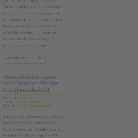
Schüler*innen rappen, tanzen,
Theater spielen, ein Video machen –
und auch noch kochen können? An
der Schule am Schloss war das in der
Klasse 9e der große Wunsch, der
schließlich in einem gemeinsamen
Musical-Musikvideo erfolgreich
umgesetzt werden konnte.
„food
weiterlesen
fight“
–
ein
musikvideo
der
Herausforderungen
klasse
und Chancen für die
9e
an
Schulsozialarbeit
der
schule
am
ERSTELLT
07.08.2019
schloss
THEMA
Schulsozialarbeit
VON
Barbara Brecht-Hadraschek
Schulbezogene Sozialarbeit: Sascha
Mase ist seit zweieinhalb Jahren
Bereichsleiter der Schulbezogenen
Sozialarbeit. Bei der tandem BTL