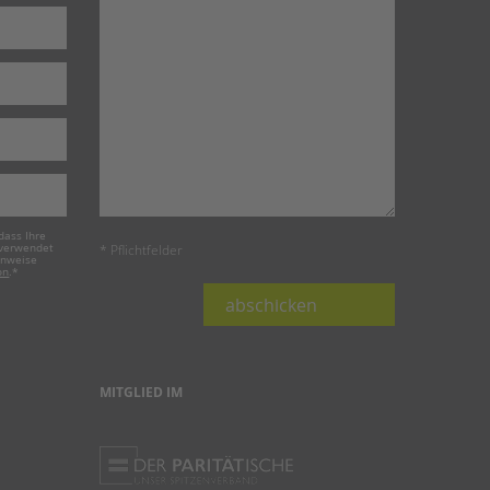
dass Ihre
 verwendet
* Pflichtfelder
inweise
on
.
*
abschicken
MITGLIED IM