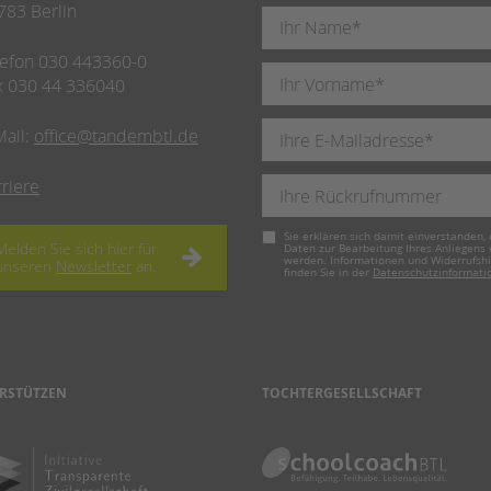
783 Berlin
lefon 030 443360-0
x 030 44 336040
Mail:
office@tandembtl.de
rriere
Pflichtfeld
Sie erklären sich damit einverstanden, 
Melden Sie sich hier für
Daten zur Bearbeitung Ihres Anliegens
werden. Informationen und Widerrufsh
unseren
Newsletter
an.
finden Sie in der
Datenschutzinformati
RSTÜTZEN
TOCHTERGESELLSCHAFT