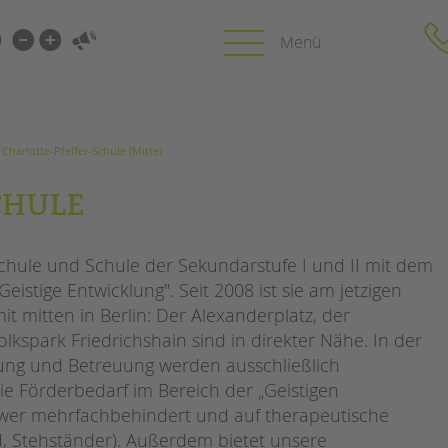
i-
gen
ren
Charlotte-Pfeffer-Schule (Mitte)
gen
Charlotte-Pfeffer-Schule (Mitte)
PROFIL | LEITBILD
KARRIERE
CHULE
HUNG
Bereiche im Überblick
Stellenangebot
Kinder- und Jugendschutz
tandem als Arbe
schule und Schule der Sekundarstufe I und II mit dem
Unsere Videos
LFE
tige Entwicklung". Seit 2008 ist sie am jetzigen
Gesellschafter VdK
NEWS/BLOG
it mitten in Berlin: Der Alexanderplatz, der
schoolcoach BTL
N
kspark Friedrichshain sind in direkter Nähe. In der
tandem international
unkuerzbar
ung und Betreuung werden ausschließlich
MIE
Briefe an Kai
ie Förderbedarf im Bereich der „Geistigen
chwer mehrfachbehindert und auf therapeutische
PRESSE
rad, Stehständer). Außerdem bietet unsere