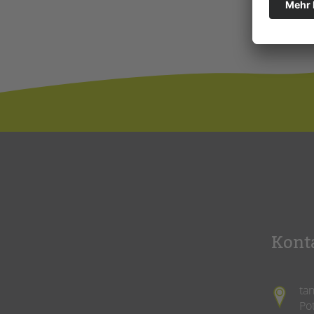
Kont
ta
Po