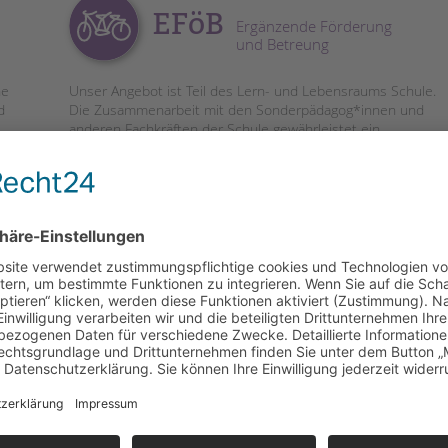
EFöB
Ergänzende Förderung
und Betreung
he
Unser Angebot ist Teil des Lern- und Lebensraums Schule.
d
Die Zusammenarbeit mit den Sonderpädagog*innen und
anderen Fachkräften der Schule gewährleistet ein
einheitliches Handlungskonzept und schafft
Beziehungskontinuität für die Schüler*innen.
EFöB-Team
Johann Schellenberg
Telefon:
030 246574250
Mobil:
0151 57557364
E-Mail:
efoeb-charlotte-
pfeffer01S07@tandembtl.de
weitere Informationen