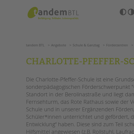
Zum
Navigation
Inhalt
überspringen
springen
Barrierefre
Einstellun
tandem BTL
Angebote
Schule & Ganztag
Förderzent
übersprin
Navigation
überspringen
SUCHE
tandem BTL
Angebote
Schule & Ganztag
Förderzentren
ANGEBOTE
CHARLOTTE-PFEFFER-S
KITA & FRÜHE HILFEN
HILFEN ZUR ERZIE
Die Charlotte-Pfeffer-Schule ist eine Grund
SCHULE & GANZTAG
EINGLIEDERUNGSHI
sonderpädagogischen Förderschwerpunkt "Geis
Grundschulen
Standort in der Berolinastraße und liegt dam
BETREUTES WOHNE
Oberschulen
Fernsehturm, das Rote Rathaus sowie der Vol
Förderzentren
Schule und in unserer Ergänzenden Förder
TANDEM BTL AKADE
Kollegs
Schüler*innen unterrichtet und gefördert, d
EFöB
Zertfikatskurse
Entwicklung“ haben. Diese sind zum Teil s
Schulbezogene Sozialarbeit
Seminarkalender
Hilfsmittel angewiesen (z.B. Rollstuhl, Lauf
Tagesgruppen
Seminarräume