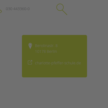
030 443360-0
schließen
KONTAKT
Berolinastr. 8
Suchen
10178 Berlin
e
Impressum
itgeberin
Datenschutz
charlotte-pfeffer-schule.de
Hinweisgebersystem
Intranet