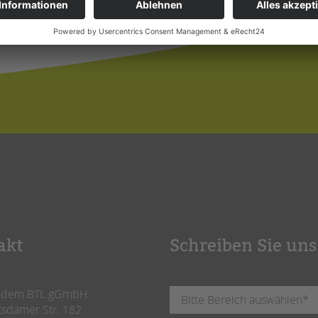
akt
Schreiben Sie uns
ndem BTL gGmbH
tsdamer Str. 182