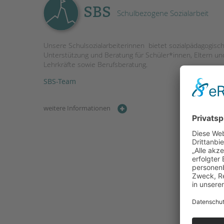
SBS
Schulbezogene Sozialarbeit
Unsere Schulsozialarbeiterinnen bietet sozialpädagogisc
Unterstützung und Beratung für Schüler*innen, Eltern un
Lehrkräfte sowie Berufsberatung.
SBS-Team
weitere Informationen