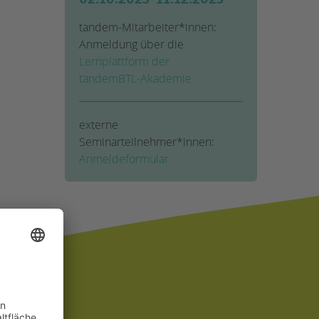
tandem-Mitarbeiter*innen:
Anmeldung über die
Lernplattform der
tandemBTL-Akademie
externe
Seminarteilnehmer*innen:
Anmeldeformular