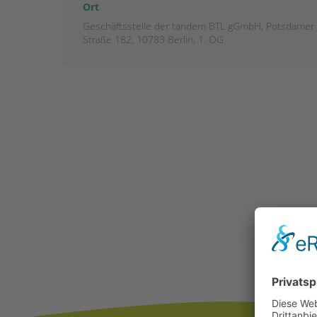
Ort
Geschäftsstelle der tandem BTL gGmbH, Potsdamer
STADTTEILARBEIT
Straße 182, 10783 Berlin, 1. OG