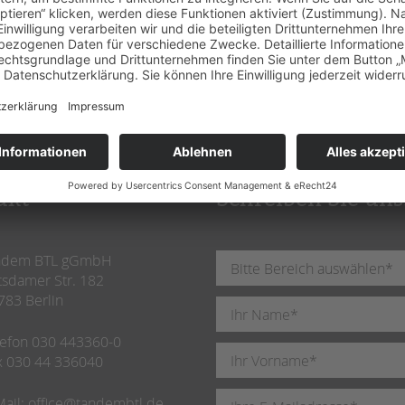
akt
Schreiben Sie uns
ndem BTL gGmbH
tsdamer Str. 182
783 Berlin
lefon 030 443360-0
x 030 44 336040
Mail:
office@tandembtl.de