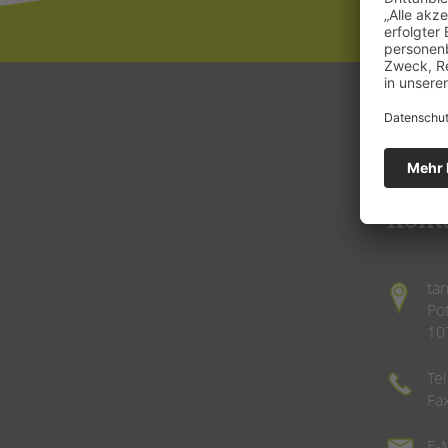
Kont
ta
Po
10
Te
Fa
E-