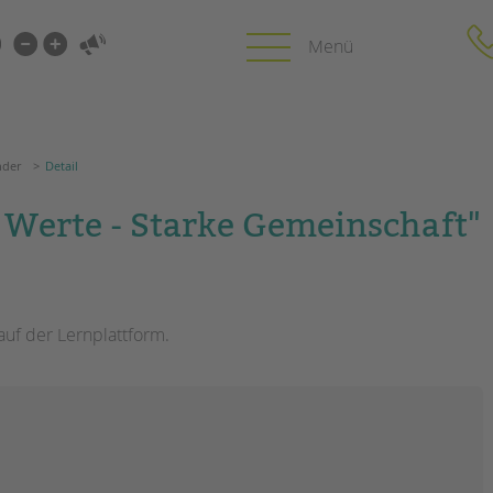
i-
gen
arkalender
Detail
gen
nder
Detail
PROFIL | LEITBILD
KARRIERE
erte - Starke Gemeinschaft"
HUNG
Bereiche im Überblick
Stellenangebot
Kinder- und Jugendschutz
tandem als Arbe
Unsere Videos
LFE
Gesellschafter VdK
auf der Lernplattform.
NEWS/BLOG
schoolcoach BTL
N
tandem international
unkuerzbar
MIE
Briefe an Kai
PRESSE