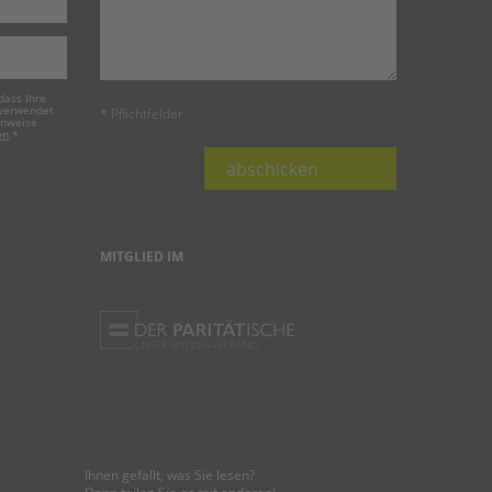
dass Ihre
 verwendet
* Pflichtfelder
inweise
on
.
*
abschicken
MITGLIED IM
Ihnen gefällt, was Sie lesen?