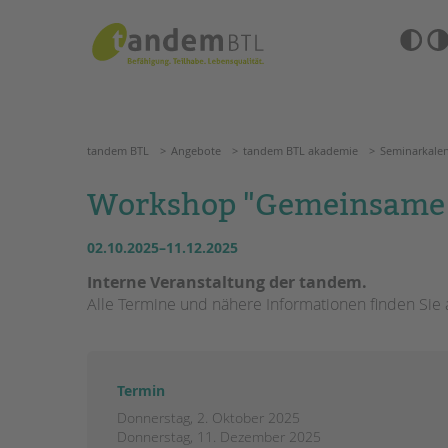
Zum
Navigation
Inhalt
überspringen
springen
Barrierefre
Einstellun
tandem BTL
Angebote
tandem BTL akademie
Semin
übersprin
Navigation
überspringen
SUCHE
tandem BTL
Angebote
tandem BTL akademie
Seminarkale
ANGEBOTE
Workshop "Gemeinsame W
KITA & FRÜHE HILFEN
HILFEN ZUR ERZIE
02.10.2025–11.12.2025
SCHULE & GANZTAG
EINGLIEDERUNGSHI
Interne Veranstaltung der tandem.
Alle Termine und nähere Informationen finden Sie 
Grundschulen
BETREUTES WOHNE
Oberschulen
Förderzentren
TANDEM BTL AKADE
Kollegs
Termin
EFöB
Zertfikatskurse
Donnerstag, 2. Oktober 2025
Schulbezogene Sozialarbeit
Seminarkalender
Donnerstag, 11. Dezember 2025
Tagesgruppen
Seminarräume