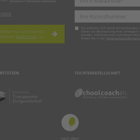
rriere
Pflichtfeld
Sie erklären sich damit einverstanden, 
Melden Sie sich hier für
Daten zur Bearbeitung Ihres Anliegens
werden. Informationen und Widerrufsh
unseren
Newsletter
an.
finden Sie in der
Datenschutzinformati
RSTÜTZEN
TOCHTERGESELLSCHAFT
nach oben