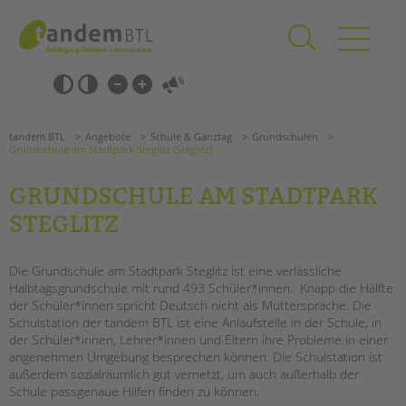
Zum
Navigation
Inhalt
überspringen
springen
Navigation
Barrierefrei-
überspringen
Einstellungen
überspringen
ANGEBOTE
tandem BTL
Angebote
Schule & Ganztag
Grundschulen
KITA & FRÜHE HILFEN
Grundschule am Stadtpark Steglitz (Steglitz)
GRUNDSCHULE AM STADTPARK
SCHULE & GANZTAG
STEGLITZ
Grundschulen
Oberschulen
Die Grundschule am Stadtpark Steglitz ist eine verlässliche
Förderzentren
Halbtagsgrundschule mit rund 493 Schüler*innen. Knapp die Hälfte
Kollegs
der Schüler*innen spricht Deutsch nicht als Muttersprache. Die
EFöB
Schulstation der tandem BTL ist eine Anlaufstelle in der Schule, in
Schulbezogene Sozialarbeit
der Schüler*innen, Lehrer*innen und Eltern ihre Probleme in einer
Suchen
angenehmen Umgebung besprechen können. Die Schulstation ist
Tagesgruppen
außerdem sozialräumlich gut vernetzt, um auch außerhalb der
Schule passgenaue Hilfen finden zu können.
HILFEN ZUR ERZIEHUNG