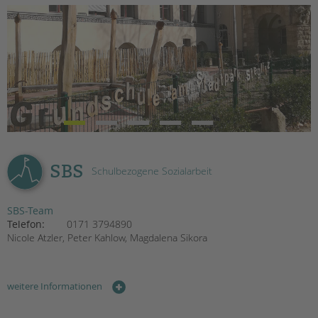
EINGLIEDERUNGSHILFE
BETREUTES WOHNEN
TANDEM BTL AKADEMIE
Zertfikatskurse
Seminarkalender
Seminarräume
SBS
Schulbezogene Sozialarbeit
STADTTEILARBEIT
SBS-Team
PROFIL | LEITBILD
Telefon:
0171 3794890
Bereiche im Überblick
Nicole Atzler, Peter Kahlow, Magdalena Sikora
Kinder- und Jugendschutz
Unsere Videos
Gesellschafter VdK
weitere Informationen
schoolcoach BTL