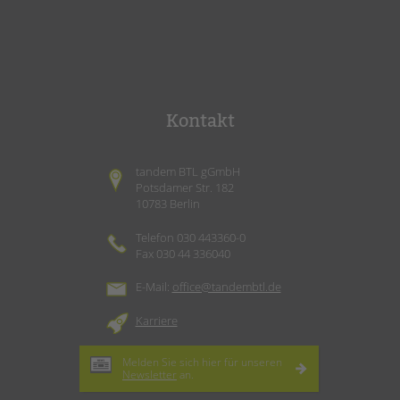
Kontakt
tandem BTL gGmbH
Potsdamer Str. 182
10783 Berlin
Telefon 030 443360-0
Fax 030 44 336040
E-Mail:
office@tandembtl.de
Karriere
Melden Sie sich hier für unseren
Newsletter
an.