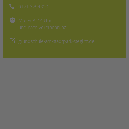
0171 3794890
Mo–Fr 8–14 Uhr
und nach Vereinbarung
grundschule-am-stadtpark-steglitz.de