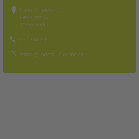
tandem international
Hansa Grundschule
KARRIERE
Lessingstr. 5,
Stellenangebote
10555 Berlin
tandem als Arbeitgeberin
030 3980644
NEWS/BLOG
unkuerzbar
hansa-grundschule-online.de
Briefe an Kai
PRESSE
Magazin
KONTAKT
Impressum
Datenschutz
Hinweisgebersystem
Intranet