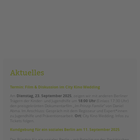
Aktuelles
Termin: Film & Diskussion im City Kino Wedding
Am
Dienstag, 23. September 2025
, zeigen wir mit anderen Berliner
Trägern der Kinder- und Jugendhilfe um
18:00 Uhr
(Einlass 17:30 Uhr)
den preisgekrönten Dokumentarfilm
„Im Prinzip Familie“
von Daniel
Abma. Im Anschluss: Gespräch mit dem Regisseur und Expert*innen
zu Jugendhilfe und Präventionsarbeit.
Ort:
City Kino Wedding. Infos zu
Tickets folgen.
Kundgebung für ein soziales Berlin am 11. September 2025
Das Bündnis für ein soziales Berlin – mit Beteiligung des Paritätischen