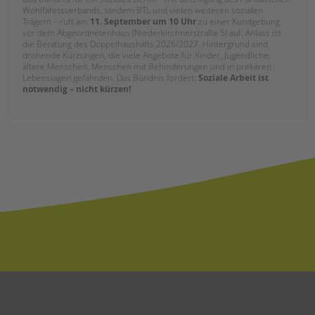
Wohlfahrtsverbands, tandem BTL und vielen weiteren sozialen
Trägern – ruft am
11. September um 10 Uhr
zu einer Kundgebung
vor dem Abgeordnetenhaus (Niederkirchnerstraße 5) auf. Anlass ist
die Beratung des Doppelhaushalts 2026/2027. Hintergrund sind
drohende Kürzungen, die viele Angebote für Kinder, Jugendliche,
ältere Menschen, Menschen mit Behinderungen und in prekären
Lebenslagen gefährden. Das Bündnis fordert:
Soziale Arbeit ist
notwendig – nicht kürzen!