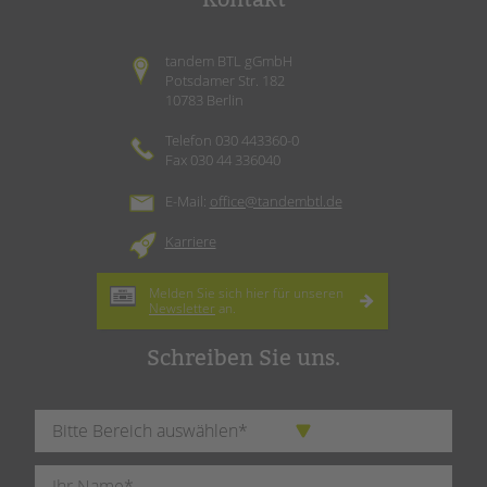
tandem BTL gGmbH
Potsdamer Str. 182
10783 Berlin
Telefon 030 443360-0
Fax 030 44 336040
E-Mail:
office@tandembtl.de
Karriere
Melden Sie sich hier für unseren
Newsletter
an.
Schreiben Sie uns.