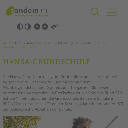
Zum
Navigation
Inhalt
überspringen
springen
Navigation
Barrierefrei-
überspringen
Einstellungen
überspringen
ANGEBOTE
tandem BTL
Angebote
Schule & Ganztag
Grundschulen
KITA & FRÜHE HILFEN
Hansa-Grundschule (Mitte)
HANSA-GRUNDSCHULE
SCHULE & GANZTAG
Grundschulen
Die Hansa-Grundschule liegt im Bezirk Mitte, am linken Spreeufer
Oberschulen
zwischen dem Hansa-Viertel und Moabit auf dem
Förderzentren
Nachbargrundstück des Gymnasiums Tiergarten. Mit diesem
Kollegs
besteht eine Kooperation im Profilschwerpunkt Englisch. Rund 370
Schüler*innen besuchen die Grundschule. Seit dem Schuljahr
EFöB
2021/22 unterstützt ein Team der Schulsozialarbeit der tandem BTL
Schulbezogene Sozialarbeit
die pädagogische Arbeit an der Schule.
Suchen
Tagesgruppen
HILFEN ZUR ERZIEHUNG