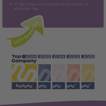
30 Tage Urlaub sowie Heiligabend und Silvester als
arbeitsfreie Tage