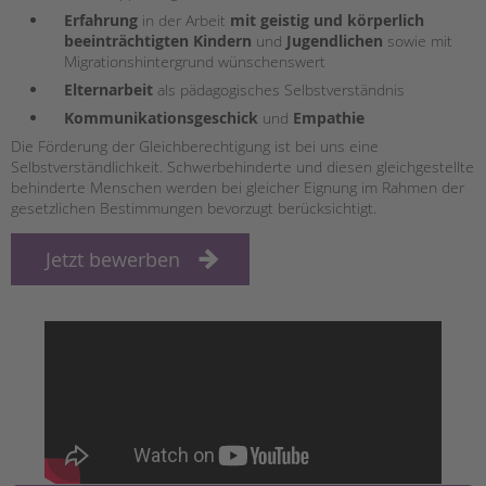
tandem international
Erfahrung
in der Arbeit
mit geistig und körperlich
beeinträchtigten Kindern
und
Jugendlichen
sowie mit
KARRIERE
Migrationshintergrund wünschenswert
Stellenangebote
Elternarbeit
als pädagogisches Selbstverständnis
tandem als Arbeitgeberin
Kommunikationsgeschick
und
Empathie
NEWS/BLOG
Die Förderung der Gleichberechtigung ist bei uns eine
Selbstverständlichkeit. Schwerbehinderte und diesen gleichgestellte
unkuerzbar
behinderte Menschen werden bei gleicher Eignung im Rahmen der
gesetzlichen Bestimmungen bevorzugt berücksichtigt.
Briefe an Kai
Jetzt bewerben
PRESSE
Magazin
KONTAKT
Impressum
Datenschutz
Hinweisgebersystem
Intranet