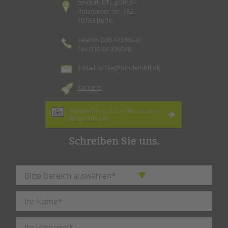
tandem BTL gGmbH
Potsdamer Str. 182
10783 Berlin
Telefon 030 443360-0
Fax 030 44 336040
E-Mail:
office@tandembtl.de
Karriere
Melden Sie sich hier für unseren
Newsletter
an.
Schreiben Sie uns.