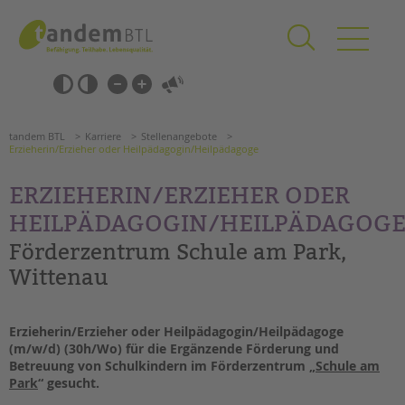
Zum
Navigation
Inhalt
überspringen
springen
Navigation
Barrierefrei-
überspringen
Einstellungen
überspringen
ANGEBOTE
tandem BTL
Karriere
Stellenangebote
KITA & FRÜHE HILFEN
Erzieherin/Erzieher oder Heilpädagogin/Heilpädagoge
ERZIEHERIN/ERZIEHER ODER
SCHULE & GANZTAG
HEILPÄDAGOGIN/HEILPÄDAGOG
Grundschulen
Oberschulen
Förderzentrum Schule am Park,
Förderzentren
Wittenau
Kollegs
EFöB
Erzieherin/Erzieher oder Heilpädagogin/Heilpädagoge
Schulbezogene Sozialarbeit
(m/w/d) (30h/Wo) für die Ergänzende Förderung und
Tagesgruppen
Betreuung von Schulkindern im Förderzentrum „
Schule am
Park
“ gesucht.
Suchen
HILFEN ZUR ERZIEHUNG