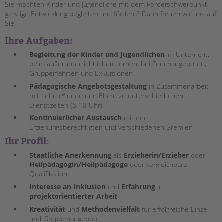
Sie möchten Kinder und Jugendliche mit dem Förderschwerpunkt
geistige Entwicklung begleiten und fördern? Dann freuen wir uns auf
EINGLIEDERUNGSHILFE
Sie!
Ihre Aufgaben:
BETREUTES WOHNEN
Begleitung der Kinder und Jugendlichen
im Unterricht,
TANDEM BTL AKADEMIE
beim außerunterrichtlichen Lernen, bei Ferienangeboten,
Gruppenfahrten und Exkursionen
Zertfikatskurse
Pädagogische Angebotsgestaltung
in Zusammenarbeit
Seminarkalender
mit Lehrer*innen und Eltern zu unterschiedlichen
Seminarräume
Dienstzeiten (6-18 Uhr)
Kontinuierlicher Austausch
mit den
STADTTEILARBEIT
Erziehungsberechtigten und verschiedenen Gremien
Ihr Profil:
PROFIL | LEITBILD
Staatliche Anerkennung
als
Erzieherin/Erzieher
oder
Bereiche im Überblick
Heilpädagogin/Heilpädagoge
oder vergleichbare
Qualifikation
Kinder- und Jugendschutz
Interesse an Inklusion
und
Erfahrung
in
Unsere Videos
projektorientierter Arbeit
Gesellschafter VdK
Kreativität
und
Methodenvielfalt
für erfolgreiche Einzel-
schoolcoach BTL
und Gruppenangebote