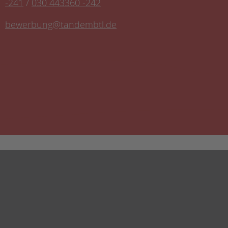
-241
/
030 443360 -242
bewerbung@tandembtl.de