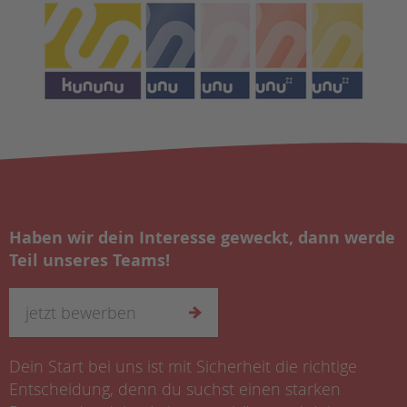
Haben wir dein Interesse geweckt, dann werde
Teil unseres Teams!
jetzt bewerben
Dein Start bei uns ist mit Sicherheit die richtige
Entscheidung, denn du suchst einen starken