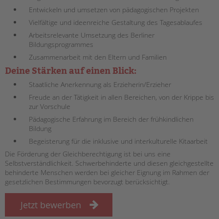
Entwickeln und umsetzen von pädagogischen Projekten
EINGLIEDERUNGSHILFE
Vielfältige und ideenreiche Gestaltung des Tagesablaufes
Arbeitsrelevante Umsetzung des Berliner
BETREUTES WOHNEN
Bildungsprogrammes
Zusammenarbeit mit den Eltern und Familien
TANDEM BTL AKADEMIE
Deine Stärken auf einen Blick:
Zertfikatskurse
Staatliche Anerkennung als Erzieherin/Erzieher
Seminarkalender
Freude an der Tätigkeit in allen Bereichen, von der Krippe bis
Seminarräume
zur Vorschule
Pädagogische Erfahrung im Bereich der frühkindlichen
STADTTEILARBEIT
Bildung
Begeisterung für die inklusive und interkulturelle Kitaarbeit
PROFIL | LEITBILD
Die Förderung der Gleichberechtigung ist bei uns eine
Bereiche im Überblick
Selbstverständlichkeit. Schwerbehinderte und diesen gleichgestellte
behinderte Menschen werden bei gleicher Eignung im Rahmen der
Kinder- und Jugendschutz
gesetzlichen Bestimmungen bevorzugt berücksichtigt.
Unsere Videos
Gesellschafter VdK
Jetzt bewerben
schoolcoach BTL