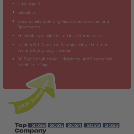
Urlaubsgeld
Sabbatical
Gesundheitsförderung: Gesundheitswochen und
Sportevents
Entwicklungsmöglichkeiten im Unternehmen
tandem BTL Akademie für regelmäßige Fort- und
Weiterbildungsmöglichkeiten
30 Tage Urlaub sowie Heiligabend und Silvester als
arbeitsfreie Tage