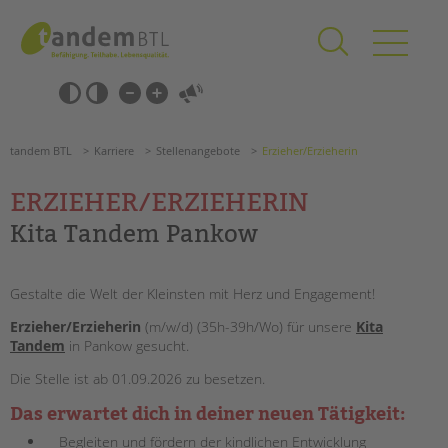
Zum
Navigation
Inhalt
überspringen
springen
Navigation
Barrierefrei-
überspringen
Einstellungen
überspringen
ANGEBOTE
tandem BTL
Karriere
Stellenangebote
Erzieher/Erzieherin
KITA & FRÜHE HILFEN
ERZIEHER/ERZIEHERIN
SCHULE & GANZTAG
Kita Tandem Pankow
Grundschulen
Oberschulen
Gestalte die Welt der Kleinsten mit Herz und Engagement!
Förderzentren
Kollegs
Erzieher/Erzieherin
(m/w/d) (35h-39h/Wo)
für unsere
Kita
Tandem
in Pankow gesucht.
EFöB
Schulbezogene Sozialarbeit
Die Stelle ist ab 01.09.2026 zu besetzen.
Tagesgruppen
Das erwartet dich in deiner neuen Tätigkeit:
Suchen
HILFEN ZUR ERZIEHUNG
Begleiten und fördern der kindlichen Entwicklung