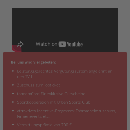
tandem international
KARRIERE
Stellenangebote
tandem als Arbeitgeberin
NEWS/BLOG
unkuerzbar
Briefe an Kai
Bei uns wird viel geboten:
Leistungsgerechtes Vergütungssystem angelehnt an
PRESSE
den TV-L
Magazin
Zuschuss zum Jobticket
KONTAKT
tandemCard für exklusive Gutscheine
Impressum
Sportkooperation mit Urban Sports Club
Datenschutz
attraktives Incentive-Programm: Fahrradhelmzuschuss,
Hinweisgebersystem
Firmenevents etc.
Intranet
Vermittlungsprämie von 700 €