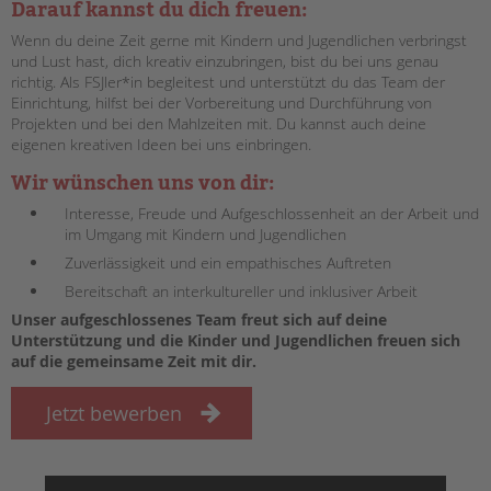
Darauf kannst du dich freuen:
EINGLIEDERUNGSHILFE
Wenn du deine Zeit gerne mit Kindern und Jugendlichen verbringst
und Lust hast, dich kreativ einzubringen, bist du bei uns genau
richtig. Als FSJler*in begleitest und unterstützt du das Team der
BETREUTES WOHNEN
Einrichtung, hilfst bei der Vorbereitung und Durchführung von
Projekten und bei den Mahlzeiten mit. Du kannst auch deine
TANDEM BTL AKADEMIE
eigenen kreativen Ideen bei uns einbringen.
Zertfikatskurse
Wir wünschen uns von dir:
Seminarkalender
Interesse, Freude und Aufgeschlossenheit an der Arbeit und
Seminarräume
im Umgang mit Kindern und Jugendlichen
Zuverlässigkeit und ein empathisches Auftreten
STADTTEILARBEIT
Bereitschaft an interkultureller und inklusiver Arbeit
Unser aufgeschlossenes Team freut sich auf deine
PROFIL | LEITBILD
Unterstützung und die Kinder und Jugendlichen freuen sich
Bereiche im Überblick
auf die gemeinsame Zeit mit dir.
Kinder- und Jugendschutz
Jetzt bewerben
Unsere Videos
Gesellschafter VdK
schoolcoach BTL