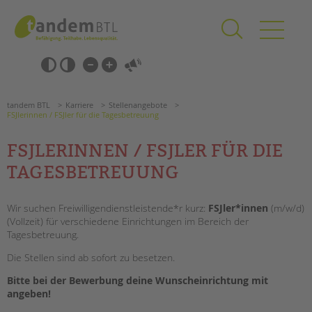
Zum
Navigation
Inhalt
überspringen
springen
Navigation
Barrierefrei-
überspringen
Einstellungen
überspringen
ANGEBOTE
tandem BTL
Karriere
Stellenangebote
KITA & FRÜHE HILFEN
FSJlerinnen / FSJler für die Tagesbetreuung
FSJLERINNEN / FSJLER FÜR DIE
SCHULE & GANZTAG
TAGESBETREUUNG
Grundschulen
Oberschulen
Wir suchen Freiwilligendienstleistende*r kurz:
FSJler*innen
(m/w/d)
Förderzentren
(Vollzeit) für verschiedene Einrichtungen im Bereich der
Kollegs
Tagesbetreuung.
EFöB
Die Stellen sind ab sofort zu besetzen.
Schulbezogene Sozialarbeit
Tagesgruppen
Suchen
Bitte bei der Bewerbung deine Wunscheinrichtung mit
angeben!
HILFEN ZUR ERZIEHUNG