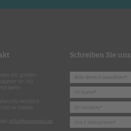
akt
Schreiben Sie uns
ndem BTL gGmbH
tsdamer Str. 182
783 Berlin
lefon 030 443360-0
x 030 44 336040
Mail:
office@tandembtl.de