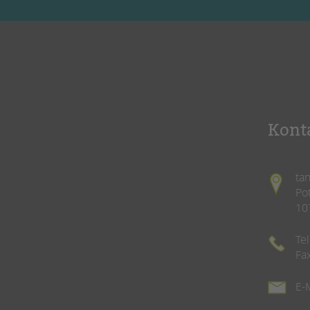
Kont
ta
Po
10
Te
Fa
E-