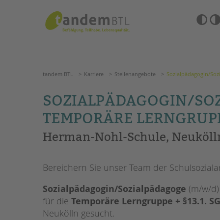
Zum
Navigation
Inhalt
überspringen
springen
Barrierefre
Einstellun
tandem BTL
Karriere
Stellenangebote
Sozialpädagog
übersprin
Navigation
überspringen
SUCHE
tandem BTL
Karriere
Stellenangebote
Sozialpädagogin/Sozi
ANGEBOTE
SOZIALPÄDAGOGIN/SO
KITA & FRÜHE HILFEN
HILFEN ZUR ERZIE
TEMPORÄRE LERNGRUPPE 
Herman-Nohl-Schule, Neuköll
SCHULE & GANZTAG
EINGLIEDERUNGSHI
Grundschulen
BETREUTES WOHNE
Oberschulen
Bereichern Sie unser Team der Schulsozialar
Förderzentren
TANDEM BTL AKADE
Kollegs
Sozialpädagogin/Sozialpädagoge
(m/w/d)
EFöB
Zertfikatskurse
für die
Temporäre Lerngruppe + §13.1. SG
Schulbezogene Sozialarbeit
Seminarkalender
Neukölln gesucht.
Tagesgruppen
Seminarräume