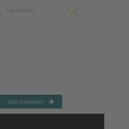
030 443360-0
schließen
KONTAKT
Suchen
e
Impressum
itgeberin
Datenschutz
Hinweisgebersystem
Intranet
Jetzt bewerben