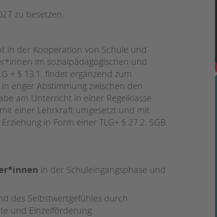
Magazin
027 zu besetzen.
t in der Kooperation von Schule und
hüler*innen im sozialpädagogischen und
LG + § 13.1. findet ergänzend zum
ll in enger Abstimmung zwischen den
abe am Unterricht in einer Regelklasse
it einer Lehrkraft umgesetzt und mit
r Erziehung in Form einer TLG+ § 27.2. SGB
ler*innen
in der Schuleingangsphase und
d des Selbstwertgefühles durch
e und Einzelförderung