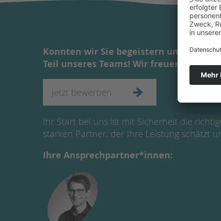
Konnten wir Sie begeistern und haben I
Teil unseres Teams! Wir freuen uns auf
jetzt bewerben
Ihr Start bei uns ist mit Sicherheit die rich
starken Partner, der Ihre Leistung schätzt un
Ihre Ansprechpartner*innen: