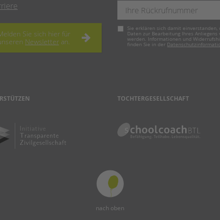
rriere
Pflichtfeld
Sie erklären sich damit einverstanden, 
Melden Sie sich hier für
Daten zur Bearbeitung Ihres Anliegens
werden. Informationen und Widerrufsh
unseren
Newsletter
an.
finden Sie in der
Datenschutzinformati
RSTÜTZEN
TOCHTERGESELLSCHAFT
nach oben