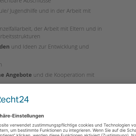
leichbare Abschlüsse
le/ Jugendhilfe und
in der Arbeit mit
elfallarbeit, der Arbeit mit Eltern und in
Arbeitsstrukturen
oden
und Ideen zur Entwicklung und
n
he Angebote
und die Kooperation mit
ichtum
und
Struktur
 uns eine Selbstverständlichkeit.
te behinderte Menschen werden bei gleicher
mungen bevorzugt berücksichtigt.