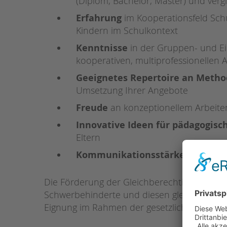
(Diplom, Bachelor, Master) und verg
Erfahrung
im Kooperationsfeld Schu
Kindern im Schulkontext
Kenntnisse
in der Gruppen- und Einz
kooperativen, multiprofessionellen 
Geeignetes Repertoire an Meth
Umsetzung Ihrer Angebote
Freude
an konzeptionellem Arbeite
Innovative Ideen für pädagogisc
Eltern
Kommunikationsstärke
,
Ideenre
Die Förderung der Gleichberechtigung ist bei
Schwerbehinderte und diesen gleichgestell
Eignung im Rahmen der gesetzlichen Bestim