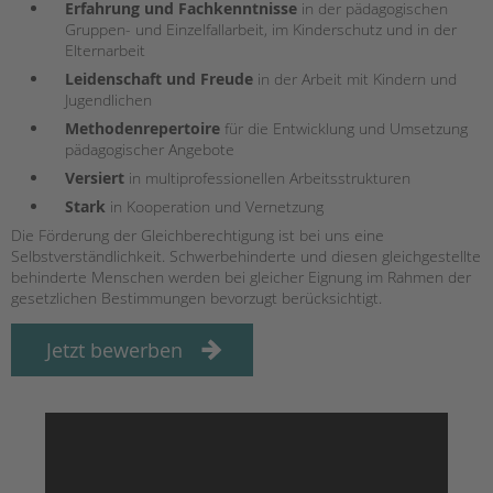
tandem international
Erfahrung und
Fachkenntnisse
in der pädagogischen
Gruppen- und Einzelfallarbeit, im Kinderschutz und in der
KARRIERE
Elternarbeit
Leidenschaft und Freude
in der Arbeit mit Kindern und
Stellenangebote
Jugendlichen
tandem als Arbeitgeberin
Methodenrepertoire
für die Entwicklung und Umsetzung
NEWS/BLOG
pädagogischer Angebote
Versiert
in multiprofessionellen Arbeitsstrukturen
unkuerzbar
Stark
in Kooperation und Vernetzung
Briefe an Kai
Die Förderung der Gleichberechtigung ist bei uns eine
Selbstverständlichkeit. Schwerbehinderte und diesen gleichgestellte
PRESSE
behinderte Menschen werden bei gleicher Eignung im Rahmen der
gesetzlichen Bestimmungen bevorzugt berücksichtigt.
Magazin
KONTAKT
Jetzt bewerben
Impressum
Datenschutz
Hinweisgebersystem
Intranet