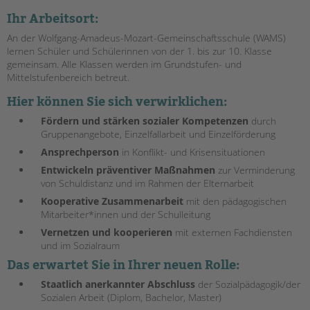
Ihr Arbeitsort:
EINGLIEDERUNGSHILFE
An der Wolfgang-Amadeus-Mozart-Gemeinschaftsschule (WAMS)
lernen Schüler und Schülerinnen von der 1. bis zur 10. Klasse
BETREUTES WOHNEN
gemeinsam. A
lle Klassen werden im Grundstufen- und
Mittelstufenbereich betreut.
TANDEM BTL AKADEMIE
Hier können Sie sich verwirklichen:
Zertfikatskurse
Fördern und stärken sozialer Kompetenzen
durch
Seminarkalender
Gruppenangebote, Einzelfallarbeit und Einzelförderung
Seminarräume
Ansprechperson
in Konflikt- und Krisensituationen
Entwickeln präventiver Maßnahmen
zur Verminderung
STADTTEILARBEIT
von Schuldistanz und im Rahmen der Elternarbeit
Kooperative Zusammenarbeit
mit den pädagogischen
PROFIL | LEITBILD
Mitarbeiter*innen und der Schulleitung
Bereiche im Überblick
Vernetzen und kooperieren
mit externen Fachdiensten
Kinder- und Jugendschutz
und im Sozialraum
Das erwartet Sie in Ihrer neuen Rolle:
Unsere Videos
Gesellschafter VdK
Staatlich anerkannter Abschluss
der Sozialpädagogik/der
schoolcoach BTL
Sozialen Arbeit (Diplom, Bachelor, Master)