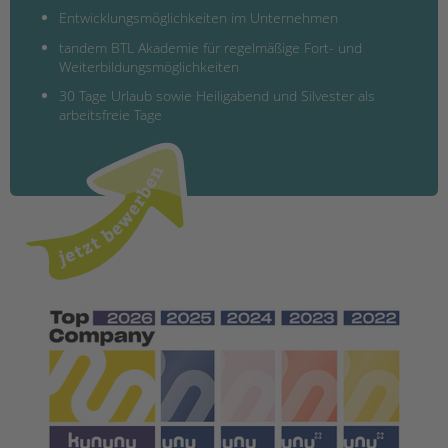
Entwicklungsmöglichkeiten im Unternehmen
tandem BTL Akademie für regelmäßige Fort- und
Weiterbildungsmöglichkeiten
30 Tage Urlaub sowie Heiligabend und Silvester als
arbeitsfreie Tage