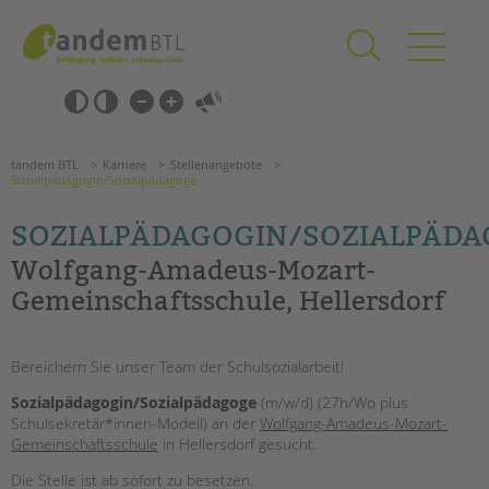
Zum
Navigation
Inhalt
überspringen
springen
Navigation
Barrierefrei-
überspringen
Einstellungen
überspringen
ANGEBOTE
tandem BTL
Karriere
Stellenangebote
KITA & FRÜHE HILFEN
Sozialpädagogin/Sozialpädagoge
SOZIALPÄDAGOGIN/SOZIALPÄD
SCHULE & GANZTAG
Wolfgang-Amadeus-Mozart-
Grundschulen
Gemeinschaftsschule, Hellersdorf
Oberschulen
Förderzentren
Kollegs
Bereichern Sie unser Team der Schulsozialarbeit!
EFöB
Sozialpädagogin/Sozialpädagoge
(m/w/d) (27h/Wo plus
Schulbezogene Sozialarbeit
Schulsekretär*innen-Modell) an der
Wolfgang-Amadeus-Mozart-
Tagesgruppen
Gemeinschaftsschule
in Hellersdorf gesucht.
Suchen
HILFEN ZUR ERZIEHUNG
Die Stelle ist ab sofort zu besetzen.