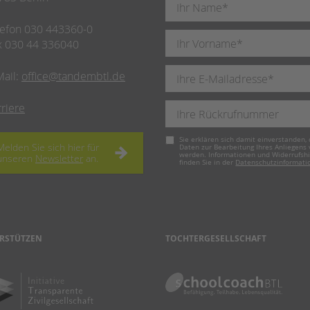
lefon 030 443360-0
x 030 44 336040
Mail:
office@tandembtl.de
rriere
Pflichtfeld
Sie erklären sich damit einverstanden, 
Melden Sie sich hier für
Daten zur Bearbeitung Ihres Anliegens
werden. Informationen und Widerrufsh
unseren
Newsletter
an.
finden Sie in der
Datenschutzinformati
RSTÜTZEN
TOCHTERGESELLSCHAFT