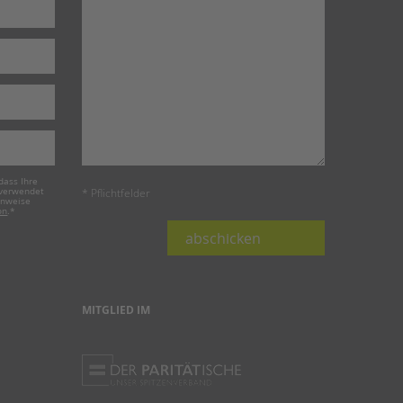
dass Ihre
 verwendet
* Pflichtfelder
inweise
on
.
*
abschicken
MITGLIED IM