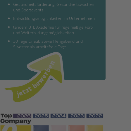
Gesundheitsförderung: Gesundheitswochen
und Sportevents
Entwicklungsmöglichkeiten im Unternehmen
tandem BTL Akademie für regelmäßige Fort-
und Weiterbildungsmöglichkeiten
30 Tage Urlaub sowie Heiligabend und
Silvester als arbeitsfreie Tage