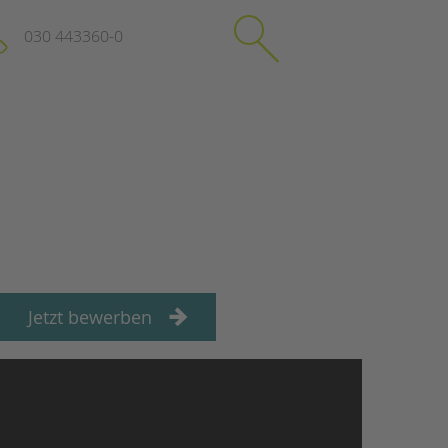
030 443360-0
schließen
KONTAKT
Suchen
e
Impressum
itgeberin
Datenschutz
Hinweisgebersystem
Intranet
Jetzt bewerben