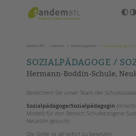
Zum
Navigation
Inhalt
überspringen
springen
Barrierefre
Einstellun
tandem BTL
Karriere
Stellenangebote
Sozialpädagog
übersprin
Navigation
überspringen
SUCHE
tandem BTL
Karriere
Stellenangebote
Sozialpädagoge / So
ANGEBOTE
SOZIALPÄDAGOGE / SO
KITA & FRÜHE HILFEN
HILFEN ZUR ERZIE
Hermann-Boddin-Schule, Neuk
SCHULE & GANZTAG
EINGLIEDERUNGSHI
Bereichern Sie unser Team der Schulsozialar
Grundschulen
BETREUTES WOHNE
Oberschulen
Sozialpädagoge/Sozialpädagogin
(m/w/d)
Förderzentren
TANDEM BTL AKADE
Modell) für den Bereich Schulbezogene Soz
Kollegs
Neukölln gesucht.
EFöB
Zertfikatskurse
Schulbezogene Sozialarbeit
Seminarkalender
Die Stelle ist ab sofort zu besetzen.
Tagesgruppen
Seminarräume