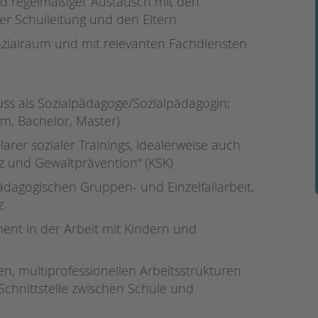
d regelmäßiger Austausch mit den
er Schulleitung und den Eltern
zialraum und mit relevanten Fachdiensten
ss als Sozialpädagoge/Sozialpädagogin;
om, Bachelor, Master)
rer sozialer Trainings, idealerweise auch
nz und Gewaltprävention“ (KSK)
ädagogischen Gruppen- und Einzelfallarbeit,
z
nt in der Arbeit mit Kindern und
en, multiprofessionellen Arbeitsstrukturen
chnittstelle zwischen Schule und