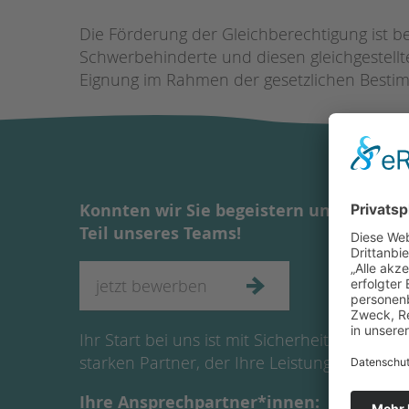
Die Förderung der Gleichberechtigung ist bei
Schwerbehinderte und diesen gleichgestell
Eignung im Rahmen der gesetzlichen Bestim
Konnten wir Sie begeistern und haben I
Teil unseres Teams!
jetzt bewerben
Ihr Start bei uns ist mit Sicherheit die rich
starken Partner, der Ihre Leistung schätzt un
Ihre Ansprechpartner*innen: