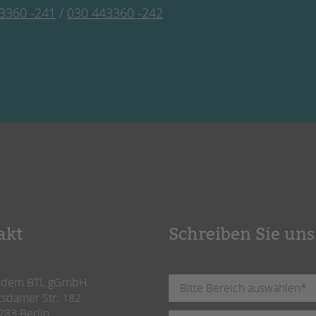
3360 -241
/
030 443360 -242
akt
Schreiben Sie uns
ndem BTL gGmbH
tsdamer Str. 182
783 Berlin