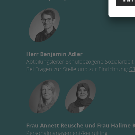
Herr Benjamin Adler
Abteilungsleiter Schulbezogene Sozialarbeit
Bei Fragen zur Stelle und zur Einrichtung:
03
Frau Annett Reusche und Frau Halime 
Personalmanagement/Recruiting