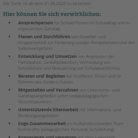
Die Stelle ist ab dem 01.08.2026 zu besetzen.
EINGLIEDERUNGSHILFE
Hier können Sie sich verwirklichen:
Ansprechperson
für Schüler*innen im Schulalltag und im
BETREUTES WOHNEN
ergänzenden Ganztag
Planen und Durchführen
von Einzelfall- und
TANDEM BTL AKADEMIE
Gruppenarbeit zur Förderung sozialer Kompetenzen und des
Selbstwertgefühls
Zertfikatskurse
Entwicklung und Umsetzen
von Angeboten der
Seminarkalender
Partizipation, Gewaltprävention, Vermeidung von
Seminarräume
Schuldistanz und Reduzierung von Schulabsentismus
Beraten und Begleiten
bei Konflikten, Krisen und im
STADTTEILARBEIT
Rahmen des Kinderschutzes
Mitgestalten und Verzahnen
von Unterrichts- und
PROFIL | LEITBILD
Ganztagsangeboten unter sozialpädagogischen
Bereiche im Überblick
Gesichtspunkten
Kinder- und Jugendschutz
Unterstützende Elternarbeit
mit Informations- und
Beratungsangeboten
Unsere Videos
Enge Zusammenarbeit
im multiprofessionellen Team
Gesellschafter VdK
(Lehrkräfte, pädagogisches Personal, Schulleitung)
schoolcoach BTL
Kooperieren und vernetzen
mit dem Jugendamt,