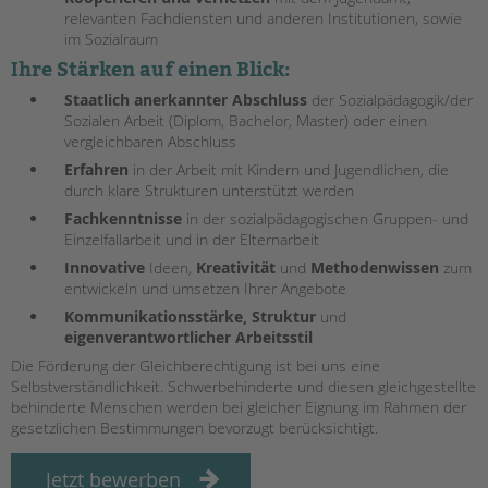
tandem international
relevanten Fachdiensten und anderen Institutionen, sowie
im Sozialraum
KARRIERE
Ihre Stärken auf einen Blick:
Stellenangebote
Staatlich anerkannter Abschluss
der Sozialpädagogik/der
tandem als Arbeitgeberin
Sozialen Arbeit (Diplom, Bachelor, Master) oder einen
vergleichbaren Abschluss
NEWS/BLOG
Erfahren
in der Arbeit mit Kindern und Jugendlichen, die
unkuerzbar
durch klare Strukturen unterstützt werden
Briefe an Kai
Fachkenntnisse
in der sozialpädagogischen Gruppen- und
Einzelfallarbeit und in der Elternarbeit
Innovative
Ideen,
Kreativität
und
Methodenwissen
zum
PRESSE
entwickeln und umsetzen Ihrer Angebote
Magazin
Kommunikationsstärke, Struktur
und
KONTAKT
eigenverantwortlicher Arbeitsstil
Die Förderung der Gleichberechtigung ist bei uns eine
Impressum
Selbstverständlichkeit. Schwerbehinderte und diesen gleichgestellte
Datenschutz
behinderte Menschen werden bei gleicher Eignung im Rahmen der
Hinweisgebersystem
gesetzlichen Bestimmungen bevorzugt berücksichtigt.
Intranet
Jetzt bewerben