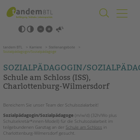
Zum
Navigation
Inhalt
überspringen
springen
Navigation
Barrierefrei-
überspringen
Einstellungen
überspringen
ANGEBOTE
tandem BTL
Karriere
Stellenangebote
KITA & FRÜHE HILFEN
Sozialpädagogin/Sozialpädagoge
SOZIALPÄDAGOGIN/SOZIALPÄD
SCHULE & GANZTAG
Schule am Schloss (ISS),
Grundschulen
Charlottenburg-Wilmersdorf
Oberschulen
Förderzentren
Kollegs
Bereichern Sie unser Team der Schulsozialarbeit!
EFöB
Sozialpädagogin/Sozialpädagoge
(m/w/d) (32h/Wo plus
Schulbezogene Sozialarbeit
Schulsekretär*innen-Modell) für die Schulsozialarbeit im
Tagesgruppen
teilgebundenen Ganztag an der
Schule am Schloss
in
Charlottenburg-Wilmersdorf gesucht.
Suchen
HILFEN ZUR ERZIEHUNG