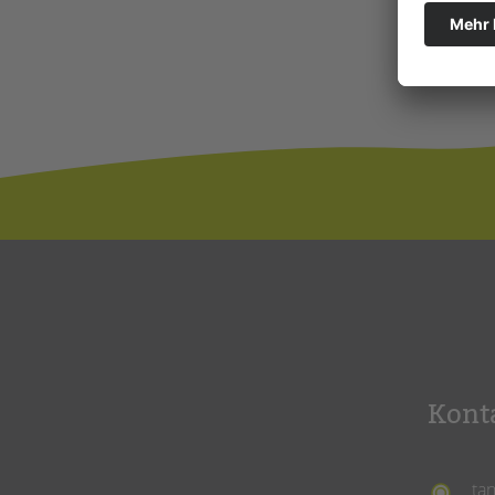
Kont
ta