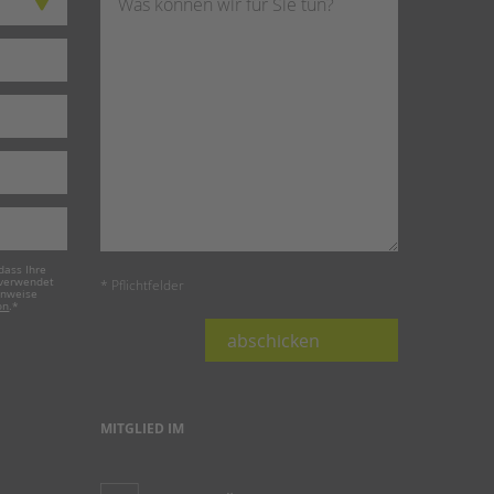
dass Ihre
 verwendet
* Pflichtfelder
inweise
on
.
*
abschicken
MITGLIED IM