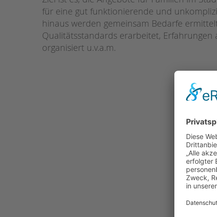
für eine gut funktionierende und unkomplizie
hinaus werden gemeinsam Bedarfe ermittelt
Qualitätsstandards erarbeitet, Erfahrunge
organisiert u.v.a.m.