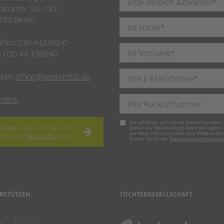
tsdamer Str. 182
783 Berlin
lefon 030 443360-0
x 030 44 336040
Mail:
office@tandembtl.de
rriere
Pflichtfeld
Sie erklären sich damit einverstanden, 
Melden Sie sich hier für
Daten zur Bearbeitung Ihres Anliegens
werden. Informationen und Widerrufsh
unseren
Newsletter
an.
finden Sie in der
Datenschutzinformati
RSTÜTZEN
TOCHTERGESELLSCHAFT