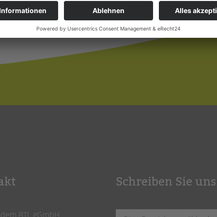
akt
Schreiben Sie uns
ndem BTL gGmbH