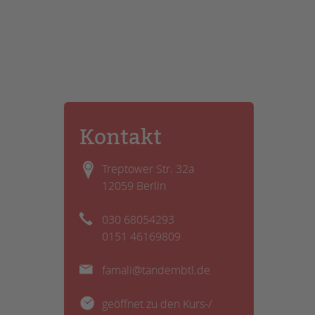
Kontakt
Treptower Str. 32a
12059 Berlin
030 68054293
0151 46169809
famali@tandembtl.de
geöffnet zu den Kurs-/