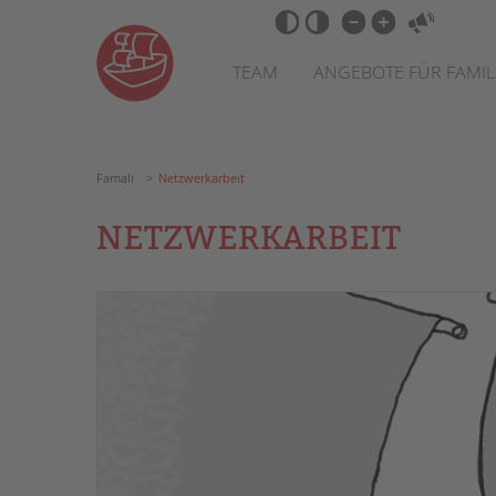
Zum
Navigation
Barrierefrei-
Inhalt
überspringen
Einstellungen
springen
überspringen
TEAM
ANGEBOTE FÜR FAMIL
Famali
Netzwerkarbeit
NETZWERKARBEIT