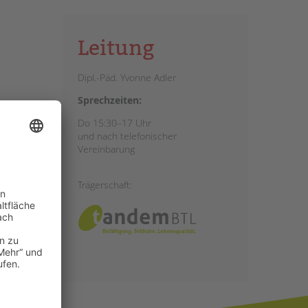
Leitung
Dipl.-Päd. Yvonne Adler
Sprechzeiten:
Do 15:30–17 Uhr
und nach telefonischer
Vereinbarung
Trägerschaft: