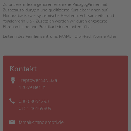
Zu unserem Team gehören erfahrene Pädagog*innen mit
Zusatzausbildungen und qualifizier­te Kursleiter*innen auf
Honorarbasis (wie systemische Beraterin, Achtsamkeits- und
Yogalehrerin u.a.). Zusätzlich werden wir durch engagierte
Ehrenamtliche und Praktikant*innen unterstützt.
Leiterin des Familienzentrums FAMALI: Dipl.-Päd. Yvonne Adler
Kontakt
Treptower Str. 32a
12059 Berlin
030 68054293
0151 46169809
famali@tandembtl.de