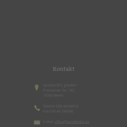
Kontakt
tandem BTL gGmbH
Potsdamer Str. 182
10783 Berlin
Telefon 030 443360-0
Fax 030 44 336040
E-Mail:
office@tandembtl.de