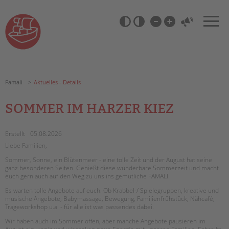
Zum
Navigation
Inhalt
überspringen
springen
Barrierefrei-
Einstellungen
überspringen
Famali
Aktuelles - Details
SOMMER IM HARZER KIEZ
Erstellt
05.08.2026
Liebe Familien,
Sommer, Sonne, ein Blütenmeer - eine tolle Zeit und der August hat seine
ganz besonderen Seiten. Genießt diese wunderbare Sommerzeit und macht
euch gern auch auf den Weg zu uns ins gemütliche FAMALI.
Es warten tolle Angebote auf euch. Ob Krabbel-/ Spielegruppen, kreative und
musische Angebote, Babymassage, Bewegung, Familienfrühstück, Nähcafé,
Trageworkshop u.a. - für alle ist was passendes dabei.
Wir haben auch im Sommer offen, aber manche Angebote pausieren im