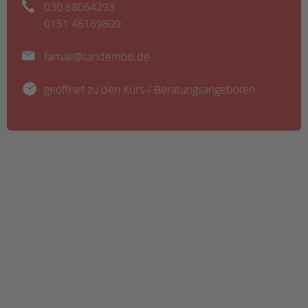
030 68054293
0151 46169809
famali@tandembtl.de
geöffnet zu den Kurs-/ Beratungsangeboten