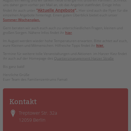
August ein wenig und wir tanken neue Energie mit unseren Familien. Schreibt
uns daher gern vorher per Mail an, ob das Angebot stattfindet. Einige Infos
"
Aktuelle Angebote
".
findet ihr auch unter
Hier sind auch die Flyer für die
einzelnen Angebote hinterlegt. Einen guten Überblick bietet euch unser
Sommer-
Wochenplan
.
Gern beraten wir auch euch auch zu unterschiedlichen Fragen, kleinen und
großen Sorgen. Nähere Infos findet ihr
hier
.
Im August werden wieder hohe Temperaturen erwarten. Bitte achtet auf euch,
eure Kleinen und Mitmenschen. Hilfreiche Tipps findet ihr
hier.
Termine für weitere tolle Veranstaltungen und Aktionen im Harzer Kiez findet
ihr auch auf der Homepage des
Quartiersmanagement Harzer Straße
Bis ganz bald!
Herzliche Grüße
Euer Team des Familienzentrums Famali
Kontakt
Treptower Str. 32a
12059 Berlin