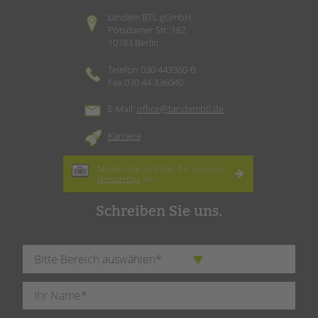
tandem BTL gGmbH
Potsdamer Str. 182
10783 Berlin
Telefon 030 443360-0
Fax 030 44 336040
E-Mail:
office@tandembtl.de
Karriere
Melden Sie sich hier für unseren
Newsletter
an.
Schreiben Sie uns.