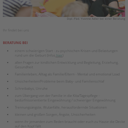
Dipl.-Päd. Yvonne Adler bei einer Beratung
Ihr findet bei uns
BERATUNG BEI
einem schwierigen Start - zu psychischen Krisen und Belastungen
rund um die Geburt (Infos
hier
)
allen Fragen zur kindlichen Entwicklung und Begleitung, Erziehung,
Gesundheit
Familienleben, Alltag als Familie/Eltern - Mental und emotional Load
Unsicherheiten/Probleme beim Baby- und Familienschlaf
Schreibabys, Unruhe
zum Übergang von der Familie in die Kita/Tagespflege -
bedürfnisorientierte Eingewöhnung / schwieriger Eingewöhnung
Trennungsängste, Wutanfälle, herausfordernde Situationen
kleinen und großen Sorgen, Ängste, Unsicherheiten
wenn ihr jemanden zum Reden braucht oder euch zu Hause die Decke
auf den Kopf fällt