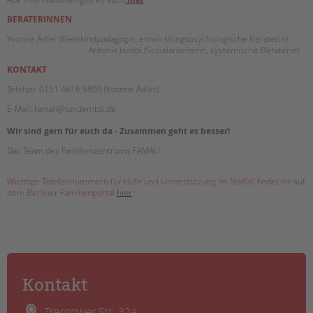
BERATERINNEN
Yvonne Adler (Kleinkindpädagogin, entwicklungspsychologische Beraterin)
Antonia Jacobi (Sozialarbeiterin, systemische Beraterin)
KONTAKT
Telefon: 0151 4616 9809 (Yvonne Adler)
E-Mail: famali@tandembtl.de
Wir sind gern für euch da - Zusammen geht es besser!
Das Team des Familienzentrums FAMALI
Wichtige Telefonnummern für Hilfe und Unterstützung im Notfall findet ihr auf
dem Berliner Familienportal
hier
Kontakt
Treptower Str. 32a