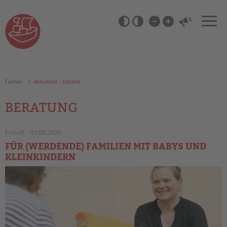
Zum
Navigation
Inhalt
überspringen
springen
Barrierefrei-
Einstellungen
überspringen
Famali
Aktuelles - Details
BERATUNG
Erstellt
03.08.2026
FÜR (WERDENDE) FAMILIEN MIT BABYS UND
KLEINKINDERN