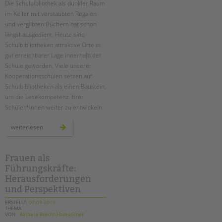
Die Schulbibliothek als dunkler Raum
Suchen
im Keller mit verstaubten Regalen
EINGLIEDERUNGSHILFE
und vergilbten Büchern hat schon
längst ausgedient. Heute sind
BETREUTES WOHNEN
Schulbibliotheken attraktive Orte in
gut erreichbarer Lage innerhalb der
TANDEM BTL AKADEMIE
Schule geworden. Viele unserer
Kooperationsschulen setzen auf
Zertfikatskurse
Schulbibliotheken als einen Baustein,
Seminarkalender
um die Lesekompetenz ihrer
Seminarräume
Schüler*innen weiter zu entwickeln.
STADTTEILARBEIT
schulbibliotheken
weiterlesen
–
ein
wichtiger
PROFIL | LEITBILD
baustein
zur
Frauen als
Bereiche im Überblick
förderung
Führungskräfte:
von
lesekompetenz
Kinder- und Jugendschutz
Herausforderungen
Unsere Videos
und Perspektiven
Gesellschafter VdK
ERSTELLT
07.03.2019
THEMA
schoolcoach BTL
VON
Barbara Brecht-Hadraschek