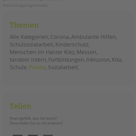
Entwicklungsmöglichkeiten.
berlin-
weiterlesen
tag
Themen
2019:
neuer
rekord
mit
Alle Kategorien
Corona
Ambulante Hilfen
5000
besucher*innen
Schulsozialarbeit
Kinderschutz
Menschen im Harzer Kiez
Messen
tandem intern
Fortbildungen
Inklusion
Kita
Schule
Presse
Sozialarbeit
Teilen
Ihnen gefällt, was Sie lesen?
Dann teilen Sie es mit anderen!