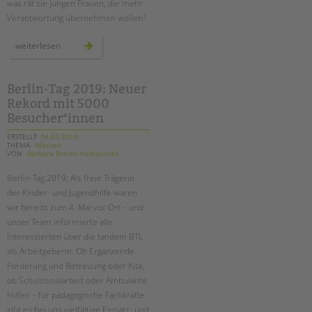
was rät sie jungen Frauen, die mehr
Verantwortung übernehmen wollen?
frauen
weiterlesen
als
führungskräfte:
herausforderungen
und
perspektiven
Berlin-Tag 2019: Neuer
Rekord mit 5000
Besucher*innen
ERSTELLT
04.03.2019
THEMA
Messen
VON
Barbara Brecht-Hadraschek
Berlin-Tag 2019: Als freie Trägerin
der Kinder- und Jugendhilfe waren
wir bereits zum 4. Mai vor Ort – und
unser Team informierte alle
Interessierten über die tandem BTL
als Arbeitgeberin: Ob Ergänzende
Förderung und Betreuung oder Kita,
ob Schulsozialarbeit oder Ambulante
Hilfen – für pädagogische Fachkräfte
gibt es bei uns vielfältige Einsatz- und