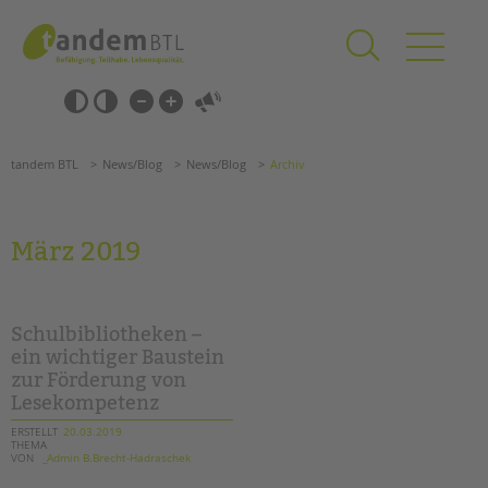
Zum
Navigation
Inhalt
überspringen
springen
Navigation
Barrierefrei-
überspringen
Einstellungen
überspringen
ANGEBOTE
tandem BTL
News/Blog
News/Blog
Archiv
KITA & FRÜHE HILFEN
SCHULE & GANZTAG
März 2019
Grundschulen
Oberschulen
Förderzentren
Schulbibliotheken –
Kollegs
ein wichtiger Baustein
zur Förderung von
EFöB
Lesekompetenz
Schulbezogene Sozialarbeit
Tagesgruppen
ERSTELLT
20.03.2019
THEMA
VON
_Admin B.Brecht-Hadraschek
HILFEN ZUR ERZIEHUNG