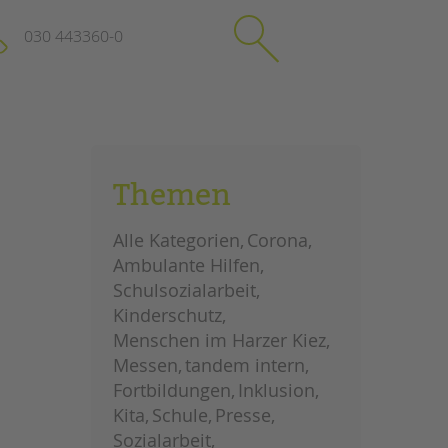
030 443360-0
schließen
KONTAKT
Themen
Suchen
e
Impressum
Alle Kategorien
Corona
itgeberin
Datenschutz
Ambulante Hilfen
Hinweisgebersystem
Schulsozialarbeit
Intranet
Kinderschutz
Menschen im Harzer Kiez
Messen
tandem intern
Fortbildungen
Inklusion
Kita
Schule
Presse
Sozialarbeit