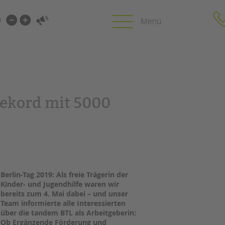
i-
gen
gen
PROFIL | LEITBILD
KARRIERE
Rekord mit 5000
HUNG
Bereiche im Überblick
Stellenangebot
Kinder- und Jugendschutz
tandem als Arbe
Unsere Videos
LFE
Gesellschafter VdK
NEWS/BLOG
schoolcoach BTL
N
tandem international
Berlin-Tag 2019: Als freie Trägerin der
unkuerzbar
Kinder- und Jugendhilfe waren wir
MIE
Briefe an Kai
bereits zum 4. Mai dabei – und unser
Team informierte alle Interessierten
über die tandem BTL als Arbeitgeberin:
PRESSE
Ob Ergänzende Förderung und