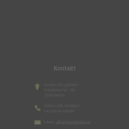
Kontakt
tandem BTL gGmbH
Potsdamer Str. 182
10783 Berlin
Telefon 030 443360-0
Fax 030 44 336040
E-Mail:
office@tandembtl.de