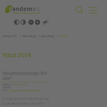
Zum
Navigation
Inhalt
überspringen
springen
Navigation
Barrierefrei-
überspringen
Einstellungen
überspringen
ANGEBOTE
tandem BTL
News/Blog
News/Blog
Archiv
KITA & FRÜHE HILFEN
SCHULE & GANZTAG
März 2024
Grundschulen
Oberschulen
Förderzentren
Hauptstadtzulage für
Kollegs
alle!
EFöB
ERSTELLT
26.03.2024
THEMA
Schulbezogene Sozialarbeit
VON
Barbara Brecht-Hadraschek
Tagesgruppen
Im Zuge der Tarifverhandlungen des
HILFEN ZUR ERZIEHUNG
Landes Berlin hatte sich endlich
Suchen