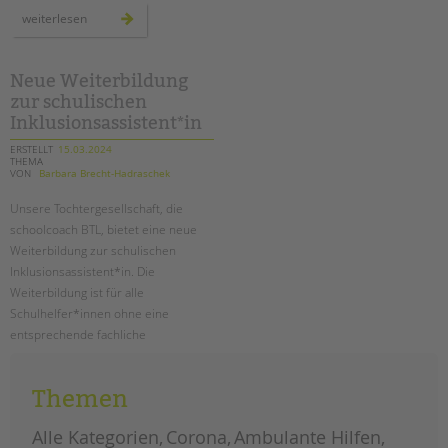
tandem international
hauptstadtzulage
weiterlesen
für
KARRIERE
alle!
Stellenangebote
Neue Weiterbildung
tandem als Arbeitgeberin
zur schulischen
Inklusionsassistent*in
NEWS/BLOG
ERSTELLT
15.03.2024
THEMA
unkuerzbar
VON
Barbara Brecht-Hadraschek
Briefe an Kai
Unsere Tochtergesellschaft, die
schoolcoach BTL, bietet eine neue
PRESSE
Weiterbildung zur schulischen
Inklusionsassistent*in. Die
Magazin
Weiterbildung ist für alle
KONTAKT
Schulhelfer*innen ohne eine
entsprechende fachliche
Impressum
Qualifikation in Berlin verpflichtend.
Datenschutz
Hinweisgebersystem
Themen
neue
weiterlesen
weiterbildung
Intranet
zur
schulischen
Alle Kategorien
Corona
Ambulante Hilfen
inklusionsassistent*in