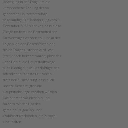
Bewegung in der Frage um die
versprochene Zahlung der so
EINGLIEDERUNGSHILFE
genannten Hauptstadtzulage
angekündigt. Die Tarifeinigung vom 9.
BETREUTES WOHNEN
Dezember 2023 sieht vor, dass diese
Zulage tarifiert und Bestandteil des
TANDEM BTL AKADEMIE
Tarifvertrages werden soll und in der
Folge auch den Beschäftigten der
Zertfikatskurse
freien Träger zustehen wird. Wie
Seminarkalender
jetzt jedoch bekannt wurde, plant das
Seminarräume
Land Berlin, die Hauptstadtzulage
auch künftig nur an Beschäftigte des
STADTTEILARBEIT
öffentlichen Dienstes zu zahlen -
trotz der Zusicherung, dass auch
PROFIL | LEITBILD
unsere Beschäftigten die
Hauptstadtzulage erhalten würden.
Bereiche im Überblick
Das nehmen wir nicht hin und
Kinder- und Jugendschutz
fordern mit der Liga der
Unsere Videos
gemeinnützigen Berliner
Gesellschafter VdK
Wohlfahrtsverbänden, die Zusage
schoolcoach BTL
einzuhalten.