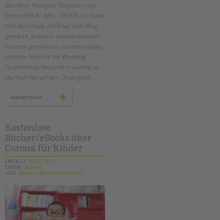
den Wert
Teamgeist
. Begleitet vom
Verein DENK - MAL - WERTE e.V. hatte
sich die Schule 2020 auf dem Weg
gemacht, in einem demokratischen
Prozess gemeinsam zu entscheiden,
welcher Wert für die Wedding-
Grundschule besonders wichtig ist.
Die Wahl fiel auf den „Teamgeist“.
denk-
weiterlesen
mal-
werte:
mit
teamgeist
auf
Kostenlose
dem
Bücher/eBooks über
schulhof
Corona für Kinder
ERSTELLT
08.02.2021
THEMA
Corona
VON
Barbara Brecht-Hadraschek