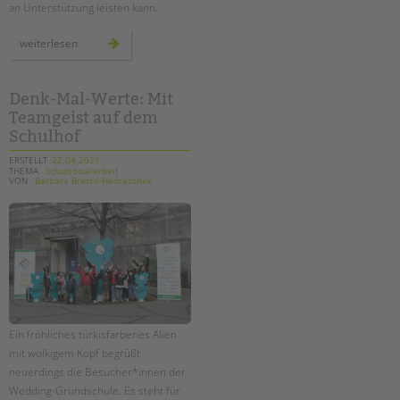
an Unterstützung leisten kann.
paritätisches
weiterlesen
positionspapier:
jugend
und
bildung
in
Denk-Mal-Werte: Mit
der
Teamgeist auf dem
pandemie
Schulhof
ERSTELLT
22.04.2021
THEMA
Schulsozialarbeit
VON
Barbara Brecht-Hadraschek
Ein fröhliches türkisfarbenes Alien
mit wolkigem Kopf begrüßt
neuerdings die Besucher*innen der
Wedding-Grundschule. Es steht für