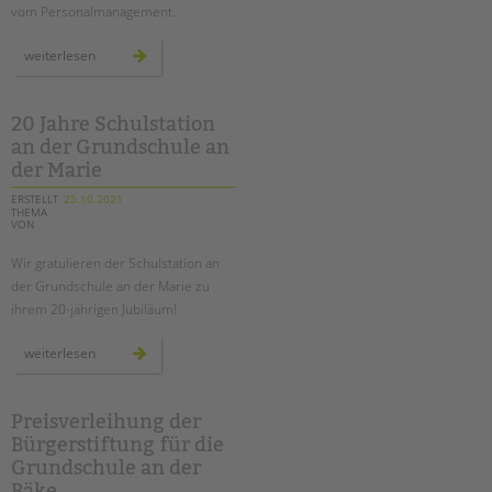
vom Personalmanagement.
mit
weiterlesen
dem
fahrrad
auf
den
spuren
20 Jahre Schulstation
der
an der Grundschule an
ehemals
geteilten
der Marie
stadt
ERSTELLT
25.10.2021
THEMA
VON
Wir gratulieren der Schulstation an
der Grundschule an der Marie zu
ihrem 20-jährigen Jubiläum!
20
weiterlesen
jahre
schulstation
an
der
grundschule
Preisverleihung der
an
Bürgerstiftung für die
der
marie
Grundschule an der
Bäke