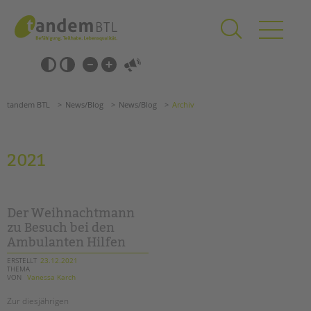
Zum
Navigation
Inhalt
überspringen
springen
Navigation
Barrierefrei-
überspringen
Einstellungen
überspringen
ANGEBOTE
tandem BTL
News/Blog
News/Blog
Archiv
KITA & FRÜHE HILFEN
SCHULE & GANZTAG
2021
Grundschulen
Oberschulen
Förderzentren
Der Weihnachtmann
Kollegs
zu Besuch bei den
Ambulanten Hilfen
EFöB
Schulbezogene Sozialarbeit
ERSTELLT
23.12.2021
THEMA
Tagesgruppen
VON
Vanessa Karch
HILFEN ZUR ERZIEHUNG
Zur diesjährigen