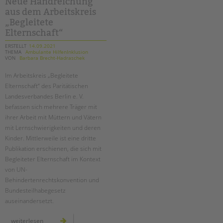
Neue Handreichung
an
aus dem Arbeitskreis
der
bäke
„Begleitete
Elternschaft“
ERSTELLT
14.09.2021
THEMA
Ambulante HilfenInklusion
VON
Barbara Brecht-Hadraschek
Im Arbeitskreis „Begleitete
Elternschaft“ des Paritätischen
Landesverbandes Berlin e. V.
befassen sich mehrere Träger mit
ihrer Arbeit mit Müttern und Vätern
mit Lernschwierigkeiten und deren
Kinder. Mittlerweile ist eine dritte
Publikation erschienen, die sich mit
Begleiteter Elternschaft im Kontext
von UN-
Behindertenrechtskonvention und
Bundesteilhabegesetz
auseinandersetzt.
neue
weiterlesen