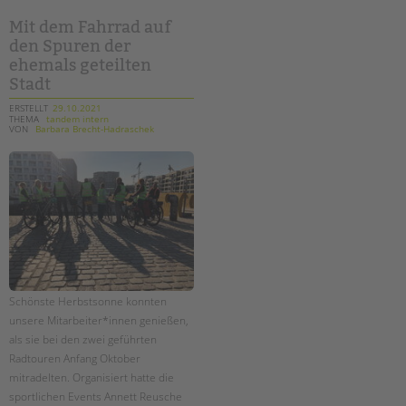
bei
"squid
game"
Mit dem Fahrrad auf
auf
den Spuren der
dem
schulhof?
ehemals geteilten
Stadt
ERSTELLT
29.10.2021
THEMA
tandem intern
VON
Barbara Brecht-Hadraschek
Schönste Herbstsonne konnten
unsere Mitarbeiter*innen genießen,
als sie bei den zwei geführten
Radtouren Anfang Oktober
mitradelten. Organisiert hatte die
sportlichen Events Annett Reusche