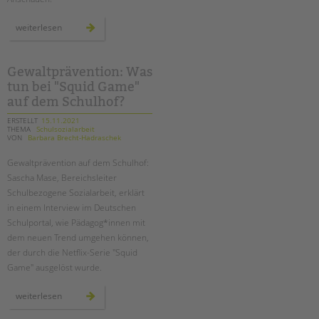
tandem international
neue
weiterlesen
KARRIERE
videos
online
Stellenangebote
tandem als Arbeitgeberin
Gewaltprävention: Was
tun bei "Squid Game"
NEWS/BLOG
auf dem Schulhof?
unkuerzbar
ERSTELLT
15.11.2021
THEMA
Schulsozialarbeit
VON
Barbara Brecht-Hadraschek
Briefe an Kai
Gewaltprävention auf dem Schulhof:
PRESSE
Sascha Mase, Bereichsleiter
Schulbezogene Sozialarbeit, erklärt
Magazin
in einem Interview im Deutschen
KONTAKT
Schulportal, wie Pädagog*innen mit
dem neuen Trend umgehen können,
Impressum
der durch die Netflix-Serie "Squid
Datenschutz
Game" ausgelöst wurde.
Hinweisgebersystem
Intranet
gewaltprävention:
weiterlesen
was
tun