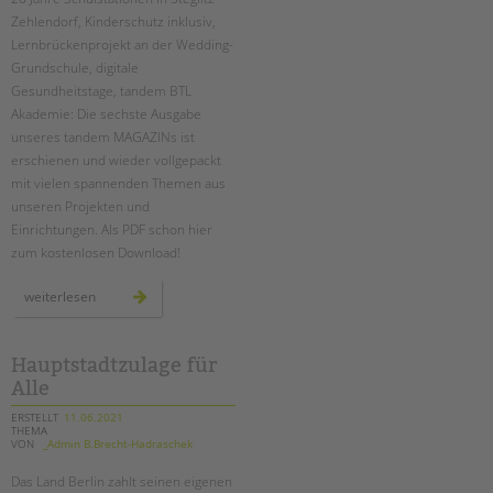
Zehlendorf, Kinderschutz inklusiv,
Lernbrückenprojekt an der Wedding-
Grundschule, digitale
Gesundheitstage, tandem BTL
Akademie: Die sechste Ausgabe
unseres tandem MAGAZINs ist
erschienen und wieder vollgepackt
mit vielen spannenden Themen aus
unseren Projekten und
Einrichtungen. Als PDF schon hier
zum kostenlosen Download!
das
weiterlesen
tandem
magazin
2021
ist
da!
Hauptstadtzulage für
Alle
ERSTELLT
11.06.2021
THEMA
VON
_Admin B.Brecht-Hadraschek
Das Land Berlin zahlt seinen eigenen