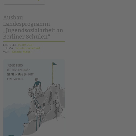
handreichung
aus
dem
arbeitskreis
„begleitete
Ausbau
elternschaft“
Landesprogramm
„Jugendsozialarbeit an
Berliner Schulen“
ERSTELLT
10.09.2021
THEMA
Schulsozialarbeit
VON
Sasche Mase