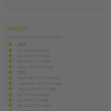
VON
Barbara Brecht-Hadraschek
Das Fortbildungsprogramm 2021 der
tandem BTL Akademie ist jetzt
online. Pädagogische Fachkräfte
finden hier umfangreiche
Archiv
Zusatzqualifizierungen und
zahlreiche ein- bis mehrägigen
Hier finden Sie Artikel aus den Monaten
Fortbildungen. Themen sind u.a.
2026
Kinderschutz, Eltern- und
Juli 2026 (2 Einträge)
Familienarbeit, Medienkompetenz,
Juni 2026 (3 Einträge)
Inklusion uvm.
April 2026 (1 Eintrag)
tandem
weiterlesen
Januar 2026 (1 Eintrag)
btl
akademie:
2025
die
November 2025 (1 Eintrag)
fortbildungen
2021
September 2025 (2 Einträge)
August 2025 (2 Einträge)
Juli 2025 (4 Einträge)
Juni 2025 (1 Eintrag)
Mai 2025 (3 Einträge)