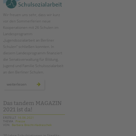
Wir freuen uns sehr, dass wir kurz
vor den Sommerferien neue
Kooperationen mit 26 Schulen im
Landesprogramm
„Jugendsozialarbeit an Berliner
Schulen“ schließen konnten. In
diesem Landesprogramm finanziert
die Senatsverwaltung für Bildung,
Jugend und Familie Schulsozialarbeit
an den Berliner Schulen.
ausbau
weiterlesen
landesprogramm
„jugendsozialarbeit
an
berliner
schulen“
Das tandem MAGAZIN
2021 ist da!
ERSTELLT
16.06.2021
THEMA
Presse
VON
Barbara Brecht-Hadraschek
20 Jahre Schulstationen in Steglitz-