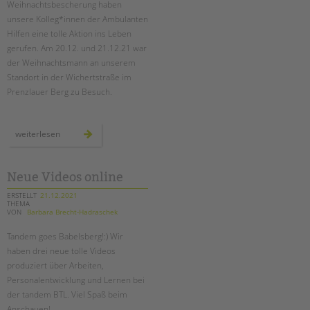
Weihnachtsbescherung haben
unsere Kolleg*innen der Ambulanten
EINGLIEDERUNGSHILFE
Hilfen eine tolle Aktion ins Leben
gerufen. Am 20.12. und 21.12.21 war
BETREUTES WOHNEN
der Weihnachtsmann an unserem
Standort in der Wichertstraße im
TANDEM BTL AKADEMIE
Prenzlauer Berg zu Besuch.
Zertfikatskurse
Suchen
Seminarkalender
der
weiterlesen
weihnachtmann
Seminarräume
zu
besuch
bei
STADTTEILARBEIT
den
Neue Videos online
ambulanten
hilfen
ERSTELLT
21.12.2021
THEMA
PROFIL | LEITBILD
VON
Barbara Brecht-Hadraschek
Bereiche im Überblick
Tandem goes Babelsberg!:) Wir
Kinder- und Jugendschutz
haben drei neue tolle Videos
Unsere Videos
produziert über Arbeiten,
Gesellschafter VdK
Personalentwicklung und Lernen bei
der tandem BTL. Viel Spaß beim
schoolcoach BTL
Anschauen!