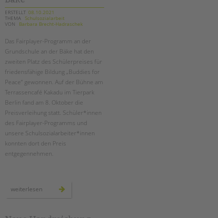
ERSTELLT
08.10.2021
THEMA
Schulsozialarbeit
VON
Barbara Brecht-Hadraschek
Das Fairplayer-Programm an der
Grundschule an der Bäke hat den
zweiten Platz des Schülerpreises für
friedensfähige Bildung „Buddies for
Peace“ gewonnen. Auf der Bühne am
Terrassencafé Kakadu im Tierpark
Berlin fand am 8. Oktober die
Preisverleihung statt. Schüler*innen
des Fairplayer-Programms und
unsere Schulsozialarbeiter*innen
konnten dort den Preis
entgegennehmen.
preisverleihung
weiterlesen
der
bürgerstiftung
für
die
grundschule