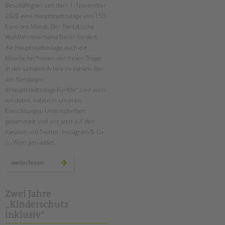
Beschäftigten seit dem 1. November
2020 eine Hauptstadtzulage von 150
Euro pro Monat. Der Paritätische
Wohlfahrtsverband Berlin fordert,
die Hauptstadtzulage auch die
Mitarbeiter*innen der freien Träger
in der sozialen Arbeit zu zahlen. Bei
der Kampagne
#HauptstadtzulageFürAlle" sind auch
wir dabei, haben in unseren
Einrichtungen Unterschriften
gesammelt und uns jetzt auf den
Kanälen von Twitter, Instagram & Co
zu Wort gemeldet.
hauptstadtzulage
weiterlesen
für
alle
Zwei Jahre
„Kinderschutz
inklusiv“