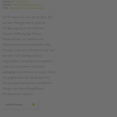
ERSTELLT
10.05.2021
THEMA
InklusionKinderschutz
VON
Barbara Brecht-Hadraschek
2019 haben wir uns als tandem BTL
auf den Weg gemacht und mit
Förderung durch die Werner-
Coenen-Stiftung das Thema
Kinderschutz im Kontext von
Inklusion weiterzuentwickeln. Das
Projekt „Inklusiver Kinderschutz“ hat
bei uns viele Denkprozesse
angestoßen, Sichtweisen erweitert
und uns in unserer inklusiven
pädagogischen Arbeit ein gutes Stück
vorangebracht. Ein Gespräch mit
Claudia Spieckermann und Bettina
Sänger aus dem Projektteam
Kinderschutz inklusiv.
zwei
weiterlesen
jahre
„kinderschutz
inklusiv“