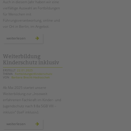
Auch in diesem Jahr haben wir eine
vielfältige Auswahl an Fortbildungen
EINGLIEDERUNGSHILFE
für Menschen mit
Führungsverantwortung, online und
BETREUTES WOHNEN
vor Ort in Berlin, im Angebot.
TANDEM BTL AKADEMIE
seminarreihe
weiterlesen
„führen
als
Zertfikatskurse
profession“
in
Seminarkalender
der
Weiterbildung
akademie
Seminarräume
Kinderschutz inklusiv
von
tandem
btl
ERSTELLT
22.01.2025
STADTTEILARBEIT
THEMA
FortbildungenKinderschutz
VON
Barbara Brecht-Hadraschek
PROFIL | LEITBILD
Ab Mai 2025 startet unsere
Weiterbildung zur „Insoweit
Bereiche im Überblick
erfahrenen Fachkraft im Kinder- und
Kinder- und Jugendschutz
Jugendschutz nach § 8a SGB VIII –
Unsere Videos
inklusiv“ (
IseF
inklusiv).
Gesellschafter VdK
weiterbildung
weiterlesen
schoolcoach BTL
kinderschutz
inklusiv