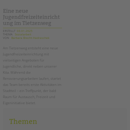
tandem international
Eine neue
KARRIERE
Jugendfreizeiteinricht
Stellenangebote
ung im Tietzenweg
tandem als Arbeitgeberin
ERSTELLT
03.01.2025
THEMA
Sozialarbeit
NEWS/BLOG
VON
Barbara Brecht-Hadraschek
Am Tietzenweg entsteht eine neue
unkuerzbar
Jugendfreizeiteinrichtung mit
Briefe an Kai
vielseitigen Angeboten für
Jugendliche, direkt neben unserer
PRESSE
Kita. Während die
Renovierungsarbeiten laufen, startet
Magazin
das Team bereits erste Aktivitäten im
KONTAKT
Stadtteil – ein Treffpunkt, der bald
Raum für Austausch, Freizeit und
Impressum
Eigeninitiative bietet.
Datenschutz
Hinweisgebersystem
eine
weiterlesen
neue
Themen
Intranet
jugendfreizeiteinrichtung
im
tietzenweg