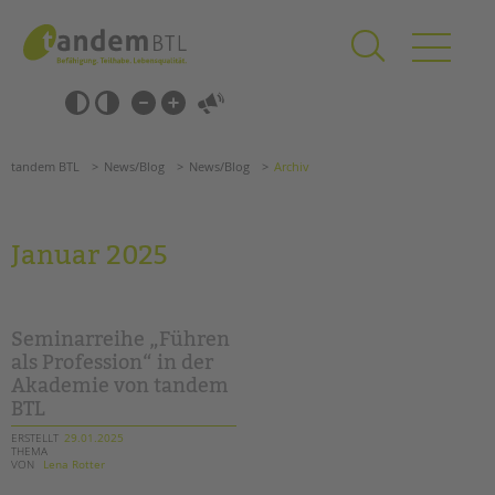
Zum
Navigation
Inhalt
überspringen
springen
Navigation
Barrierefrei-
überspringen
Einstellungen
überspringen
ANGEBOTE
tandem BTL
News/Blog
News/Blog
Archiv
KITA & FRÜHE HILFEN
SCHULE & GANZTAG
Januar 2025
Grundschulen
Oberschulen
Förderzentren
Seminarreihe „Führen
Kollegs
als Profession“ in der
Akademie von tandem
EFöB
BTL
Schulbezogene Sozialarbeit
Tagesgruppen
ERSTELLT
29.01.2025
THEMA
VON
Lena Rotter
HILFEN ZUR ERZIEHUNG
Suchen