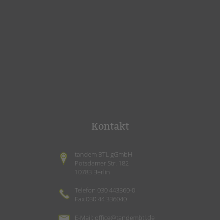
Kontakt
tandem BTL gGmbH
Potsdamer Str. 182
10783 Berlin
Telefon 030 443360-0
Fax 030 44 336040
E-Mail:
office@tandembtl.de