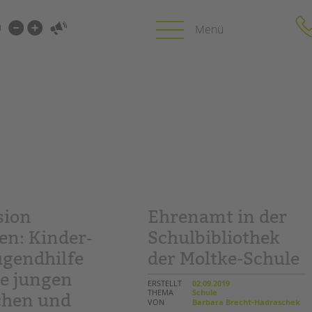
i-
gen
gen
PROFIL | LEITBILD
KARRIERE
HUNG
Bereiche im Überblick
Stellenangebot
Kinder- und Jugendschutz
tandem als Arbe
Unsere Videos
LFE
Gesellschafter VdK
sion
Ehrenamt in der
NEWS/BLOG
schoolcoach BTL
N
en: Kinder‐
Schulbibliothek
tandem international
unkuerzbar
ugendhilfe
der Moltke-Schule
MIE
Briefe an Kai
le jungen
ERSTELLT
02.09.2019
THEMA
Schule
hen und
PRESSE
VON
Barbara Brecht-Hadraschek