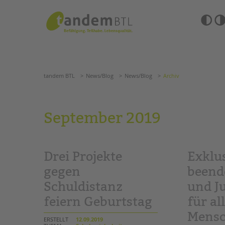
Zum
Navigation
Inhalt
überspringen
springen
Barrierefre
Einstellun
tandem BTL
News/Blog
News/Blog
Archiv
übersprin
Navigation
überspringen
SUCHE
tandem BTL
News/Blog
News/Blog
Archiv
ANGEBOTE
September 2019
KITA & FRÜHE HILFEN
HILFEN ZUR ERZIE
SCHULE & GANZTAG
EINGLIEDERUNGSHI
Drei Projekte
Exklu
Grundschulen
BETREUTES WOHNE
Oberschulen
gegen
beend
Förderzentren
Schuldistanz
und J
TANDEM BTL AKADE
Kollegs
feiern Geburtstag
für al
EFöB
Zertfikatskurse
Schulbezogene Sozialarbeit
Seminarkalender
Mensc
ERSTELLT
12.09.2019
Tagesgruppen
Seminarräume