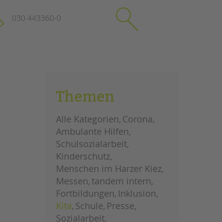
030 443360-0
schließen
KONTAKT
Themen
Suchen
e
Impressum
Alle Kategorien
Corona
itgeberin
Datenschutz
Ambulante Hilfen
Hinweisgebersystem
Schulsozialarbeit
Intranet
Kinderschutz
Menschen im Harzer Kiez
Messen
tandem intern
Fortbildungen
Inklusion
Kita
Schule
Presse
Sozialarbeit