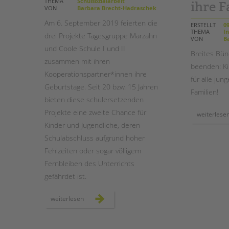
THEMA
Schulsozialarbeit
ihre F
VON
Barbara Brecht-Hadraschek
STADTTEILARBEIT
Am 6. September 2019 feierten die
ERSTELLT
09
THEMA
In
drei Projekte Tagesgruppe Marzahn
VON
Ba
und Coole Schule I und II
Breites Bün
zusammen mit ihren
beenden: Ki
Kooperationspartner*innen ihre
für alle ju
Geburtstage. Seit 20 bzw. 15 Jahren
Familien!
bieten diese schulersetzenden
Projekte eine zweite Chance für
weiterlese
Kinder und Jugendliche, deren
Schulabschluss aufgrund hoher
Fehlzeiten oder sogar völligem
Fernbleiben des Unterrichts
gefährdet ist.
drei
weiterlesen
projekte
gegen
schuldistanz
feiern
geburtstag