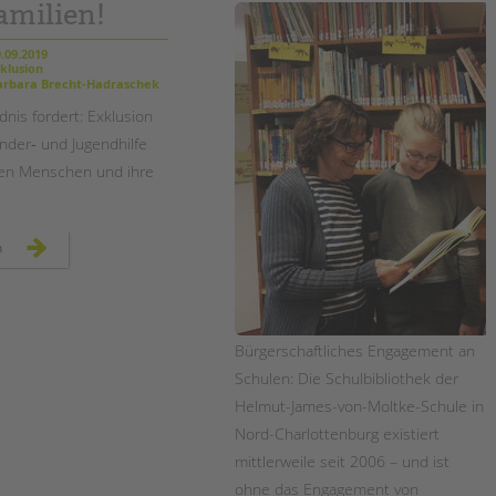
Magazin
amilien!
.09.2019
klusion
rbara Brecht-Hadraschek
dnis fordert: Exklusion
nder‐ und Jugendhilfe
ngen Menschen und ihre
exklusion
n
beenden:
kinder‐
und
jugendhilfe
für
alle
jungen
Bürgerschaftliches Engagement an
menschen
und
Schulen: Die Schulbibliothek der
ihre
familien!
Helmut-James-von-Moltke-Schule in
Nord-Charlottenburg existiert
mittlerweile seit 2006 – und ist
ohne das Engagement von