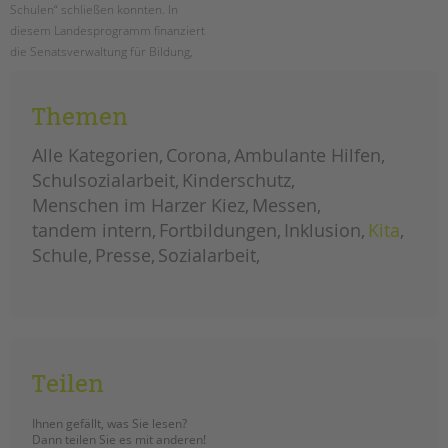
Schulen“ schließen konnten. In
diesem Landesprogramm finanziert
die Senatsverwaltung für Bildung,
Jugend und Familie Schulsozialarbeit
an den Berliner Schulen.
Themen
ausbau
weiterlesen
landesprogramm
Alle Kategorien
Corona
Ambulante Hilfen
„jugendsozialarbeit
an
Schulsozialarbeit
Kinderschutz
berliner
schulen“
Menschen im Harzer Kiez
Messen
tandem intern
Fortbildungen
Inklusion
Kita
Schule
Presse
Sozialarbeit
Teilen
Ihnen gefällt, was Sie lesen?
Dann teilen Sie es mit anderen!