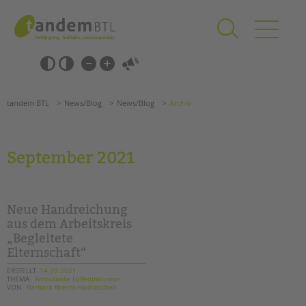
Zum
Navigation
Inhalt
überspringen
springen
Navigation
Barrierefrei-
überspringen
Einstellungen
überspringen
ANGEBOTE
tandem BTL
News/Blog
News/Blog
Archiv
KITA & FRÜHE HILFEN
SCHULE & GANZTAG
September 2021
Grundschulen
Oberschulen
Förderzentren
Neue Handreichung
Kollegs
aus dem Arbeitskreis
„Begleitete
EFöB
Elternschaft“
Schulbezogene Sozialarbeit
Tagesgruppen
ERSTELLT
14.09.2021
THEMA
Ambulante HilfenInklusion
VON
Barbara Brecht-Hadraschek
HILFEN ZUR ERZIEHUNG