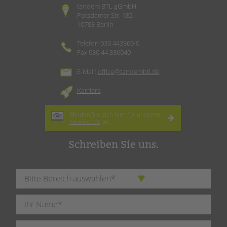
tandem BTL gGmbH
Potsdamer Str. 182
10783 Berlin
Telefon 030 443360-0
Fax 030 44 336040
E-Mail:
office@tandembtl.de
Karriere
Melden Sie sich hier für unseren
Newsletter
an.
Schreiben Sie uns.