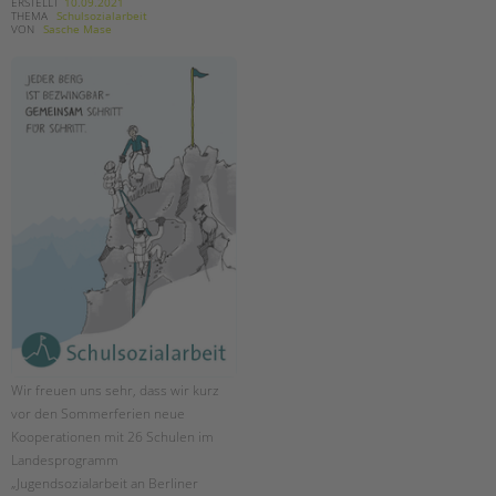
tandem international
ERSTELLT
10.09.2021
THEMA
Schulsozialarbeit
VON
Sasche Mase
KARRIERE
Stellenangebote
tandem als Arbeitgeberin
NEWS/BLOG
unkuerzbar
Briefe an Kai
PRESSE
Magazin
KONTAKT
Impressum
Wir freuen uns sehr, dass wir kurz
Datenschutz
vor den Sommerferien neue
Hinweisgebersystem
Kooperationen mit 26 Schulen im
Intranet
Landesprogramm
„Jugendsozialarbeit an Berliner