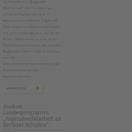
Suchen
Im Arbeitskreis „Begleitete
Elternschaft“ des Paritätischen
EINGLIEDERUNGSHILFE
Landesverbandes Berlin e. V.
befassen sich mehrere Träger mit
BETREUTES WOHNEN
ihrer Arbeit mit Müttern und Vätern
mit Lernschwierigkeiten und deren
TANDEM BTL AKADEMIE
Kinder. Mittlerweile ist eine dritte
Publikation erschienen, die sich mit
Zertfikatskurse
Begleiteter Elternschaft im Kontext
Seminarkalender
von UN-
Seminarräume
Behindertenrechtskonvention und
Bundesteilhabegesetz
STADTTEILARBEIT
auseinandersetzt.
PROFIL | LEITBILD
neue
weiterlesen
handreichung
aus
Bereiche im Überblick
dem
arbeitskreis
Kinder- und Jugendschutz
„begleitete
Ausbau
elternschaft“
Unsere Videos
Landesprogramm
„Jugendsozialarbeit an
Gesellschafter VdK
Berliner Schulen“
schoolcoach BTL