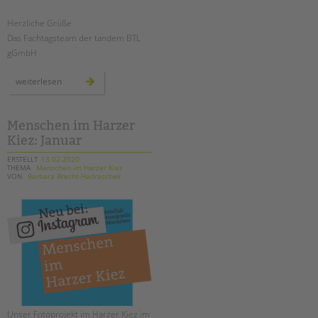
tandem international
Herzliche Grüße
KARRIERE
Das Fachtagsteam der tandem BTL
Stellenangebote
gGmbH
tandem als Arbeitgeberin
fachtag:
weiterlesen
wege
NEWS/BLOG
zur
erziehungs-
partnerschaft
unkuerzbar
Menschen im Harzer
Briefe an Kai
Kiez: Januar
ERSTELLT
13.02.2020
THEMA
Menschen im Harzer Kiez
PRESSE
VON
Barbara Brecht-Hadraschek
Magazin
KONTAKT
Impressum
Datenschutz
Hinweisgebersystem
Intranet
Unser Fotoprojekt im Harzer Kiez im