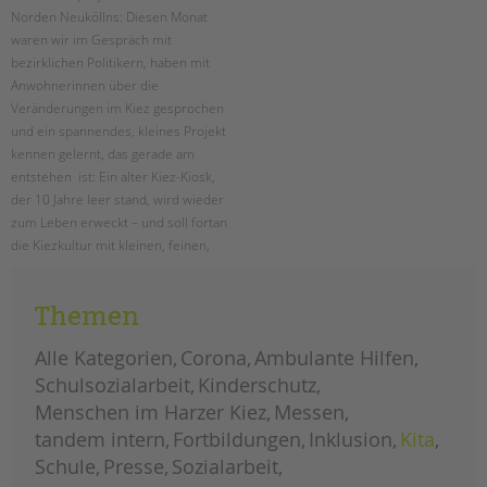
Norden Neuköllns: Diesen Monat
waren wir im Gespräch mit
bezirklichen Politikern, haben mit
Anwohnerinnen über die
Veränderungen im Kiez gesprochen
und ein spannendes, kleines Projekt
kennen gelernt, das gerade am
entstehen ist: Ein alter Kiez-Kiosk,
der 10 Jahre leer stand, wird wieder
zum Leben erweckt – und soll fortan
die Kiezkultur mit kleinen, feinen,
kreativen Ideen und Projekten
lebendiger machen. Mitmachen ist
Themen
ausdrücklich erwünscht!
Alle Kategorien
Corona
Ambulante Hilfen
menschen
weiterlesen
im
Schulsozialarbeit
Kinderschutz
harzer
kiez:
Menschen im Harzer Kiez
Messen
januar
tandem intern
Fortbildungen
Inklusion
Kita
Schule
Presse
Sozialarbeit