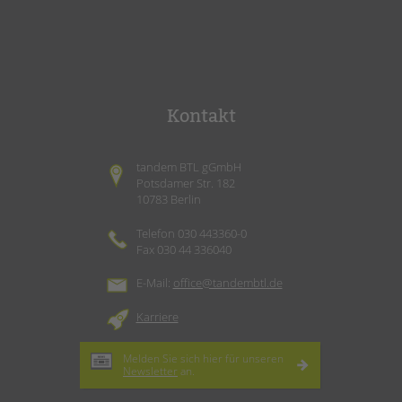
Kontakt
tandem BTL gGmbH
Potsdamer Str. 182
10783 Berlin
Telefon 030 443360-0
Fax 030 44 336040
E-Mail:
office@tandembtl.de
Karriere
Melden Sie sich hier für unseren
Newsletter
an.