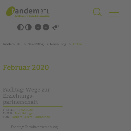
Zum
Navigation
Inhalt
überspringen
springen
Navigation
Barrierefrei-
überspringen
Einstellungen
überspringen
ANGEBOTE
tandem BTL
News/Blog
News/Blog
Archiv
KITA & FRÜHE HILFEN
SCHULE & GANZTAG
Februar 2020
Grundschulen
Oberschulen
Förderzentren
Fachtag: Wege zur
Kollegs
Erziehungs-
partnerschaft
EFöB
Schulbezogene Sozialarbeit
ERSTELLT
18.02.2020
THEMA
Fortbildungen
Tagesgruppen
VON
Barbara Brecht-Hadraschek
HILFEN ZUR ERZIEHUNG
++++Fachtag: Terminverschiebung