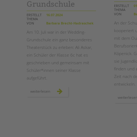
Grundschule
ERSTELLT
01
THEMA
STADTTEILARBEIT
VON
Ba
ERSTELLT
16.07.2024
THEMA
An der Schu
VON
Barbara Brecht-Hadraschek
kooperiert 
Am 10. Juli war in der Wedding-
mit dem Ou
Grundschule ein ganz besonderes
Berufsorien
Theaterstück zu erleben: Ali Askar,
Köpenick. 
ein Schüler der Klasse 6c hat es
sie Jugendli
geschrieben und gemeinsam mit
finden und 
Schüler*innen seiner Klasse
Zeit nach d
aufgeführt.
entwickeln.
“jeder
weiterlesen
macht,
weiterlese
was
er
will”
–
ein
schüler-
theaterstück
an
der
wedding-
grundschule