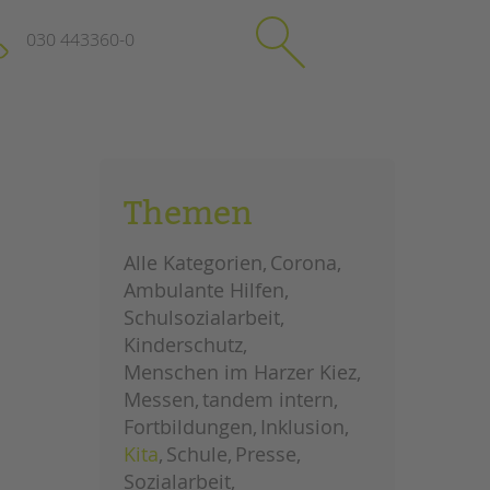
030 443360-0
schließen
KONTAKT
Themen
Suchen
e
Impressum
Alle Kategorien
Corona
itgeberin
Datenschutz
Ambulante Hilfen
Hinweisgebersystem
Schulsozialarbeit
Intranet
Kinderschutz
Menschen im Harzer Kiez
Messen
tandem intern
Fortbildungen
Inklusion
Kita
Schule
Presse
Sozialarbeit