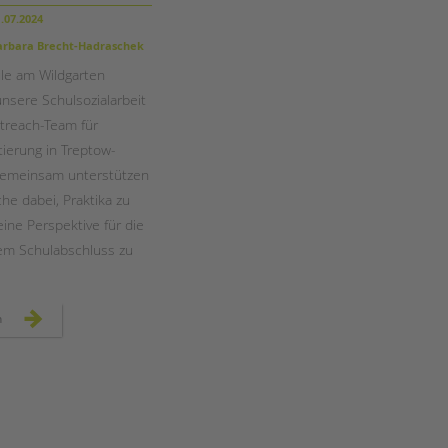
Magazin
.07.2024
rbara Brecht-Hadraschek
le am Wildgarten
unsere Schulsozialarbeit
treach-Team für
tierung in Treptow-
Gemeinsam unterstützen
che dabei, Praktika zu
eine Perspektive für die
em Schulabschluss zu
berufsorientierung
n
an
der
schule
am
wildgarten
in
kooperation
mit
outreach