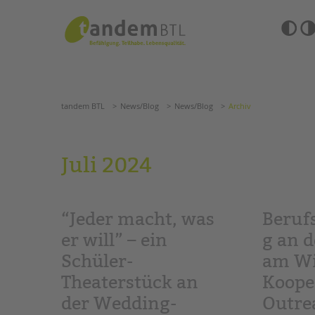
Zum
Navigation
Inhalt
überspringen
springen
Barrierefre
Einstellun
tandem BTL
News/Blog
News/Blog
Archiv
übersprin
Navigation
überspringen
SUCHE
tandem BTL
News/Blog
News/Blog
Archiv
ANGEBOTE
Juli 2024
KITA & FRÜHE HILFEN
HILFEN ZUR ERZIE
SCHULE & GANZTAG
EINGLIEDERUNGSHI
“Jeder macht, was
Beruf
Grundschulen
BETREUTES WOHNE
Oberschulen
er will” – ein
g an d
Förderzentren
Schüler-
am Wi
TANDEM BTL AKADE
Kollegs
Theaterstück an
Koope
EFöB
Zertfikatskurse
Schulbezogene Sozialarbeit
Seminarkalender
der Wedding-
Outre
Tagesgruppen
Seminarräume