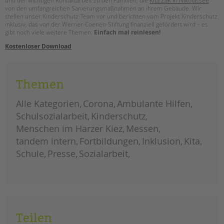
und der wichtigen Kontaktarbeit zu den Familien, die
Kita ZaK in Nikolassee
tandem international
von den umfangreichen Sanierungsmaßnahmen an ihrem Gebäude. Wir
stellen unser Kinderschutz-Team vor und berichten vom Projekt Kinderschutz
KARRIERE
inklusiv, das von der Werner-Coenen-Stiftung finanziell gefördert wird – es
gibt noch viele weitere Themen:
Einfach mal reinlesen!
Stellenangebote
Kostenloser Download
tandem als Arbeitgeberin
NEWS/BLOG
Themen
unkuerzbar
Briefe an Kai
Alle Kategorien
Corona
Ambulante Hilfen
Schulsozialarbeit
Kinderschutz
PRESSE
Menschen im Harzer Kiez
Messen
tandem intern
Fortbildungen
Inklusion
Kita
Magazin
Schule
Presse
Sozialarbeit
KONTAKT
Impressum
Datenschutz
Hinweisgebersystem
Intranet
Teilen