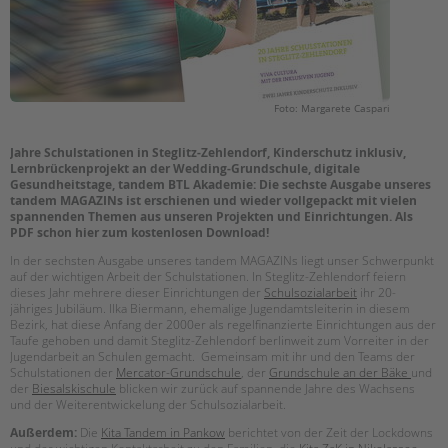
EINGLIEDERUNGSHILFE
BETREUTES WOHNEN
Foto: Margarete Caspari
TANDEM BTL AKADEMIE
Jahre Schulstationen in Steglitz-Zehlendorf, Kinderschutz inklusiv,
Zertfikatskurse
Lernbrückenprojekt an der Wedding-Grundschule, digitale
Seminarkalender
Gesundheitstage, tandem BTL Akademie: Die sechste Ausgabe unseres
tandem MAGAZINs ist erschienen und wieder vollgepackt mit vielen
Seminarräume
spannenden Themen aus unseren Projekten und Einrichtungen. Als
PDF schon hier zum kostenlosen Download!
STADTTEILARBEIT
In der sechsten Ausgabe unseres tandem MAGAZINs liegt unser Schwerpunkt
auf der wichtigen Arbeit der Schulstationen. In Steglitz-Zehlendorf feiern
dieses Jahr mehrere dieser Einrichtungen der
Schulsozialarbeit
ihr 20-
PROFIL | LEITBILD
jähriges Jubiläum. Ilka Biermann, ehemalige Jugendamtsleiterin in diesem
Bezirk, hat diese Anfang der 2000er als regelfinanzierte Einrichtungen aus der
Bereiche im Überblick
Taufe gehoben und damit Steglitz-Zehlendorf berlinweit zum Vorreiter in der
Kinder- und Jugendschutz
Jugendarbeit an Schulen gemacht. Gemeinsam mit ihr und den Teams der
Schulstationen der
Mercator-Grundschule
, der
Grundschule an der Bäke
und
Unsere Videos
der
Biesalskischule
blicken wir zurück auf spannende Jahre des Wachsens
Gesellschafter VdK
und der Weiterentwickelung der Schulsozialarbeit.
schoolcoach BTL
Außerdem:
Die
Kita Tandem in Pankow
berichtet von der Zeit der Lockdowns