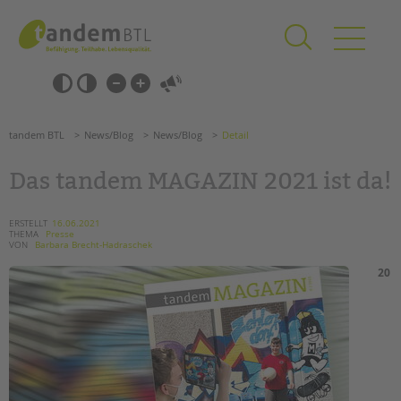
Zum
Navigation
Inhalt
überspringen
springen
Navigation
Barrierefrei-
überspringen
Einstellungen
überspringen
ANGEBOTE
tandem BTL
News/Blog
News/Blog
Detail
KITA & FRÜHE HILFEN
Das tandem MAGAZIN 2021 ist da!
SCHULE & GANZTAG
Grundschulen
ERSTELLT
16.06.2021
THEMA
Presse
Oberschulen
VON
Barbara Brecht-Hadraschek
Förderzentren
20
Kollegs
EFöB
Schulbezogene Sozialarbeit
Tagesgruppen
HILFEN ZUR ERZIEHUNG
Suchen