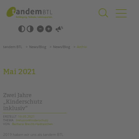
Zum
Navigation
Inhalt
überspringen
springen
Navigation
Barrierefrei-
überspringen
Einstellungen
überspringen
ANGEBOTE
tandem BTL
News/Blog
News/Blog
Archiv
KITA & FRÜHE HILFEN
SCHULE & GANZTAG
Mai 2021
Grundschulen
Oberschulen
Förderzentren
Zwei Jahre
Kollegs
„Kinderschutz
inklusiv“
EFöB
Schulbezogene Sozialarbeit
ERSTELLT
10.05.2021
THEMA
InklusionKinderschutz
Tagesgruppen
VON
Barbara Brecht-Hadraschek
HILFEN ZUR ERZIEHUNG
Suchen
2019 haben wir uns als tandem BTL