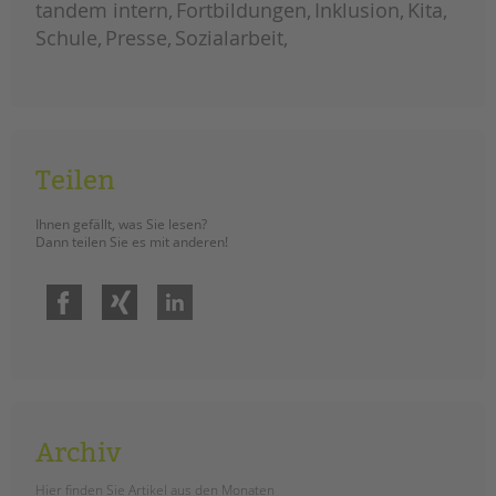
tandem international
tandem intern
Fortbildungen
Inklusion
Kita
Schule
Presse
Sozialarbeit
KARRIERE
Stellenangebote
tandem als Arbeitgeberin
NEWS/BLOG
Teilen
unkuerzbar
Briefe an Kai
Ihnen gefällt, was Sie lesen?
Dann teilen Sie es mit anderen!
PRESSE
Facebook
Xing
LinkedIn
Magazin
KONTAKT
Impressum
Datenschutz
Hinweisgebersystem
Archiv
Intranet
Hier finden Sie Artikel aus den Monaten