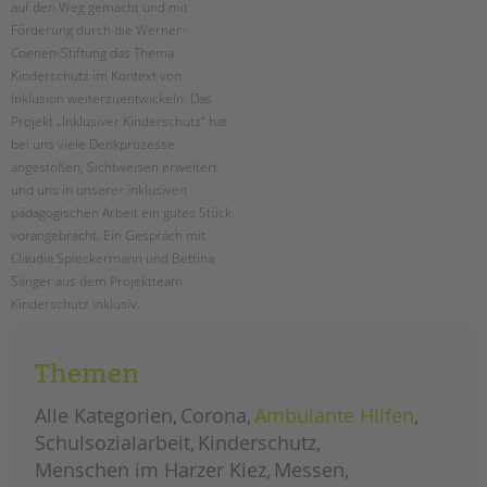
auf den Weg gemacht und mit
Förderung durch die Werner-
EINGLIEDERUNGSHILFE
Coenen-Stiftung das Thema
Kinderschutz im Kontext von
BETREUTES WOHNEN
Inklusion weiterzuentwickeln. Das
Projekt „Inklusiver Kinderschutz“ hat
TANDEM BTL AKADEMIE
bei uns viele Denkprozesse
angestoßen, Sichtweisen erweitert
Zertfikatskurse
und uns in unserer inklusiven
Seminarkalender
pädagogischen Arbeit ein gutes Stück
Seminarräume
vorangebracht. Ein Gespräch mit
Claudia Spieckermann und Bettina
STADTTEILARBEIT
Sänger aus dem Projektteam
Kinderschutz inklusiv.
PROFIL | LEITBILD
zwei
weiterlesen
Bereiche im Überblick
jahre
Themen
„kinderschutz
Kinder- und Jugendschutz
inklusiv“
Unsere Videos
Alle Kategorien
Corona
Ambulante Hilfen
Gesellschafter VdK
Schulsozialarbeit
Kinderschutz
schoolcoach BTL
Menschen im Harzer Kiez
Messen