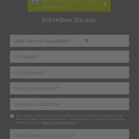
Melden Sie sich hier für unseren
Newsletter
an.
Schreiben Sie uns.
Pflichtfeld
Sie erklären sich damit einverstanden, dass Ihre Daten zur Bearbeitung
Ihres Anliegens verwendet werden. Informationen und Widerrufshinweise
finden Sie in der
Datenschutzinformation
.
*