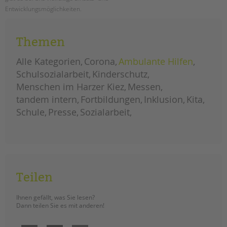
Entwicklungsmöglichkeiten.
berlin-
weiterlesen
tag
Themen
2019:
neuer
rekord
mit
Alle Kategorien
Corona
Ambulante Hilfen
5000
besucher*innen
Schulsozialarbeit
Kinderschutz
Menschen im Harzer Kiez
Messen
tandem intern
Fortbildungen
Inklusion
Kita
Schule
Presse
Sozialarbeit
Teilen
Ihnen gefällt, was Sie lesen?
Dann teilen Sie es mit anderen!