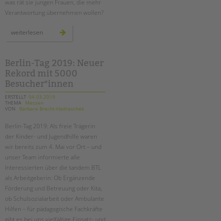
was rät sie jungen Frauen, die mehr
Verantwortung übernehmen wollen?
frauen
weiterlesen
als
führungskräfte:
herausforderungen
und
perspektiven
Berlin-Tag 2019: Neuer
Rekord mit 5000
Besucher*innen
ERSTELLT
04.03.2019
THEMA
Messen
VON
Barbara Brecht-Hadraschek
Berlin-Tag 2019: Als freie Trägerin
der Kinder- und Jugendhilfe waren
wir bereits zum 4. Mai vor Ort – und
unser Team informierte alle
Interessierten über die tandem BTL
als Arbeitgeberin: Ob Ergänzende
Förderung und Betreuung oder Kita,
ob Schulsozialarbeit oder Ambulante
Hilfen – für pädagogische Fachkräfte
gibt es bei uns vielfältige Einsatz- und