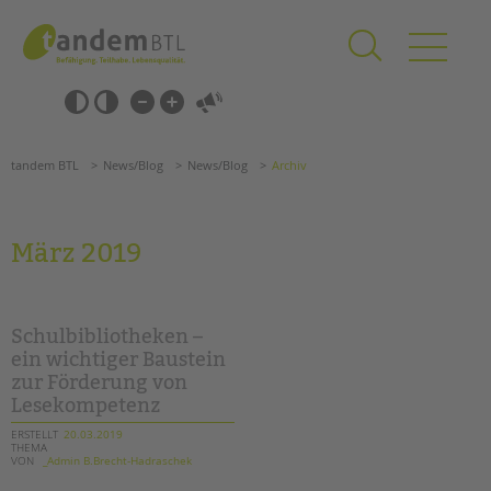
Zum
Navigation
Inhalt
überspringen
springen
Navigation
Barrierefrei-
überspringen
Einstellungen
überspringen
ANGEBOTE
tandem BTL
News/Blog
News/Blog
Archiv
KITA & FRÜHE HILFEN
SCHULE & GANZTAG
März 2019
Grundschulen
Oberschulen
Förderzentren
Schulbibliotheken –
Kollegs
ein wichtiger Baustein
zur Förderung von
EFöB
Lesekompetenz
Schulbezogene Sozialarbeit
Tagesgruppen
ERSTELLT
20.03.2019
THEMA
VON
_Admin B.Brecht-Hadraschek
HILFEN ZUR ERZIEHUNG