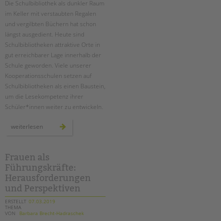
Die Schulbibliothek als dunkler Raum
Suchen
im Keller mit verstaubten Regalen
EINGLIEDERUNGSHILFE
und vergilbten Büchern hat schon
längst ausgedient. Heute sind
BETREUTES WOHNEN
Schulbibliotheken attraktive Orte in
gut erreichbarer Lage innerhalb der
TANDEM BTL AKADEMIE
Schule geworden. Viele unserer
Kooperationsschulen setzen auf
Zertfikatskurse
Schulbibliotheken als einen Baustein,
Seminarkalender
um die Lesekompetenz ihrer
Seminarräume
Schüler*innen weiter zu entwickeln.
STADTTEILARBEIT
schulbibliotheken
weiterlesen
–
ein
wichtiger
PROFIL | LEITBILD
baustein
zur
Frauen als
Bereiche im Überblick
förderung
Führungskräfte:
von
lesekompetenz
Kinder- und Jugendschutz
Herausforderungen
Unsere Videos
und Perspektiven
Gesellschafter VdK
ERSTELLT
07.03.2019
THEMA
schoolcoach BTL
VON
Barbara Brecht-Hadraschek