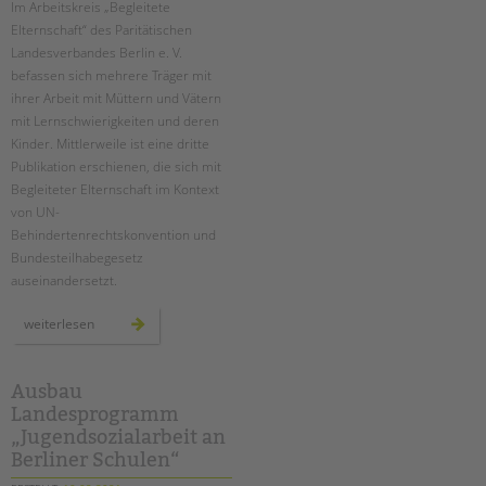
Suchen
Im Arbeitskreis „Begleitete
Elternschaft“ des Paritätischen
EINGLIEDERUNGSHILFE
Landesverbandes Berlin e. V.
befassen sich mehrere Träger mit
BETREUTES WOHNEN
ihrer Arbeit mit Müttern und Vätern
mit Lernschwierigkeiten und deren
TANDEM BTL AKADEMIE
Kinder. Mittlerweile ist eine dritte
Publikation erschienen, die sich mit
Zertfikatskurse
Begleiteter Elternschaft im Kontext
Seminarkalender
von UN-
Seminarräume
Behindertenrechtskonvention und
Bundesteilhabegesetz
STADTTEILARBEIT
auseinandersetzt.
PROFIL | LEITBILD
neue
weiterlesen
handreichung
aus
Bereiche im Überblick
dem
arbeitskreis
Kinder- und Jugendschutz
„begleitete
Ausbau
elternschaft“
Unsere Videos
Landesprogramm
„Jugendsozialarbeit an
Gesellschafter VdK
Berliner Schulen“
schoolcoach BTL