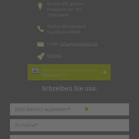
tandem BTL gGmbH
Potsdamer Str. 182
10783 Berlin
Telefon 030 443360-0
Fax 030 44 336040
E-Mail:
office@tandembtl.de
Karriere
Melden Sie sich hier für unseren
Newsletter
an.
Schreiben Sie uns.