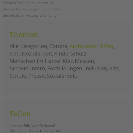
Schulen“ schließen konnten. In
diesem Landesprogramm finanziert
die Senatsverwaltung für Bildung,
Jugend und Familie Schulsozialarbeit
an den Berliner Schulen.
Themen
ausbau
weiterlesen
landesprogramm
Alle Kategorien
Corona
Ambulante Hilfen
„jugendsozialarbeit
an
Schulsozialarbeit
Kinderschutz
berliner
schulen“
Menschen im Harzer Kiez
Messen
tandem intern
Fortbildungen
Inklusion
Kita
Schule
Presse
Sozialarbeit
Teilen
Ihnen gefällt, was Sie lesen?
Dann teilen Sie es mit anderen!