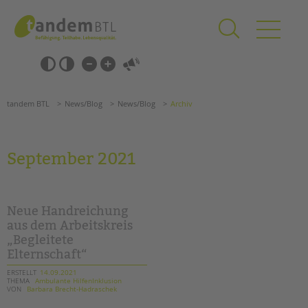
Zum
Navigation
Inhalt
überspringen
springen
Navigation
Barrierefrei-
überspringen
Einstellungen
überspringen
ANGEBOTE
tandem BTL
News/Blog
News/Blog
Archiv
KITA & FRÜHE HILFEN
SCHULE & GANZTAG
September 2021
Grundschulen
Oberschulen
Förderzentren
Neue Handreichung
Kollegs
aus dem Arbeitskreis
„Begleitete
EFöB
Elternschaft“
Schulbezogene Sozialarbeit
Tagesgruppen
ERSTELLT
14.09.2021
THEMA
Ambulante HilfenInklusion
VON
Barbara Brecht-Hadraschek
HILFEN ZUR ERZIEHUNG