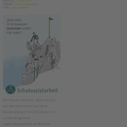
tandem international
ERSTELLT
10.09.2021
THEMA
Schulsozialarbeit
VON
Sasche Mase
KARRIERE
Stellenangebote
tandem als Arbeitgeberin
NEWS/BLOG
unkuerzbar
Briefe an Kai
PRESSE
Magazin
KONTAKT
Impressum
Wir freuen uns sehr, dass wir kurz
Datenschutz
vor den Sommerferien neue
Hinweisgebersystem
Kooperationen mit 26 Schulen im
Intranet
Landesprogramm
„Jugendsozialarbeit an Berliner