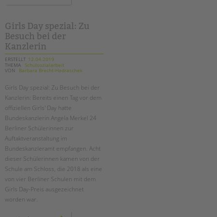
protesttag:
"mission
inklusion
-
die
Girls Day spezial: Zu
zukunft
Besuch bei der
beginnt
mit
Kanzlerin
dir"
ERSTELLT
12.04.2019
THEMA
Schulsozialarbeit
VON
Barbara Brecht-Hadraschek
Girls Day spezial: Zu Besuch bei der
Kanzlerin: Bereits einen Tag vor dem
offiziellen Girls' Day hatte
Bundeskanzlerin Angela Merkel 24
Berliner Schülerinnen zur
Auftaktveranstaltung im
Bundeskanzleramt empfangen. Acht
dieser Schülerinnen kamen von der
Schule am Schloss, die 2018 als eine
von vier Berliner Schulen mit dem
Girls Day-Preis ausgezeichnet
worden war.