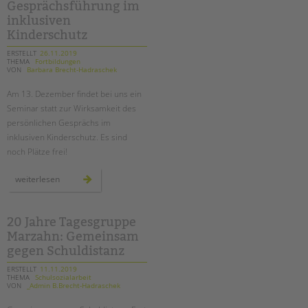
tandem international
Gesprächsführung im
inklusiven
KARRIERE
Kinderschutz
Stellenangebote
ERSTELLT
26.11.2019
THEMA
Fortbildungen
tandem als Arbeitgeberin
VON
Barbara Brecht-Hadraschek
NEWS/BLOG
Am 13. Dezember findet bei uns ein
Seminar statt zur Wirksamkeit des
unkuerzbar
persönlichen Gesprächs im
Briefe an Kai
inklusiven Kinderschutz. Es sind
noch Plätze frei!
PRESSE
seminar
weiterlesen
zur
gesprächsführung
Magazin
im
inklusiven
KONTAKT
kinderschutz
20 Jahre Tagesgruppe
Impressum
Marzahn: Gemeinsam
gegen Schuldistanz
Datenschutz
Hinweisgebersystem
ERSTELLT
11.11.2019
THEMA
Schulsozialarbeit
Intranet
VON
_Admin B.Brecht-Hadraschek