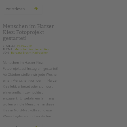
menschen
weiterlesen
im
harzer
kiez:
oktober
Menschen im Harzer
Kiez: Fotoprojekt
gestartet!
ERSTELLT
14.10.2019
THEMA
Menschen im Harzer Kiez
VON
Barbara Brecht-Hadraschek
Menschen im Harzer Kiez:
Fotoprojekt auf Instagram gestartet!
Ab Oktober stellen wir jede Woche
einen Menschen vor, der im Harzer
Kiez lebt, arbeitet oder sich dort
ehrenamtlich bzw. politisch
engagiert. Ungefähr ein Jahr lang
wollen wir die Menschen in diesem
Kiez in Nord-Neukölln auf diese
Weise begleiten und vorstellen.