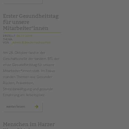
jahre
tagesgruppe
marzahn:
gemeinsam
gegen
Erster Gesundheitstag
schuldistanz
für unsere
Mitarbeiter*innen
ERSTELLT
06.11.2019
THEMA
VON
_Admin B.Brecht-Hadraschek
Am 28. Oktober fand in der
Geschäftsstelle der tandem BTL der
erste Gesundheitstag für unsere
Mitarbeiter*innen statt. Im Fokus
standen Themen wie Gesunder
Rücken, Prävention,
Stressbewältigung und gesunde
Ernährung am Arbeitsplatz.
erster
weiterlesen
gesundheitstag
für
unsere
mitarbeiter*innen
Menschen im Harzer