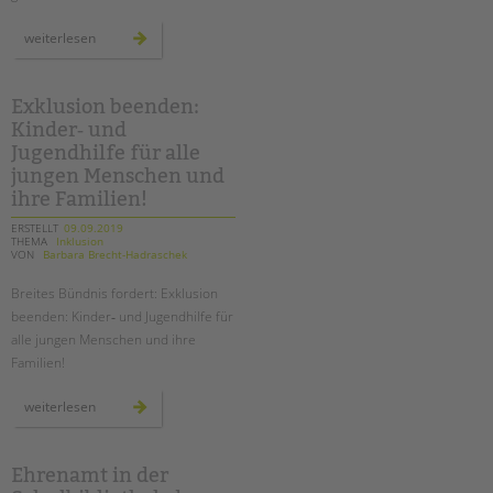
drei
weiterlesen
projekte
gegen
schuldistanz
feiern
geburtstag
Exklusion beenden:
Kinder‐ und
Jugendhilfe für alle
jungen Menschen und
ihre Familien!
ERSTELLT
09.09.2019
THEMA
Inklusion
VON
Barbara Brecht-Hadraschek
Breites Bündnis fordert: Exklusion
beenden: Kinder‐ und Jugendhilfe für
alle jungen Menschen und ihre
Familien!
exklusion
weiterlesen
beenden:
kinder‐
und
jugendhilfe
für
Ehrenamt in der
alle