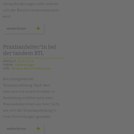
Herausforderungen sieht und wie
sich der Bereich weiterentwickeln
wird.
herausforderungen
weiterlesen
und
chancen
für
die
schulsozialarbeit
Praxisanleiter*in bei
der tandem BTL
ERSTELLT
22.07.2019
THEMA
Fortbildungen
VON
Barbara Brecht-Hadraschek
Berufsbegleitende
Teilzeitausbildung: Nach dem
Interview mit einem Erzieher in
Ausbildung erzählen jetzt zwei
Praxisanleiterinnen aus ihrer Sicht,
wie sich die Teilzeitausbildung in
ihren Einrichtungen gestaltet.
praxisanleiter*in
weiterlesen
bei