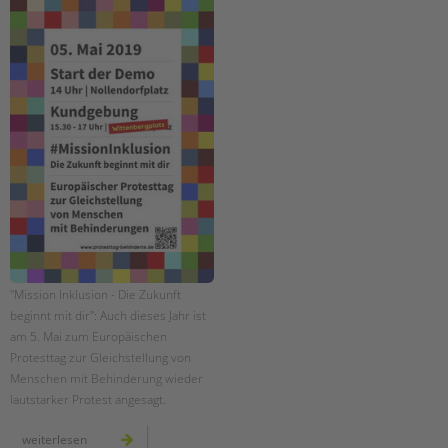
"Mission Inklusion - Die Zukunft
beginnt mit dir": Auch dieses Jahr ist
am 5. Mai zum Europäischen
Protesttag zur Gleichstellung von
Menschen mit Behinderung wieder
lautstarker Protest angesagt.
europäischer
weiterlesen