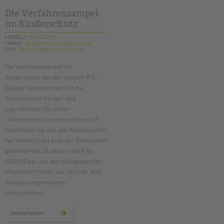
Die Verfahrensampel
im Kinderschutz
ERSTELLT
01.07.2019
THEMA
Kinderschutztandem intern
VON
Barbara Brecht-Hadraschek
Die Verfahrensampel im
Kinderschutz bei der tandem BTL:
Claudia Spieckermann ist die
Koordinatorin Kinder- und
Jugendschutz für unser
Unternehmen. In einem Gespräch
beschreibt sie, wie das Ampelsystem
bei Verdacht auf eine das Kindeswohl
gefährdende Situation nach § 8a
SGB VIII bei uns den pädagogischen
Mitarbeiter*innen vor Ort hilft, eine
Situation angemessen
einzuschätzen.
die
weiterlesen
verfahrensampel