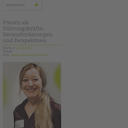
schulbibliotheken
weiterlesen
–
ein
wichtiger
baustein
zur
Frauen als
förderung
Führungskräfte:
von
lesekompetenz
Herausforderungen
und Perspektiven
ERSTELLT
07.03.2019
THEMA
VON
Barbara Brecht-Hadraschek