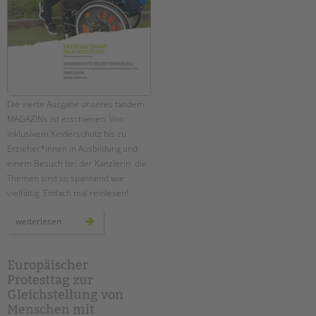
Die vierte Ausgabe unseres tandem
MAGAZINs ist erschienen: Von
inklusivem Kinderschutz bis zu
Erzieher*innen in Ausbildung und
einem Besuch bei der Kanzlerin: die
Themen sind so spannend wie
vielfältig. Einfach mal reinlesen!
das
weiterlesen
neue
tandem
magazin
ist
da!
Europäischer
Protesttag zur
Gleichstellung von
Menschen mit