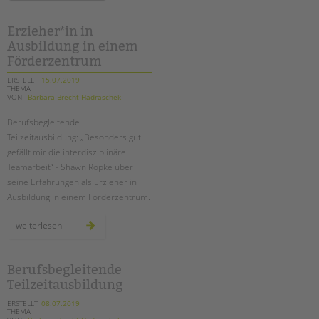
der
tandem
btl
Erzieher*in in
Ausbildung in einem
Förderzentrum
ERSTELLT
15.07.2019
THEMA
VON
Barbara Brecht-Hadraschek
Berufsbegleitende
Teilzeitausbildung: „Besonders gut
gefällt mir die interdisziplinäre
Teamarbeit“ - Shawn Röpke über
seine Erfahrungen als Erzieher in
Ausbildung in einem Förderzentrum.
erzieher*in
weiterlesen
in
ausbildung
in
einem
förderzentrum
Berufsbegleitende
Teilzeitausbildung
ERSTELLT
08.07.2019
THEMA