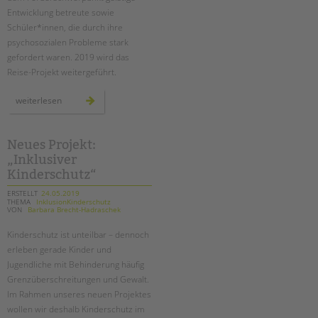
Entwicklung betreute sowie
Schüler*innen, die durch ihre
psychosozialen Probleme stark
gefordert waren. 2019 wird das
Reise-Projekt weitergeführt.
plastik
weiterlesen
im
meer
–
eine
inklusive
Neues Projekt:
türkeireise
„Inklusiver
Kinderschutz“
ERSTELLT
24.05.2019
THEMA
InklusionKinderschutz
VON
Barbara Brecht-Hadraschek
Kinderschutz ist unteilbar – dennoch
erleben gerade Kinder und
Jugendliche mit Behinderung häufig
Grenzüberschreitungen und Gewalt.
Im Rahmen unseres neuen Projektes
wollen wir deshalb Kinderschutz im