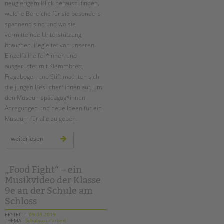
neugierigem Blick herauszufinden,
welche Bereiche für sie besonders
spannend sind und wo sie
vermittelnde Unterstützung
brauchen. Begleitet von unseren
Einzelfallhelfer*innen und
ausgerüstet mit Klemmbrett,
Fragebogen und Stift machten sich
die jungen Besucher*innen auf, um
den Museumspädagog*innen
Anregungen und neue Ideen für ein
Museum für alle zu geben.
ambulante
weiterlesen
hilfen:
deutsches
technikmuseum
inklusiv
„Food Fight“ – ein
Musikvideo der Klasse
9e an der Schule am
Schloss
ERSTELLT
09.08.2019
THEMA
Schulsozialarbeit