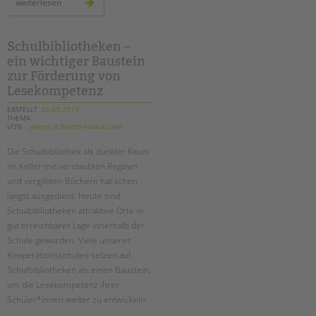
girls
weiterlesen
day
spezial:
zu
besuch
bei
Schulbibliotheken –
der
ein wichtiger Baustein
kanzlerin
zur Förderung von
Lesekompetenz
ERSTELLT
20.03.2019
THEMA
VON
_Admin B.Brecht-Hadraschek
Die Schulbibliothek als dunkler Raum
im Keller mit verstaubten Regalen
und vergilbten Büchern hat schon
längst ausgedient. Heute sind
Schulbibliotheken attraktive Orte in
gut erreichbarer Lage innerhalb der
Schule geworden. Viele unserer
Kooperationsschulen setzen auf
Schulbibliotheken als einen Baustein,
um die Lesekompetenz ihrer
Schüler*innen weiter zu entwickeln.