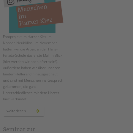
EINGLIEDERUNGSHILFE
BETREUTES WOHNEN
TANDEM BTL AKADEMIE
Fotoprojekt im Harzer Kiez im
Norden Neuköllns: Im November
Zertfikatskurse
hatten wir die Arbeit an der Hans-
Seminarkalender
Fallada-Schule das erste Mal im Blick
(hier werden wir noch öfter sein!).
Seminarräume
Außerdem haben wir über unseren
Suchen
tandem-Tellerand hinausgeschaut
STADTTEILARBEIT
und sind mit Menschen ins Gespräch
gekommen, die ganz
PROFIL | LEITBILD
Unterschiedliches mit dem Harzer
Bereiche im Überblick
Kiez verbindet.
Kinder- und Jugendschutz
menschen
weiterlesen
Unsere Videos
im
harzer
Gesellschafter VdK
kiez:
november
schoolcoach BTL
Seminar zur