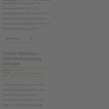
Team-Staffel-Lauf der Berliner
Wasserbetriebe: Gleich 35
sportbegeisterte Mitarbeiter*innen
hatten sich angemeldet, um beim
traditionellen Staffellauf der Berliner
Wasserbetriebe zu starten.
sieben
weiterlesen
tandem-
staffeln
beim
20.
lauf
Starke Mädchen –
der
Selbstbehauptung
berliner
wasserbetriebe
inklusiv
ERSTELLT
12.06.2019
THEMA
InklusionSchulsozialarbeit
VON
Barbara Brecht-Hadraschek
Selbstbewusstsein stärken und
Selbstverteidigung lernen – das
stand im Mittelpunkt des
dreiwöchigen Projektes „Starke
Mädchen – Selbstbehauptung