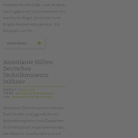
mittlerweile seit 2006 – und ist ohne
das Engagement von Ehrenamtlichen
wie Gesina Kegel, Gerd Lewin und
Brigitte Reichel nicht denkbar. Ein
Gespräch vor Ort.
ehrenamt
weiterlesen
in
der
schulbibliothek
der
moltke-
Ambulante Hilfen:
schule
Deutsches
Technikmuseum
inklusiv
ERSTELLT
22.08.2019
THEMA
Ambulante HilfenInklusion
VON
Barbara Brecht-Hadraschek
Deutsches Technikmuseum inklusiv:
Zwölf Kinder und Jugendliche mit
Behinderung waren vom Deutschen
Technikmuseum eingeladen worden,
das Museum zu erkunden und mit