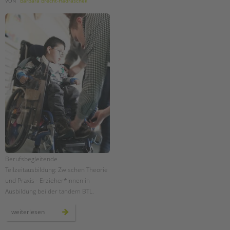
VON
Barbara Brecht-Hadraschek
Berufsbegleitende
Teilzeitausbildung: Zwischen Theorie
und Praxis - Erzieher*innen in
Ausbildung bei der tandem BTL.
berufsbegleitende
weiterlesen
teilzeitausbildung