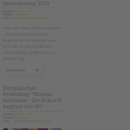
Behinderung 2019
ERSTELLT
10.05.2019
THEMA
Inklusion
VON
Barbara Brecht-Hadraschek
Unter dem Motto „#MissionInklusion
– Die Zukunft beginnt mit dir“
forderten die Demonstrant*innen
am 5. Mai die gesellschaftliche
Gleichstellung von Menschen mit
Behinderung.
europäischer
weiterlesen
protesttag
zur
gleichstellung
von
menschen
Europäischer
mit
Protesttag: "Mission
behinderung
2019
Inklusion - Die Zukunft
beginnt mit dir"
ERSTELLT
16.04.2019
THEMA
Inklusion
VON
_Admin B.Brecht-Hadraschek