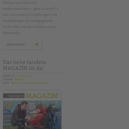
Kontext von Inklusion
weiterentwickeln – ganz konkret für
uns und unsere Einrichtungen, mit
Fortbildungen für pädagogische
Fachkräfte und dem Aufbau eines
Netzwerks.
neues
weiterlesen
projekt:
„inklusiver
kinderschutz“
Das neue tandem
MAGAZIN ist da!
ERSTELLT
15.05.2019
THEMA
Presse
VON
Barbara Brecht-Hadraschek