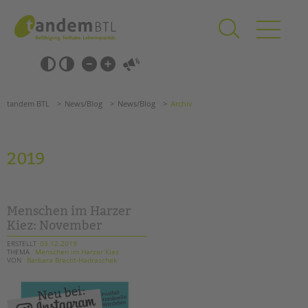
Zum
Navigation
Inhalt
überspringen
springen
Navigation
Barrierefrei-
überspringen
Einstellungen
überspringen
ANGEBOTE
tandem BTL
News/Blog
News/Blog
Archiv
KITA & FRÜHE HILFEN
SCHULE & GANZTAG
2019
Grundschulen
Oberschulen
Förderzentren
Menschen im Harzer
Kollegs
Kiez: November
EFöB
ERSTELLT
03.12.2019
THEMA
Menschen im Harzer Kiez
Schulbezogene Sozialarbeit
VON
Barbara Brecht-Hadraschek
Tagesgruppen
HILFEN ZUR ERZIEHUNG