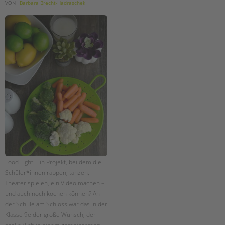
VON
Barbara Brecht-Hadraschek
Food Fight: Ein Projekt, bei dem die
Schüler*innen rappen, tanzen,
Theater spielen, ein Video machen –
und auch noch kochen können? An
der Schule am Schloss war das in der
Klasse 9e der große Wunsch, der