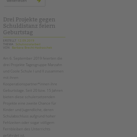
menschen
weiterlesen
im
harzer
kiez:
fotoprojekt
gestartet!
Drei Projekte gegen
Schuldistanz feiern
Geburtstag
ERSTELLT
12.09.2019
THEMA
Schulsozialarbeit
VON
Barbara Brecht-Hadraschek
Am 6. September 2019 feierten die
drei Projekte Tagesgruppe Marzahn
und Coole Schule I und II zusammen
mit ihren
Kooperationspartner*innen ihre
Geburtstage. Seit 20 bzw. 15 Jahren
bieten diese schulersetzenden
Projekte eine zweite Chance für
Kinder und Jugendliche, deren
Schulabschluss aufgrund hoher
Fehlzeiten oder sogar völligem
Fernbleiben des Unterrichts
gefährdet ist.