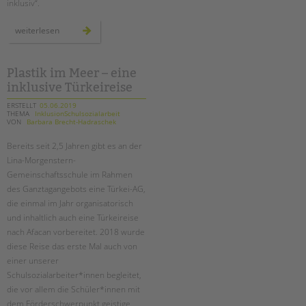
inklusiv“.
starke
weiterlesen
mädchen
–
selbstbehauptung
inklusiv
Plastik im Meer – eine
inklusive Türkeireise
ERSTELLT
05.06.2019
THEMA
InklusionSchulsozialarbeit
VON
Barbara Brecht-Hadraschek
Bereits seit 2,5 Jahren gibt es an der
Lina-Morgenstern-
Gemeinschaftsschule im Rahmen
des Ganztagangebots eine Türkei-AG,
die einmal im Jahr organisatorisch
und inhaltlich auch eine Türkeireise
nach Afacan vorbereitet. 2018 wurde
diese Reise das erste Mal auch von
einer unserer
Schulsozialarbeiter*innen begleitet,
die vor allem die Schüler*innen mit
dem Förderschwerpunkt geistige