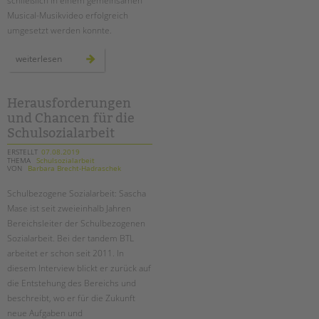
schließlich in einem gemeinsamen
Musical-Musikvideo erfolgreich
umgesetzt werden konnte.
„food
weiterlesen
fight“
–
ein
musikvideo
der
Herausforderungen
klasse
und Chancen für die
9e
an
Schulsozialarbeit
der
schule
am
ERSTELLT
07.08.2019
schloss
THEMA
Schulsozialarbeit
VON
Barbara Brecht-Hadraschek
Schulbezogene Sozialarbeit: Sascha
Mase ist seit zweieinhalb Jahren
Bereichsleiter der Schulbezogenen
Sozialarbeit. Bei der tandem BTL
arbeitet er schon seit 2011. In
diesem Interview blickt er zurück auf
die Entstehung des Bereichs und
beschreibt, wo er für die Zukunft
neue Aufgaben und