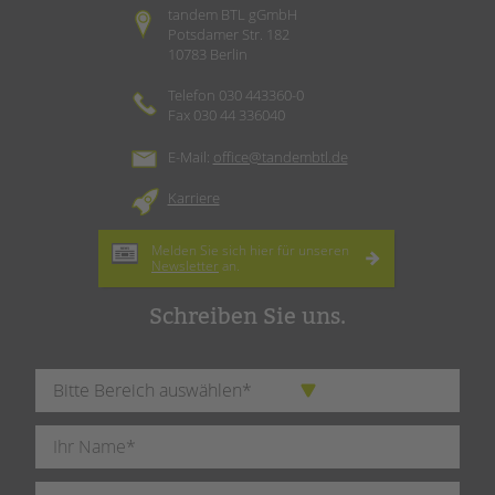
tandem BTL gGmbH
Potsdamer Str. 182
10783 Berlin
Telefon 030 443360-0
Fax 030 44 336040
E-Mail:
office@tandembtl.de
Karriere
Melden Sie sich hier für unseren
Newsletter
an.
Schreiben Sie uns.