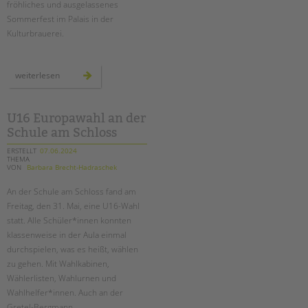
Suchen
fröhliches und ausgelassenes
Sommerfest im Palais in der
EINGLIEDERUNGSHILFE
Kulturbrauerei.
BETREUTES WOHNEN
unser
weiterlesen
sommerfest
TANDEM BTL AKADEMIE
2024
Zertfikatskurse
U16 Europawahl an der
Seminarkalender
Schule am Schloss
Seminarräume
ERSTELLT
07.06.2024
THEMA
VON
Barbara Brecht-Hadraschek
STADTTEILARBEIT
An der Schule am Schloss fand am
PROFIL | LEITBILD
Freitag, den 31. Mai, eine U16-Wahl
statt. Alle Schüler*innen konnten
Bereiche im Überblick
klassenweise in der Aula einmal
Kinder- und Jugendschutz
durchspielen, was es heißt, wählen
Unsere Videos
zu gehen. Mit Wahlkabinen,
Gesellschafter VdK
Wählerlisten, Wahlurnen und
Wahlhelfer*innen. Auch an der
schoolcoach BTL
Gretel-Bergmann