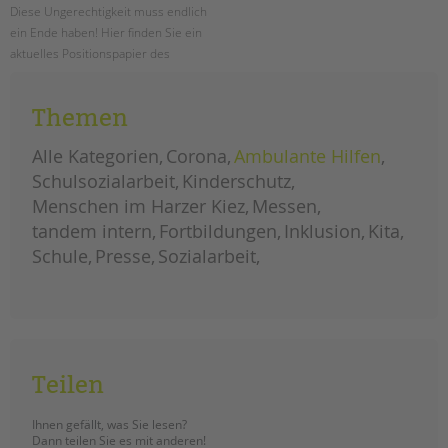
Diese Ungerechtigkeit muss endlich
ein Ende haben! Hier finden Sie ein
aktuelles Positionspapier des
Paritätischen Wohlfahrtsverbandes
LV Berlin e.V. zur Hauptstadtzulage
Themen
für alle!
Alle Kategorien
Corona
Ambulante Hilfen
neues
weiterlesen
positionspapier
Schulsozialarbeit
Kinderschutz
zur
hauptstadtzulage
Menschen im Harzer Kiez
Messen
für
alle
tandem intern
Fortbildungen
Inklusion
Kita
Schule
Presse
Sozialarbeit
Teilen
Ihnen gefällt, was Sie lesen?
Dann teilen Sie es mit anderen!