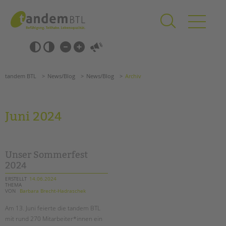
Zum
Navigation
Inhalt
überspringen
springen
Navigation
Barrierefrei-
überspringen
Einstellungen
überspringen
ANGEBOTE
tandem BTL
News/Blog
News/Blog
Archiv
KITA & FRÜHE HILFEN
SCHULE & GANZTAG
Juni 2024
Grundschulen
Oberschulen
Förderzentren
Unser Sommerfest
Kollegs
2024
EFöB
ERSTELLT
14.06.2024
THEMA
Schulbezogene Sozialarbeit
VON
Barbara Brecht-Hadraschek
Tagesgruppen
Am 13. Juni feierte die tandem BTL
HILFEN ZUR ERZIEHUNG
mit rund 270 Mitarbeiter*innen ein