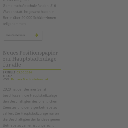
tandem international
Gemeinschaftsschule fanden U16-
KARRIERE
Wahlen statt. Insgesamt haben in
Berlin über 20.000 Schüler*innen
Stellenangebote
teilgenommen.
tandem als Arbeitgeberin
u16
weiterlesen
NEWS/BLOG
europawahl
an
der
schule
unkuerzbar
am
Neues Positionspapier
schloss
Briefe an Kai
zur Hauptstadtzulage
für alle
PRESSE
ERSTELLT
05.06.2024
THEMA
VON
Barbara Brecht-Hadraschek
Magazin
KONTAKT
2020 hat der Berliner Senat
beschlossen, die Hauptstadtzulage
Impressum
den Beschäftigten des öffentlichen
Datenschutz
Dienstes und der Eigenbetriebe zu
Hinweisgebersystem
zahlen. Die Hauptstadtzulage nur an
Intranet
die Beschäftigten der landeseigenen
Betriebe zu zahlen ist ungerecht.