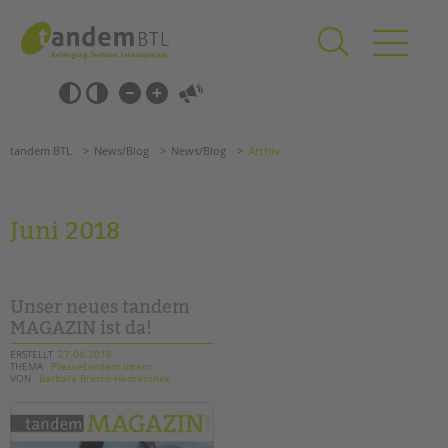
Zum
Navigation
Inhalt
überspringen
springen
Navigation
Barrierefrei-
überspringen
Einstellungen
überspringen
ANGEBOTE
tandem BTL
News/Blog
News/Blog
Archiv
KITA & FRÜHE HILFEN
SCHULE & GANZTAG
Juni 2018
Grundschulen
Oberschulen
Förderzentren
Unser neues tandem
Kollegs
MAGAZIN ist da!
EFöB
ERSTELLT
27.06.2018
THEMA
Pressetandem intern
Schulbezogene Sozialarbeit
VON
Barbara Brecht-Hadraschek
Tagesgruppen
HILFEN ZUR ERZIEHUNG
Suchen