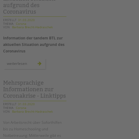
pädagogische
aufgrund des
arbeit
geht
Coronavirus
weiter!
ERSTELLT
31.03.2020
THEMA
Corona
VON
Barbara Brecht-Hadraschek
Information der tandem BTL zur
aktuellen Situation aufgrund des
Coronavirus
information
weiterlesen
der
tandem
btl
zur
aktuellen
Mehrsprachige
situation
Informationen zur
aufgrund
des
Coronakrise - Linktipps
coronavirus
ERSTELLT
31.03.2020
THEMA
Corona
VON
Barbara Brecht-Hadraschek
Von Arbeitsrecht über Soforthilfen
bis zu Homeschooling und
Notbetreuung: Mittlerweile gibt es