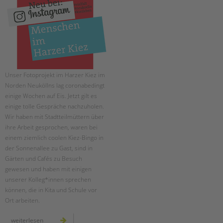
Unser Fotoprojekt im Harzer Kiez im
Norden Neuköllns lag coronabedingt
einige Wochen auf Eis. Jetzt gilt es
einige tolle Gespräche nachzuholen.
Wir haben mit Stadtteilmüttern über
ihre Arbeit gesprochen, waren bei
einem ziemlich coolen Kiez-Bingo in
der Sonnenallee zu Gast, sind in
Gärten und Cafés zu Besuch
gewesen und haben mit einigen
unserer Kolleg*innen sprechen
können, die in Kita und Schule vor
Ort arbeiten.
menschen
weiterlesen