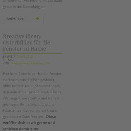
willkommen, wir nehmen diese dann
gerne in die Sammlung auf.
informationen
weiterlesen
zu
corona
für
menschen
mit
Kreative Ideen:
behinderung
Osterbilder für die
–
linksammlung
Fenster zu Hause
ERSTELLT
30.03.2020
THEMA
VON
Barbara Brecht-Hadraschek
Fröhliche Osterbilder für die Fenster
zu Hause, ganz einfach gestaltet,
ohne teuren Bastel-Schnickschnack,
den man aktuell ja nicht kaufen kann.
Wir zeigen, wie’s geht – und freuen
uns, wenn ihr mitmacht und uns
Fotos einsendet von euren kreativ
gestalteten Osterfenstern.
Diese
veröffentlichen wir gerne und
schicken damit eure