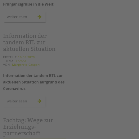
Frühjahrsgrüße in die Welt!
kreative
weiterlesen
ideen:
osterbilder
für
die
fenster
Information der
zu
tandem BTL zur
hause
aktuellen Situation
ERSTELLT
16.03.2020
THEMA
Corona
VON
Margarete Caspari
Information der tandem BTL zur
aktuellen Situation aufgrund des
Coronavirus
information
weiterlesen
der
tandem
btl
zur
aktuellen
Fachtag: Wege zur
situation
Erziehungs-
partnerschaft