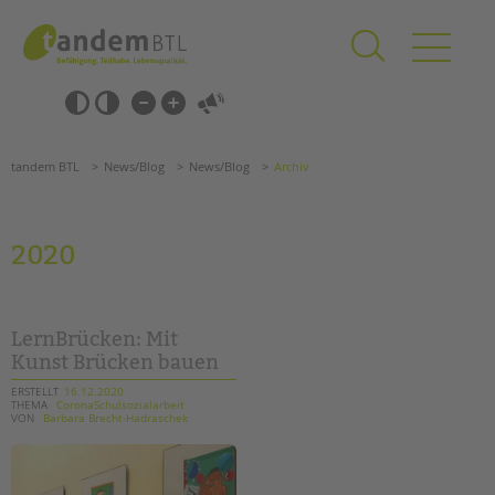
Zum
Navigation
Inhalt
überspringen
springen
Navigation
Barrierefrei-
überspringen
Einstellungen
überspringen
ANGEBOTE
tandem BTL
News/Blog
News/Blog
Archiv
KITA & FRÜHE HILFEN
SCHULE & GANZTAG
2020
Grundschulen
Oberschulen
Förderzentren
LernBrücken: Mit
Kollegs
Kunst Brücken bauen
EFöB
ERSTELLT
16.12.2020
THEMA
CoronaSchulsozialarbeit
Schulbezogene Sozialarbeit
VON
Barbara Brecht-Hadraschek
Tagesgruppen
HILFEN ZUR ERZIEHUNG