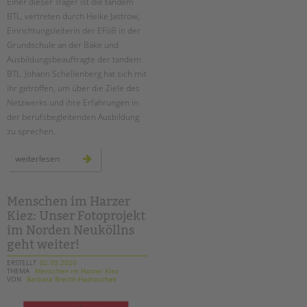
Einer dieser Träger ist die tandem
BTL, vertreten durch Heike Jastrow,
Einrichtungsleiterin der EFöB in der
Grundschule an der Bäke und
Ausbildungsbeauftragte der tandem
BTL. Johann Schellenberg hat sich mit
ihr getroffen, um über die Ziele des
Netzwerks und ihre Erfahrungen in
der berufsbegleitenden Ausbildung
zu sprechen.
netzwerk
weiterlesen
berufsbegleitende
erzieherausbildung
Menschen im Harzer
Kiez: Unser Fotoprojekt
im Norden Neuköllns
geht weiter!
ERSTELLT
02.09.2020
THEMA
Menschen im Harzer Kiez
VON
Barbara Brecht-Hadraschek