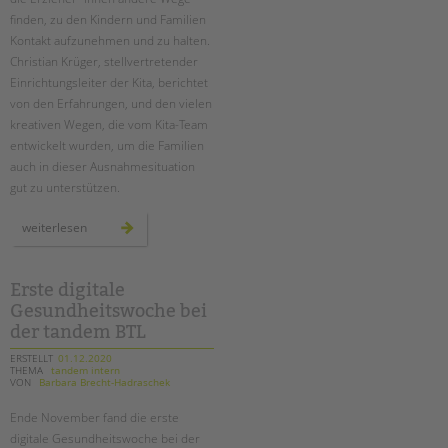
finden, zu den Kindern und Familien
Kontakt aufzunehmen und zu halten.
Christian Krüger, stellvertretender
Einrichtungsleiter der Kita, berichtet
von den Erfahrungen, und den vielen
kreativen Wegen, die vom Kita-Team
entwickelt wurden, um die Familien
auch in dieser Ausnahmesituation
gut zu unterstützen.
im
weiterlesen
kontakt
bleiben
mit
kindern
und
Erste digitale
familien
Gesundheitswoche bei
–
auch
der tandem BTL
im
lockdown
ERSTELLT
01.12.2020
THEMA
tandem intern
VON
Barbara Brecht-Hadraschek
Ende November fand die erste
digitale Gesundheitswoche bei der