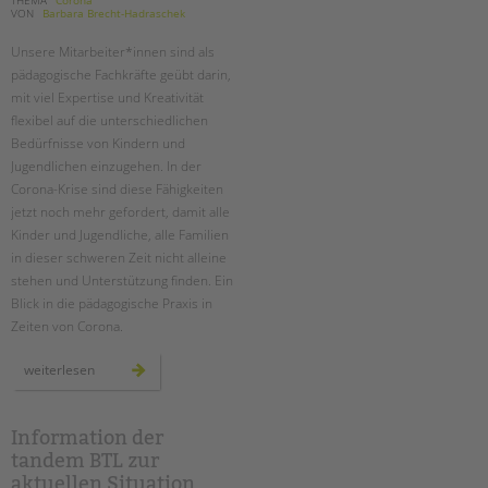
VON
Barbara Brecht-Hadraschek
Unsere Mitarbeiter*innen sind als
pädagogische Fachkräfte geübt darin,
mit viel Expertise und Kreativität
flexibel auf die unterschiedlichen
Bedürfnisse von Kindern und
Jugendlichen einzugehen. In der
Corona-Krise sind diese Fähigkeiten
jetzt noch mehr gefordert, damit alle
Kinder und Jugendliche, alle Familien
in dieser schweren Zeit nicht alleine
stehen und Unterstützung finden. Ein
Blick in die pädagogische Praxis in
Zeiten von Corona.
ob
weiterlesen
in
den
familien,
in
der
Information der
notbetreuung
tandem BTL zur
oder
virtuell:
aktuellen Situation
die