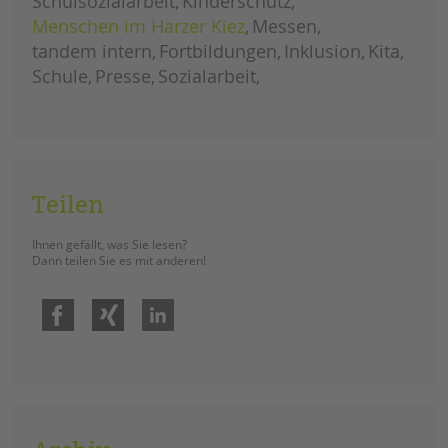
Schulsozialarbeit
Kinderschutz
tandem international
wegner
Menschen im Harzer Kiez
Messen
KARRIERE
tandem intern
Fortbildungen
Inklusion
Kita
Stellenangebote
Schule
Presse
Sozialarbeit
tandem als Arbeitgeberin
NEWS/BLOG
unkuerzbar
Briefe an Kai
Teilen
PRESSE
Ihnen gefällt, was Sie lesen?
Dann teilen Sie es mit anderen!
Magazin
Facebook
Xing
LinkedIn
KONTAKT
Impressum
Datenschutz
Hinweisgebersystem
Intranet