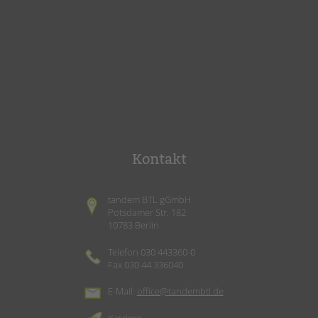
Kontakt
tandem BTL gGmbH
Potsdamer Str. 182
10783 Berlin
Telefon 030 443360-0
Fax 030 44 336040
E-Mail:
office@tandembtl.de
Karriere