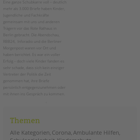
Eine ganze Schubkarre voll – deutlich
mehr als 3.000 Briefe haben Kinder,
EINGLIEDERUNGSHILFE
Jugendliche und Fachkräfte
gemeinsam mit uns und anderen
BETREUTES WOHNEN
Trägern vor das Rote Rathaus in
Berlin gebracht. Die Abendschau,
TANDEM BTL AKADEMIE
RBB24, Inforadio und die Berliner
Morgenpost waren vor Ort und
Zertfikatskurse
haben berichtet. Es war ein voller
Seminarkalender
Erfolg – doch viele Kinder fanden es
Seminarräume
sehr schade, dass sich kein einziger
Vertreter der Politik die Zeit
STADTTEILARBEIT
genommen hat, ihre Briefe
persönlich entgegenzunehmen oder
PROFIL | LEITBILD
mit ihnen ins Gespräch zu kommen.
Bereiche im Überblick
mehr
weiterlesen
als
Kinder- und Jugendschutz
3.000
stimmen
Unsere Videos
Themen
für
die
Gesellschafter VdK
kinder:
Alle Kategorien
Corona
Ambulante Hilfen
briefe
schoolcoach BTL
an
kai