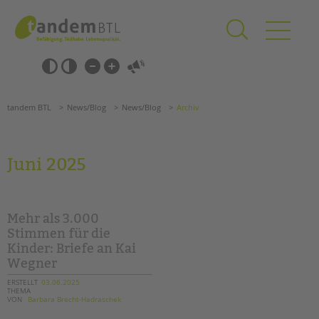
Zum
Navigation
Inhalt
überspringen
springen
Navigation
Barrierefrei-
überspringen
Einstellungen
überspringen
ANGEBOTE
tandem BTL
News/Blog
News/Blog
Archiv
KITA & FRÜHE HILFEN
SCHULE & GANZTAG
Juni 2025
Grundschulen
Oberschulen
Förderzentren
Mehr als 3.000
Kollegs
Stimmen für die
Kinder: Briefe an Kai
EFöB
Wegner
Schulbezogene Sozialarbeit
Tagesgruppen
ERSTELLT
03.06.2025
THEMA
VON
Barbara Brecht-Hadraschek
HILFEN ZUR ERZIEHUNG
Suchen