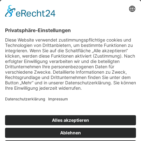
nach oben
|
|
|
Intranet
Impressum
Datenschutz
Sitemap
X
Ihnen gefällt, was Sie lesen?