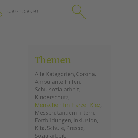
030 443360-0
schließen
KONTAKT
Themen
Suchen
e
Impressum
Alle Kategorien
Corona
itgeberin
Datenschutz
Ambulante Hilfen
Hinweisgebersystem
Schulsozialarbeit
Intranet
Kinderschutz
Menschen im Harzer Kiez
Messen
tandem intern
Fortbildungen
Inklusion
Kita
Schule
Presse
Sozialarbeit