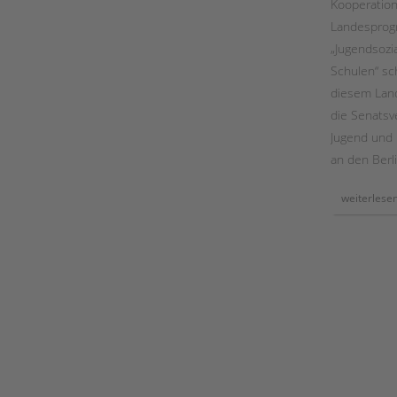
Kooperation
dem
arbeitskreis
Landespro
„begleitete
elternschaft“
„Jugendsozia
Schulen“ sc
diesem Lan
die Senatsv
Jugend und F
an den Berl
weiterlese