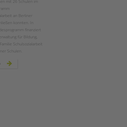
en mit 26 Schulen im
gramm
larbeit an Berliner
hließen konnten. In
desprogramm finanziert
erwaltung für Bildung,
amilie Schulsozialarbeit
iner Schulen.
ausbau
n
landesprogramm
„jugendsozialarbeit
an
berliner
schulen“