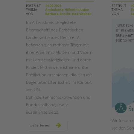
ERSTELLT
14.09.2021
ERSTELLT
10
THEMA
Ambulante HilfenInklusion
THEMA
Sc
STADTTEILARBEIT
VON
Barbara Brecht-Hadraschek
VON
Sa
Im Arbeitskreis „Begleitete
Elternschaft“ des Paritätischen
Landesverbandes Berlin e. V.
befassen sich mehrere Träger mit
ihrer Arbeit mit Müttern und Vätern
mit Lernschwierigkeiten und deren
Kinder. Mittlerweile ist eine dritte
Publikation erschienen, die sich mit
Begleiteter Elternschaft im Kontext
von UN-
Behindertenrechtskonvention und
Bundesteilhabegesetz
auseinandersetzt.
Wir freuen u
neue
weiterlesen
vor den So
handreichung
aus