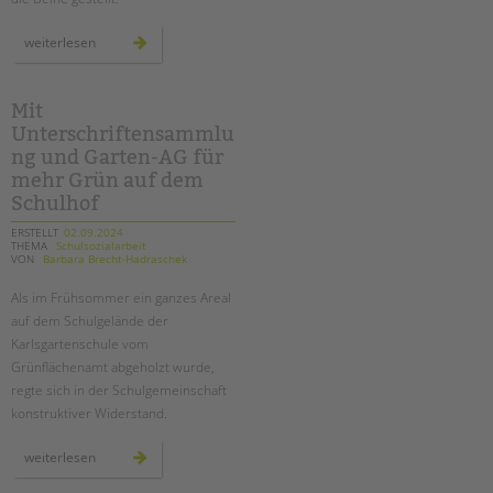
ein
weiterlesen
theaterprojekt
zum
thema
kinderschutz
an
Mit
der
Unterschriftensammlu
sonnenblumen-
grundschule
ng und Garten-AG für
mehr Grün auf dem
Schulhof
ERSTELLT
02.09.2024
THEMA
Schulsozialarbeit
VON
Barbara Brecht-Hadraschek
Als im Frühsommer ein ganzes Areal
auf dem Schulgelände der
Karlsgartenschule vom
Grünflächenamt abgeholzt wurde,
regte sich in der Schulgemeinschaft
konstruktiver Widerstand.
mit
weiterlesen
unterschriftensammlung
und