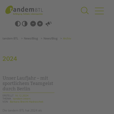
Zum
Navigation
Inhalt
überspringen
springen
Navigation
Barrierefrei-
überspringen
Einstellungen
überspringen
ANGEBOTE
tandem BTL
News/Blog
News/Blog
Archiv
KITA & FRÜHE HILFEN
SCHULE & GANZTAG
2024
Grundschulen
Oberschulen
Förderzentren
Unser Laufjahr – mit
Kollegs
sportlichem Teamgeist
durch Berlin
EFöB
Schulbezogene Sozialarbeit
ERSTELLT
16.12.2024
THEMA
tandem intern
Tagesgruppen
VON
Barbara Brecht-Hadraschek
HILFEN ZUR ERZIEHUNG
Die tandem BTL hat 2024 als