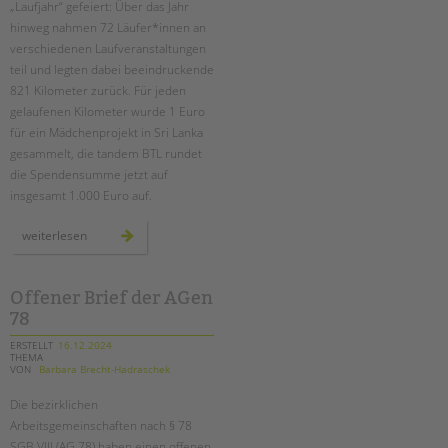
„Laufjahr“ gefeiert: Über das Jahr
hinweg nahmen 72 Läufer*innen an
EINGLIEDERUNGSHILFE
verschiedenen Laufveranstaltungen
teil und legten dabei beeindruckende
BETREUTES WOHNEN
821 Kilometer zurück. Für jeden
gelaufenen Kilometer wurde 1 Euro
TANDEM BTL AKADEMIE
für ein Mädchenprojekt in Sri Lanka
gesammelt, die tandem BTL rundet
Zertfikatskurse
die Spendensumme jetzt auf
Seminarkalender
insgesamt 1.000 Euro auf.
Seminarräume
unser
weiterlesen
Suchen
laufjahr
STADTTEILARBEIT
–
mit
sportlichem
teamgeist
Offener Brief der AGen
PROFIL | LEITBILD
durch
78
berlin
Bereiche im Überblick
ERSTELLT
16.12.2024
Kinder- und Jugendschutz
THEMA
VON
Barbara Brecht-Hadraschek
Unsere Videos
Gesellschafter VdK
Die bezirklichen
Arbeitsgemeinschaften nach § 78
schoolcoach BTL
SGB VIII (AG 78) haben einen offenen