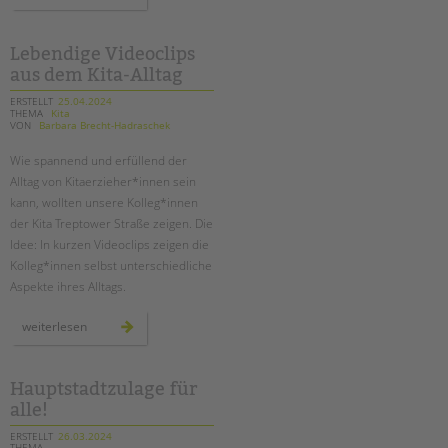
doku:
die
bienen-
ag
an
Lebendige Videoclips
der
aus dem Kita-Alltag
adolf-
reichwein-
schule
ERSTELLT
25.04.2024
in
THEMA
Kita
neukölln
VON
Barbara Brecht-Hadraschek
Wie spannend und erfüllend der
Alltag von Kitaerzieher*innen sein
kann, wollten unsere Kolleg*innen
der Kita Treptower Straße zeigen. Die
Idee: In kurzen Videoclips zeigen die
Kolleg*innen selbst unterschiedliche
Aspekte ihres Alltags.
lebendige
weiterlesen
videoclips
aus
dem
kita-
alltag
Hauptstadtzulage für
alle!
ERSTELLT
26.03.2024
THEMA