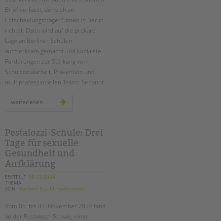
tandem international
Brief verfasst, der sich an
KARRIERE
Entscheidungsträger*innen in Berlin
richtet. Darin wird auf die prekäre
Stellenangebote
Lage an Berliner Schulen
tandem als Arbeitgeberin
aufmerksam gemacht und konkrete
Forderungen zur Stärkung von
NEWS/BLOG
Schulsozialarbeit, Prävention und
multiprofessionellen Teams benannt.
unkuerzbar
Briefe an Kai
offener
weiterlesen
brief
der
agen
PRESSE
78
Pestalozzi-Schule: Drei
Tage für sexuelle
Magazin
KONTAKT
Gesundheit und
Aufklärung
Impressum
ERSTELLT
09.12.2024
Datenschutz
THEMA
VON
Barbara Brecht-Hadraschek
Hinweisgebersystem
Intranet
Vom 05. bis 07. November 2024 fand
an der Pestalozzi-Schule, einer