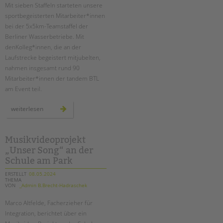
Mit sieben Staffeln starteten unsere
sportbegeisterten Mitarbeiter*innen
bei der 5x5km-Teamstaffel der
Berliner Wasserbetriebe. Mit
denKolleg*innen, die an der
Laufstrecke begeistert mitjubelten,
nahmen insgesamt rund 90
Mitarbeiter*innen der tandem BTL
am Event teil.
sieben
weiterlesen
tandem-
staffeln
beim
lauf
der
Musikvideoprojekt
berliner
„Unser Song“ an der
wasserbetriebe
Schule am Park
ERSTELLT
08.05.2024
THEMA
VON
_Admin B.Brecht-Hadraschek
Marco Altfelde, Facherzieher für
Integration, berichtet über ein