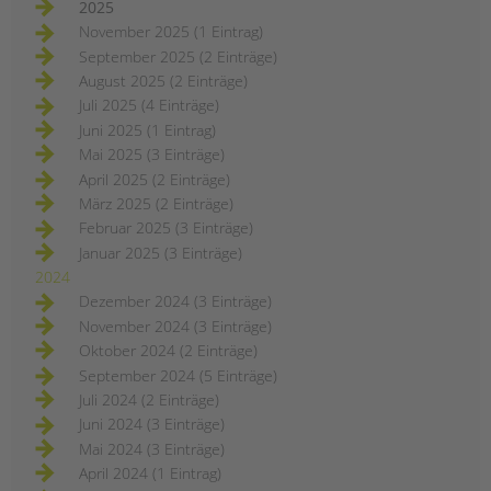
Jugendhilfe und
2025
Familienförderung im
November 2025 (1 Eintrag)
Berliner Bezirk Mitte
September 2025 (2 Einträge)
August 2025 (2 Einträge)
ERSTELLT
16.01.2024
THEMA
Schulsozialarbeit
Juli 2025 (4 Einträge)
VON
Barbara Brecht-Hadraschek
Juni 2025 (1 Eintrag)
Im Bezirk Berlin-Mitte drohen 53
Mai 2025 (3 Einträge)
Kinder- und
April 2025 (2 Einträge)
Jugendfreizeiteinrichtungen, 28
März 2025 (2 Einträge)
Einrichtungen der schul- und
Februar 2025 (3 Einträge)
berufsbezogenen Jugendsozialarbeit
Januar 2025 (3 Einträge)
und 14 Familienzentren das Aus und
2024
die Abwanderung von
Dezember 2024 (3 Einträge)
hochqualifizierten und erfahrenen
November 2024 (3 Einträge)
Fachkräften aus fast 100
Oktober 2024 (2 Einträge)
Einrichtungen! Lesen Sie den ganzen
September 2024 (5 Einträge)
offenen (Protest-) Brief.
Juli 2024 (2 Einträge)
drohende
weiterlesen
Juni 2024 (3 Einträge)
schließungen
von
Mai 2024 (3 Einträge)
einrichtungen
April 2024 (1 Eintrag)
in
der