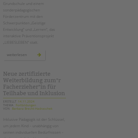
Grundschule und einem
sonderpädagogischen
Förderzentrum mit den
Schwerpunkten „Geistige
Entwicklung“ und „Lernen“, das
interaktive Präventionsprojekt
„LIEBESLEBEN“ statt.
pestalozzi-
weiterlesen
schule:
drei
tage
für
sexuelle
Neue zertifizierte
gesundheit
Weiterbildung zum*r
und
aufklärung
Facherzieher*in für
Teilhabe und Inklusion
ERSTELLT
14.11.2024
THEMA
Fortbildungen
VON
Barbara Brecht-Hadraschek
Inklusive Pädagogik ist der Schlüssel,
um jedem Kind – unabhängig von
seinen individuellen Bedürfnissen –