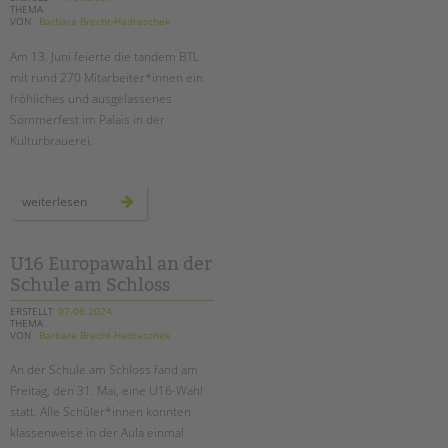
THEMA
VON
Barbara Brecht-Hadraschek
Am 13. Juni feierte die tandem BTL
mit rund 270 Mitarbeiter*innen ein
fröhliches und ausgelassenes
Sommerfest im Palais in der
Kulturbrauerei.
unser
weiterlesen
sommerfest
2024
U16 Europawahl an der
Schule am Schloss
ERSTELLT
07.06.2024
THEMA
VON
Barbara Brecht-Hadraschek
An der Schule am Schloss fand am
Freitag, den 31. Mai, eine U16-Wahl
statt. Alle Schüler*innen konnten
klassenweise in der Aula einmal