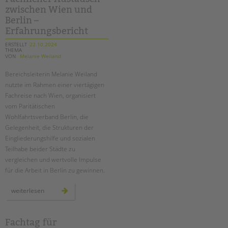
kita
zwischen Wien und
tietzenweg
in
Berlin –
steglitz-
zehlendorf
Erfahrungsbericht
ERSTELLT
22.10.2024
THEMA
VON
Melanie Weiland
Bereichsleiterin Melanie Weiland
nutzte im Rahmen einer viertägigen
Fachreise nach Wien, organisiert
vom Paritätischen
Wohlfahrtsverband Berlin, die
Gelegenheit, die Strukturen der
Eingliederungshilfe und sozialen
Teilhabe beider Städte zu
vergleichen und wertvolle Impulse
für die Arbeit in Berlin zu gewinnen.
fachlicher
weiterlesen
austausch
zwischen
wien
und
berlin
Fachtag für
–