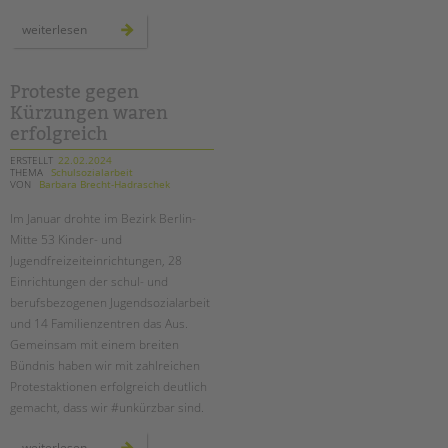
neue
weiterlesen
weiterbildung
zur
schulischen
inklusionsassistent*in
Proteste gegen
Kürzungen waren
erfolgreich
ERSTELLT
22.02.2024
THEMA
Schulsozialarbeit
VON
Barbara Brecht-Hadraschek
Im Januar drohte im Bezirk Berlin-
Mitte 53 Kinder- und
Jugendfreizeiteinrichtungen, 28
Einrichtungen der schul- und
berufsbezogenen Jugendsozialarbeit
und 14 Familienzentren das Aus.
Gemeinsam mit einem breiten
Bündnis haben wir mit zahlreichen
Protestaktionen erfolgreich deutlich
gemacht, dass wir #unkürzbar sind.
proteste
weiterlesen