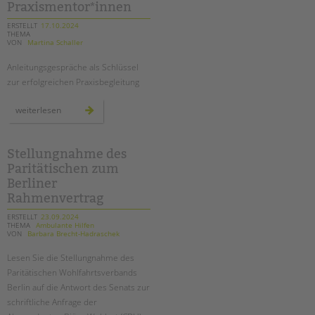
Praxismentor*innen
erfahrungsbericht
ERSTELLT
17.10.2024
THEMA
VON
Martina Schaller
Anleitungsgespräche als Schlüssel
zur erfolgreichen Praxisbegleitung
fachtag
weiterlesen
für
praxismentor*innen
Stellungnahme des
Paritätischen zum
Berliner
Rahmenvertrag
ERSTELLT
23.09.2024
THEMA
Ambulante Hilfen
VON
Barbara Brecht-Hadraschek
Lesen Sie die Stellungnahme des
Paritätischen Wohlfahrtsverbands
Berlin auf die Antwort des Senats zur
schriftliche Anfrage der