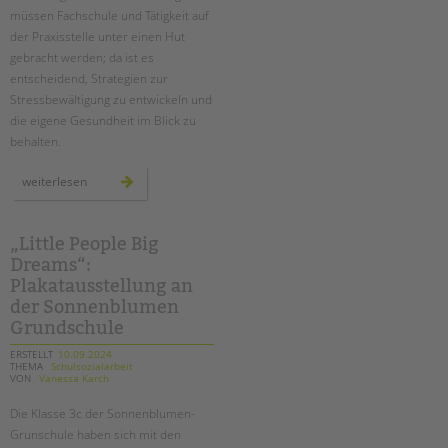
müssen Fachschule und Tätigkeit auf
der Praxisstelle unter einen Hut
gebracht werden; da ist es
entscheidend, Strategien zur
Stressbewältigung zu entwickeln und
die eigene Gesundheit im Blick zu
behalten.
fachtag
weiterlesen
für
erzieher*innen
in
ausbildung
„Little People Big
Dreams“:
Plakatausstellung an
der Sonnenblumen
Grundschule
ERSTELLT
10.09.2024
THEMA
Schulsozialarbeit
VON
Vanessa Karch
Die Klasse 3c der Sonnenblumen-
Grunschule haben sich mit den