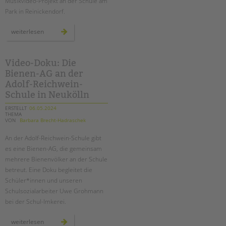
Musikvideo-Projekt an der Schule am
Park in Reinickendorf.
musikvideoprojekt
weiterlesen
„unser
song“
an
der
schule
Video-Doku: Die
am
Bienen-AG an der
park
Adolf-Reichwein-
Schule in Neukölln
ERSTELLT
06.05.2024
THEMA
VON
Barbara Brecht-Hadraschek
An der Adolf-Reichwein-Schule gibt
es eine Bienen-AG, die gemeinsam
mehrere Bienenvölker an der Schule
betreut. Eine Doku begleitet die
Schüler*innen und unseren
Schulsozialarbeiter Uwe Grohmann
bei der Schul-Imkerei.
video-
weiterlesen