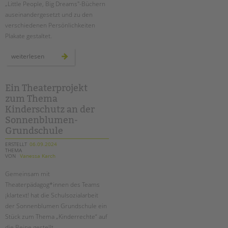
„Little People, Big Dreams"-Büchern
auseinandergesetzt und zu den
verschiedenen Persönlichkeiten
Plakate gestaltet.
„little
weiterlesen
people
big
dreams“:
plakatausstellung
an
Ein Theaterprojekt
der
zum Thema
sonnenblumen
grundschule
Kinderschutz an der
Sonnenblumen-
Grundschule
ERSTELLT
06.09.2024
THEMA
VON
Vanessa Karch
Gemeinsam mit
Theaterpädagog*innen des Teams
¡klartext! hat die Schulsozialarbeit
der Sonnenblumen Grundschule ein
Stück zum Thema „Kinderrechte“ auf
die Beine gestellt.