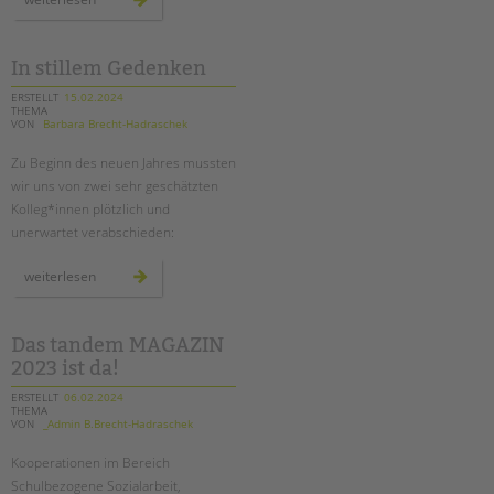
gegen
kürzungen
waren
erfolgreich
In stillem Gedenken
ERSTELLT
15.02.2024
THEMA
VON
Barbara Brecht-Hadraschek
Zu Beginn des neuen Jahres mussten
wir uns von zwei sehr geschätzten
Kolleg*innen plötzlich und
unerwartet verabschieden:
in
weiterlesen
stillem
gedenken
Das tandem MAGAZIN
2023 ist da!
ERSTELLT
06.02.2024
THEMA
VON
_Admin B.Brecht-Hadraschek
Kooperationen im Bereich
Schulbezogene Sozialarbeit,