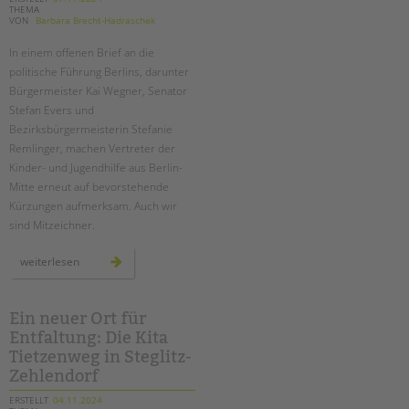
THEMA
VON
Barbara Brecht-Hadraschek
In einem offenen Brief an die
politische Führung Berlins, darunter
Bürgermeister Kai Wegner, Senator
Stefan Evers und
Bezirksbürgermeisterin Stefanie
Remlinger, machen Vertreter der
Kinder- und Jugendhilfe aus Berlin-
Mitte erneut auf bevorstehende
Kürzungen aufmerksam. Auch wir
sind Mitzeichner.
erneut
weiterlesen
drohende
kürzungen
in
der
kinder-
Ein neuer Ort für
und
Entfaltung: Die Kita
jugendhilfe
–
Tietzenweg in Steglitz-
ein
offener
Zehlendorf
brief
ERSTELLT
04.11.2024