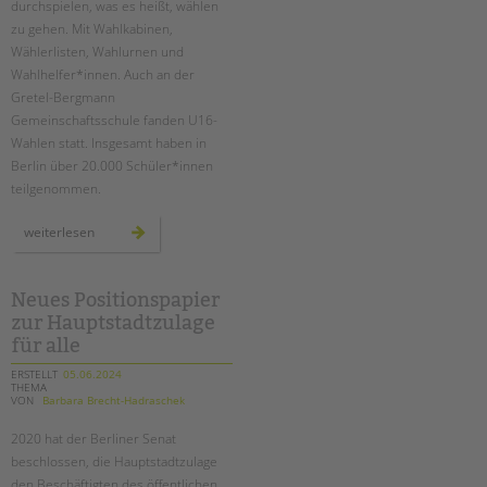
durchspielen, was es heißt, wählen
zu gehen. Mit Wahlkabinen,
Wählerlisten, Wahlurnen und
Wahlhelfer*innen. Auch an der
Gretel-Bergmann
Gemeinschaftsschule fanden U16-
Wahlen statt. Insgesamt haben in
Berlin über 20.000 Schüler*innen
teilgenommen.
u16
weiterlesen
europawahl
an
der
schule
am
Neues Positionspapier
schloss
zur Hauptstadtzulage
für alle
ERSTELLT
05.06.2024
THEMA
VON
Barbara Brecht-Hadraschek
2020 hat der Berliner Senat
beschlossen, die Hauptstadtzulage
den Beschäftigten des öffentlichen