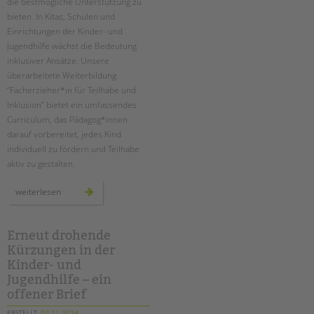
die bestmögliche Unterstützung zu
bieten. In Kitas, Schulen und
Einrichtungen der Kinder- und
Jugendhilfe wächst die Bedeutung
inklusiver Ansätze. Unsere
überarbeitete Weiterbildung
“Facherzieher*in für Teilhabe und
Inklusion” bietet ein umfassendes
Curriculum, das Pädagog*innen
darauf vorbereitet, jedes Kind
individuell zu fördern und Teilhabe
aktiv zu gestalten.
neue
weiterlesen
zertifizierte
weiterbildung
zum*r
facherzieher*in
für
Erneut drohende
teilhabe
Kürzungen in der
und
inklusion
Kinder- und
Jugendhilfe – ein
offener Brief
ERSTELLT
07.11.2024