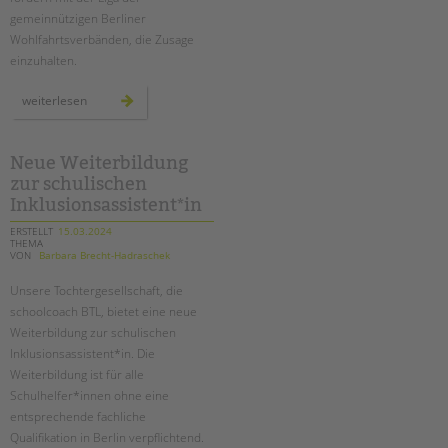
gemeinnützigen Berliner
Wohlfahrtsverbänden, die Zusage
einzuhalten.
hauptstadtzulage
weiterlesen
für
alle!
Neue Weiterbildung
zur schulischen
Inklusionsassistent*in
ERSTELLT
15.03.2024
THEMA
VON
Barbara Brecht-Hadraschek
Unsere Tochtergesellschaft, die
schoolcoach BTL, bietet eine neue
Weiterbildung zur schulischen
Inklusionsassistent*in. Die
Weiterbildung ist für alle
Schulhelfer*innen ohne eine
entsprechende fachliche
Qualifikation in Berlin verpflichtend.