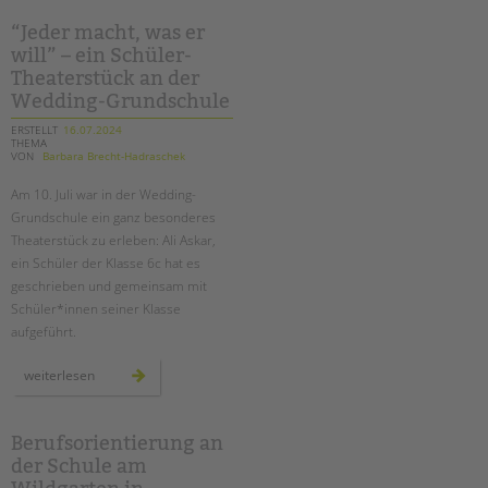
garten-
ag
für
“Jeder macht, was er
mehr
will” – ein Schüler-
grün
auf
Theaterstück an der
dem
schulhof
Wedding-Grundschule
ERSTELLT
16.07.2024
THEMA
VON
Barbara Brecht-Hadraschek
Am 10. Juli war in der Wedding-
Grundschule ein ganz besonderes
Theaterstück zu erleben: Ali Askar,
ein Schüler der Klasse 6c hat es
geschrieben und gemeinsam mit
Schüler*innen seiner Klasse
aufgeführt.
“jeder
weiterlesen
macht,
was
er
will”
–
Berufsorientierung an
ein
der Schule am
schüler-
theaterstück