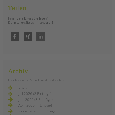
Am 15. Januar wurde gemeinsam ein
Teilen
an Berliner Schulen einzigartiger
Planetenpfad eröffnet. ­Vor Ort waren
Ihnen gefällt, was Sie lesen?
Dann teilen Sie es mit anderen!
unsere Schulsozialarbeiter*innen
der Schulstation Oase als
Initiator*innen des Projektes, die
Facebook
Xing
LinkedIn
Schüler*innen der Klasse 4b, die
Schulleiterin Elisabeth Wedeu,
Elternvertreter*innen, Lehrer*innen
sowie leitende Vertreter*innen aus
dem Bezirksamt.
Archiv
einweihung
weiterlesen
Hier finden Sie Artikel aus den Monaten
des
planetenpfades
2026
an
der
Juli 2026 (2 Einträge)
ludwig-
Drohende
cauer-
Juni 2026 (3 Einträge)
Schließungen von
grundschule
April 2026 (1 Eintrag)
Einrichtungen in der
Januar 2026 (1 Eintrag)
Kinder- und