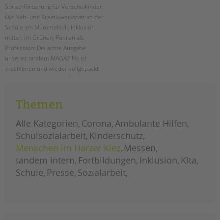
Sprachförderung für Vorschulkinder,
Die Näh- und Kreativwerkstatt an der
Schule am Mummelsoll, Inklusion
mitten im Grünen, Führen als
Profession: Die achte Ausgabe
unseres tandem MAGAZINs ist
erschienen und wieder vollgepackt
mit vielen spannenden Themen aus
unseren Projekten und
Einrichtungen. Als PDF schon hier
Themen
zum kostenlosen Download!
Alle Kategorien
Corona
Ambulante Hilfen
das
weiterlesen
Schulsozialarbeit
Kinderschutz
tandem
magazin
Menschen im Harzer Kiez
Messen
2023
ist
da!
tandem intern
Fortbildungen
Inklusion
Kita
Einweihung des
Planetenpfades an der
Schule
Presse
Sozialarbeit
Ludwig-Cauer-
Grundschule
ERSTELLT
18.01.2024
THEMA
Schulsozialarbeit
VON
Barbara Brecht-Hadraschek