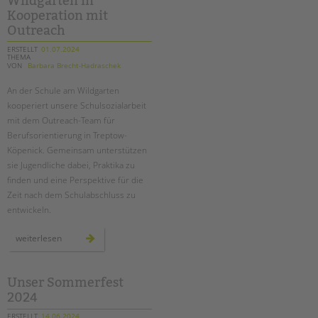
Wildgarten in
an
der
Kooperation mit
wedding-
grundschule
Outreach
ERSTELLT
01.07.2024
THEMA
VON
Barbara Brecht-Hadraschek
An der Schule am Wildgarten
kooperiert unsere Schulsozialarbeit
mit dem Outreach-Team für
Berufsorientierung in Treptow-
Köpenick. Gemeinsam unterstützen
sie Jugendliche dabei, Praktika zu
finden und eine Perspektive für die
Zeit nach dem Schulabschluss zu
entwickeln.
berufsorientierung
weiterlesen
an
der
schule
am
wildgarten
Unser Sommerfest
in
2024
kooperation
mit
outreach
ERSTELLT
14.06.2024