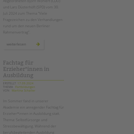
Abgeordneten Björn Wohlert (CDU)
und Lars Düsterhöft (SPD) vom 30.
Juli 2024 zum Thema "Viele
Fragezeichen zu den Verhandlungen
rund um den neuen Berliner
Rahmenvertrag".
stellungnahme
weiterlesen
des
paritätischen
zum
berliner
rahmenvertrag
Fachtag für
Erzieher*innen in
Ausbildung
ERSTELLT
17.09.2024
THEMA
Fortbildungen
VON
Martina Schaller
Im Sommer fand in unserer
Akademie ein anregender Fachtag für
Erzieher*innen in Ausbildung
statt.
Thema: Selbstfürsorge und
Stressbewältigung. Während der
berufsbegleitenden Ausbildung