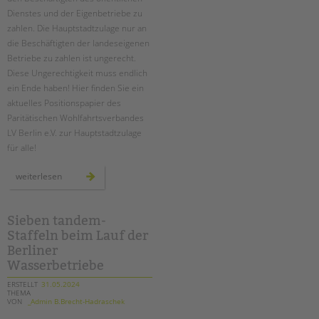
Dienstes und der Eigenbetriebe zu
zahlen. Die Hauptstadtzulage nur an
die Beschäftigten der landeseigenen
Betriebe zu zahlen ist ungerecht.
Diese Ungerechtigkeit muss endlich
ein Ende haben! Hier finden Sie ein
aktuelles Positionspapier des
Paritätischen Wohlfahrtsverbandes
LV Berlin e.V. zur Hauptstadtzulage
für alle!
neues
weiterlesen
positionspapier
zur
hauptstadtzulage
für
alle
Sieben tandem-
Staffeln beim Lauf der
Berliner
Wasserbetriebe
ERSTELLT
31.05.2024
THEMA
VON
_Admin B.Brecht-Hadraschek