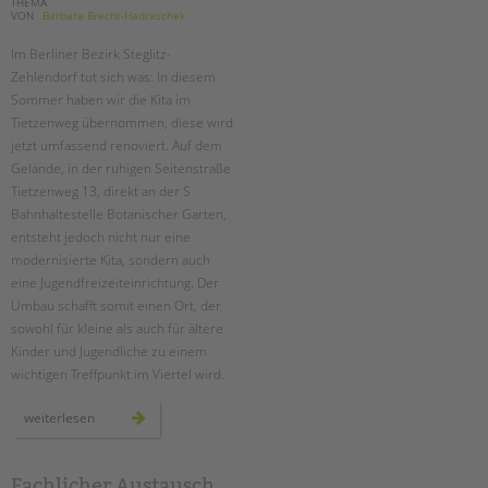
THEMA
VON
Barbara Brecht-Hadraschek
Im Berliner Bezirk Steglitz-
Zehlendorf tut sich was: In diesem
Sommer haben wir die Kita im
Tietzenweg übernommen, diese wird
jetzt umfassend renoviert. Auf dem
Gelände, in der ruhigen Seitenstraße
Tietzenweg 13, direkt an der S
Bahnhaltestelle Botanischer Garten,
entsteht jedoch nicht nur eine
modernisierte Kita, sondern auch
eine Jugendfreizeiteinrichtung. Der
Umbau schafft somit einen Ort, der
sowohl für kleine als auch für ältere
Kinder und Jugendliche zu einem
wichtigen Treffpunkt im Viertel wird.
ein
weiterlesen
neuer
ort
für
entfaltung:
die
Fachlicher Austausch