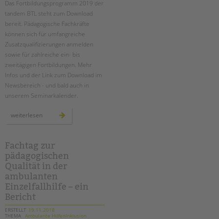
Das Fortbildungsprogramm 2019 der
Suchen
tandem BTL steht zum Download
EINGLIEDERUNGSHILFE
bereit. Pädagogische Fachkräfte
können sich für umfangreiche
BETREUTES WOHNEN
Zusatzqualifizierungen anmelden
sowie für zahlreiche ein- bis
TANDEM BTL AKADEMIE
zweitägigen Fortbildungen. Mehr
Infos und der Link zum Download im
Zertfikatskurse
Newsbereich - und bald auch in
Seminarkalender
unserem Seminarkalender.
Seminarräume
fort-
weiterlesen
und
STADTTEILARBEIT
weiterbildungen
2019
-
programm
Fachtag zur
PROFIL | LEITBILD
erschienen
pädagogischen
Bereiche im Überblick
Qualität in der
Kinder- und Jugendschutz
ambulanten
Unsere Videos
Einzelfallhilfe – ein
Bericht
Gesellschafter VdK
schoolcoach BTL
ERSTELLT
19.11.2018
THEMA
Ambulante HilfenInklusion