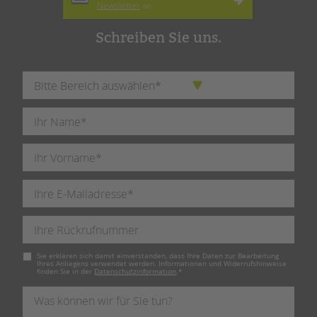
Newsletter
an.
Schreiben Sie uns.
Pflichtfeld
Sie erklären sich damit einverstanden, dass Ihre Daten zur Bearbeitung
Ihres Anliegens verwendet werden. Informationen und Widerrufshinweise
finden Sie in der
Datenschutzinformation
.
*