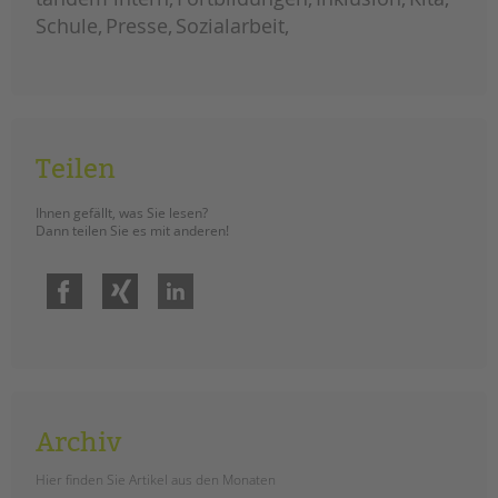
balanceakt
Schule
Presse
Sozialarbeit
Teilen
Ihnen gefällt, was Sie lesen?
Dann teilen Sie es mit anderen!
Facebook
Xing
LinkedIn
Archiv
Hier finden Sie Artikel aus den Monaten