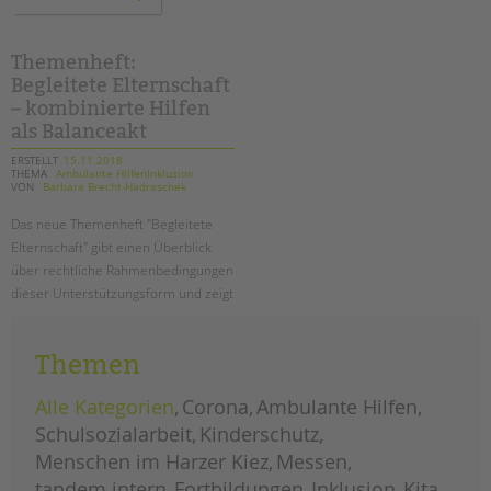
zur
pädagogischen
qualität
in
der
Themenheft:
ambulanten
Begleitete Elternschaft
einzelfallhilfe
–
– kombinierte Hilfen
ein
bericht
als Balanceakt
ERSTELLT
15.11.2018
THEMA
Ambulante HilfenInklusion
VON
Barbara Brecht-Hadraschek
Das neue Themenheft "Begleitete
Elternschaft" gibt einen Überblick
über rechtliche Rahmenbedingungen
dieser Unterstützungsform und zeigt
an vielen Beispielen, wie Begleitete
Elternschaft in der Praxis
Themen
funktionieren kann.
Alle Kategorien
Corona
Ambulante Hilfen
themenheft:
weiterlesen
begleitete
Schulsozialarbeit
Kinderschutz
elternschaft
–
Menschen im Harzer Kiez
kombinierte
Messen
hilfen
als
tandem intern
Fortbildungen
Inklusion
Kita