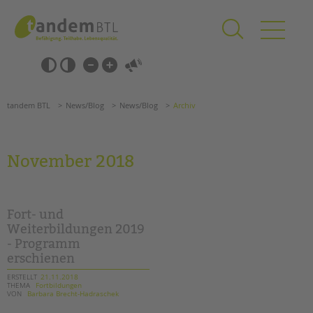
Zum
Navigation
Inhalt
überspringen
springen
Navigation
Barrierefrei-
überspringen
Einstellungen
überspringen
ANGEBOTE
tandem BTL
News/Blog
News/Blog
Archiv
KITA & FRÜHE HILFEN
SCHULE & GANZTAG
November 2018
Grundschulen
Oberschulen
Förderzentren
Fort- und
Kollegs
Weiterbildungen 2019
- Programm
EFöB
erschienen
Schulbezogene Sozialarbeit
Tagesgruppen
ERSTELLT
21.11.2018
THEMA
Fortbildungen
VON
Barbara Brecht-Hadraschek
HILFEN ZUR ERZIEHUNG