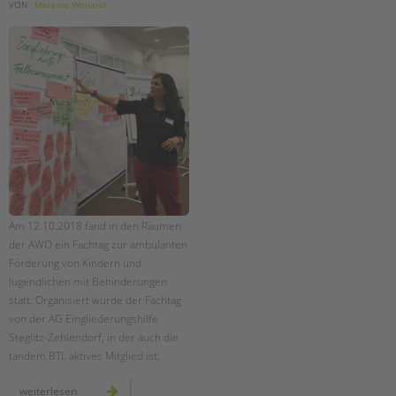
tandem international
VON
Melanie Weiland
KARRIERE
Stellenangebote
tandem als Arbeitgeberin
NEWS/BLOG
unkuerzbar
Briefe an Kai
PRESSE
Am 12.10.2018 fand in den Räumen
der AWO ein Fachtag zur ambulanten
Magazin
Förderung von Kindern und
KONTAKT
Jugendlichen mit Behinderungen
statt. Organisiert wurde der Fachtag
Impressum
von der AG Eingliederungshilfe
Datenschutz
Steglitz-Zehlendorf, in der auch die
Hinweisgebersystem
tandem BTL aktives Mitglied ist.
Intranet
fachtag
weiterlesen