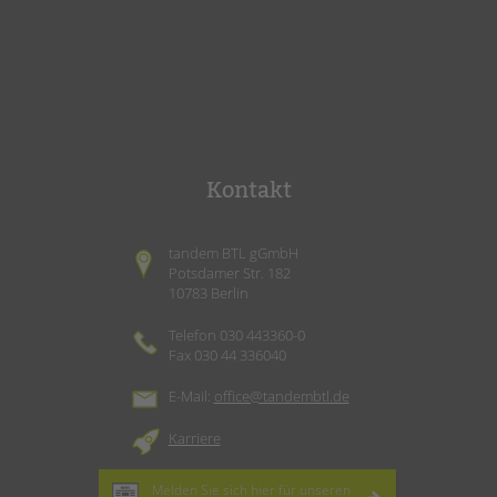
Kontakt
tandem BTL gGmbH
Potsdamer Str. 182
10783 Berlin
Telefon 030 443360-0
Fax 030 44 336040
E-Mail:
office@tandembtl.de
Karriere
Melden Sie sich hier für unseren