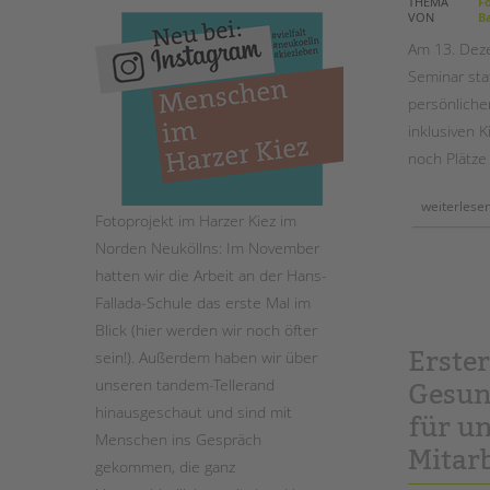
THEMA
Fo
VON
Ba
STADTTEILARBEIT
Am 13. Deze
Seminar sta
persönlich
inklusiven K
noch Plätze 
weiterlese
Fotoprojekt im Harzer Kiez im
Norden Neuköllns: Im November
hatten wir die Arbeit an der Hans-
Fallada-Schule das erste Mal im
Blick (hier werden wir noch öfter
Erster
sein!). Außerdem haben wir über
unseren tandem-Tellerand
Gesun
hinausgeschaut und sind mit
für u
Menschen ins Gespräch
Mitar
gekommen, die ganz