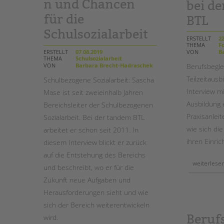
n und Chancen
bei d
für die
BTL
Schulsozialarbeit
ERSTELLT
22
THEMA
Fo
VON
Ba
ERSTELLT
07.08.2019
THEMA
Schulsozialarbeit
VON
Barbara Brecht-Hadraschek
Berufsbegle
Teilzeitaus
Schulbezogene Sozialarbeit: Sascha
Interview m
Mase ist seit zweieinhalb Jahren
Ausbildung e
Bereichsleiter der Schulbezogenen
Praxisanleit
Sozialarbeit. Bei der tandem BTL
wie sich die
arbeitet er schon seit 2011. In
ihren Einric
diesem Interview blickt er zurück
auf die Entstehung des Bereichs
weiterlese
und beschreibt, wo er für die
Zukunft neue Aufgaben und
Herausforderungen sieht und wie
sich der Bereich weiterentwickeln
Beruf
wird.