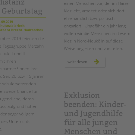
distanz
einen Menschen vor, der im Harzer
n Geburtstag
Kiez lebt, arbeitet oder sich dort
ehrenamtlich bzw. politisch
.09.2019
engagiert. Ungefähr ein Jahr lang
hulsozialarbeit
rbara Brecht-Hadraschek
wollen wir die Menschen in diesem
mber 2019 feierten die
Kiez in Nord-Neukölln auf diese
te Tagesgruppe Marzahn
Weise begleiten und vorstellen.
chule I und II
it ihren
menschen
weiterlesen
im
spartner*innen ihre
harzer
kiez:
. Seit 20 bzw. 15 Jahren
fotoprojekt
gestartet!
e schulersetzenden
ne zweite Chance für
Exklusion
Jugendliche, deren
beenden: Kinder‐
uss aufgrund hoher
und Jugendhilfe
oder sogar völligem
für alle jungen
 des Unterrichts
t.
Menschen und