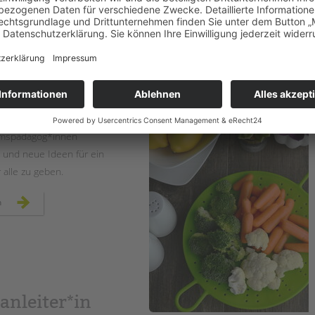
Schule am Schloss
onders spannend sind
vermittelnde
ERSTELLT
09.08.2019
THEMA
Schulsozialarbeit
ng brauchen. Begleitet
VON
Barbara Brecht-Hadraschek
 Einzelfallhelfer*innen
stet mit Klemmbrett,
und Stift machten sich
Besucher*innen auf, um
mspädagog*innen
und neue Ideen für ein
alle zu geben.
ambulante
n
hilfen:
deutsches
technikmuseum
inklusiv
anleiter*in