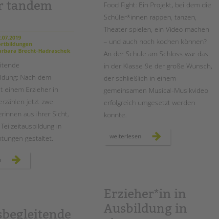
er tandem
Food Fight: Ein Projekt, bei dem die
Schüler*innen rappen, tanzen,
Theater spielen, ein Video machen
.07.2019
– und auch noch kochen können?
rtbildungen
rbara Brecht-Hadraschek
An der Schule am Schloss war das
itende
in der Klasse 9e der große Wunsch,
bildung: Nach dem
der schließlich in einem
it einem Erzieher in
gemeinsamen Musical-Musikvideo
rzählen jetzt zwei
erfolgreich umgesetzt werden
erinnen aus ihrer Sicht,
konnte.
 Teilzeitausbildung in
„food
weiterlesen
htungen gestaltet.
fight“
–
ein
praxisanleiter*in
musikvideo
n
bei
der
der
klasse
tandem
9e
btl
an
der
Erzieher*in in
schule
am
Ausbildung in
schloss
sbegleitende