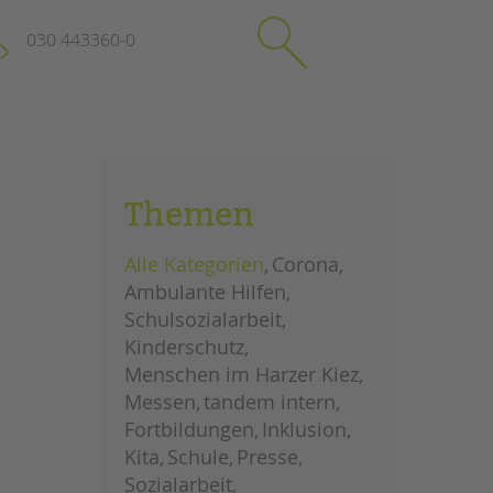
030 443360-0
schließen
KONTAKT
Themen
Suchen
e
Impressum
Alle Kategorien
Corona
itgeberin
Datenschutz
Ambulante Hilfen
Hinweisgebersystem
Schulsozialarbeit
Intranet
Kinderschutz
Menschen im Harzer Kiez
Messen
tandem intern
Fortbildungen
Inklusion
Kita
Schule
Presse
Sozialarbeit