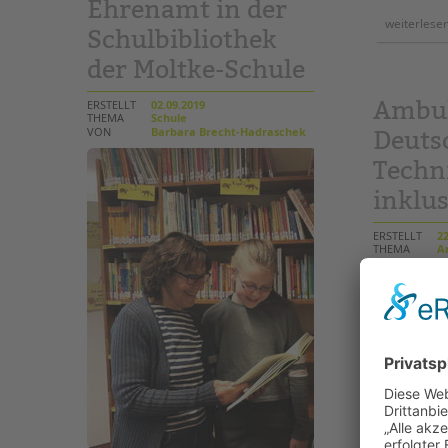
Ehrenamt in der
weiterlese
Schulbibliothek
der Moltke-Schule
Ambul
ERSTELLT
02.09.2019
THEMA
Schule
VON
Barbara Brecht-Hadraschek
Deuts
Tech
inklus
ERSTELLT
22
THEMA
Am
VON
Ba
Deutsches 
Zwölf Kinde
Behinderun
Technikmus
worden, da
und mit neu
herauszufin