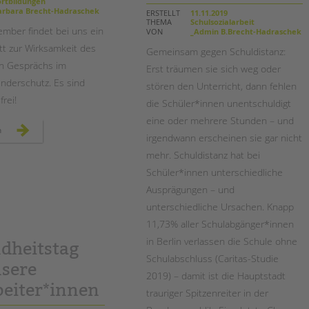
Magazin
rtbildungen
rbara Brecht-Hadraschek
ERSTELLT
11.11.2019
THEMA
Schulsozialarbeit
mber findet bei uns ein
VON
_Admin B.Brecht-Hadraschek
tt zur Wirksamkeit des
Gemeinsam gegen Schuldistanz:
en Gesprächs im
Erst träumen sie sich weg oder
inderschutz. Es sind
stören den Unterricht, dann fehlen
frei!
die Schüler*innen unentschuldigt
eine oder mehrere Stunden – und
seminar
n
irgendwann erscheinen sie gar nicht
zur
gesprächsführung
im
mehr. Schuldistanz hat bei
inklusiven
kinderschutz
Schüler*innen unterschiedliche
Ausprägungen – und
unterschiedliche Ursachen. Knapp
11,73% aller Schulabgänger*innen
in Berlin verlassen die Schule ohne
dheitstag
Schulabschluss (Caritas-Studie
nsere
2019) – damit ist die Hauptstadt
beiter*innen
trauriger Spitzenreiter in der