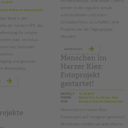
Bundesrepublik. Eine letzte Chance,
.11.2019
wieder in die reguläre Schule
dmin B.Brecht-Hadraschek
zurückzufinden und einen
ber fand in der
Schulabschluss zu schaffen, sind
elle der tandem BTL der
Projekte wie die Tagesgruppe
dheitstag für unsere
Marzahn.
*innen statt. Im Fokus
emen wie Gesunder
20
weiterlesen
jahre
vention,
tagesgruppe
Menschen im
marzahn:
ltigung und gesunde
gemeinsam
Harzer Kiez:
gegen
m Arbeitsplatz.
schuldistanz
Fotoprojekt
erster
n
gestartet!
gesundheitstag
für
unsere
ERSTELLT
14.10.2019
mitarbeiter*innen
THEMA
Menschen im Harzer Kiez
VON
Barbara Brecht-Hadraschek
Menschen im Harzer Kiez:
rojekte
Fotoprojekt auf Instagram gestartet!
Ab Oktober stellen wir jede Woche