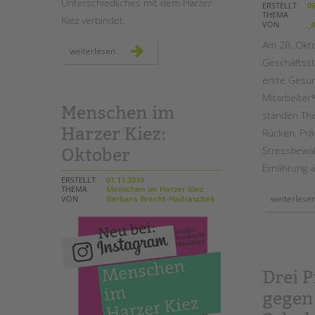
Unterschiedliches mit dem Harzer
ERSTELLT
06
THEMA
Kiez verbindet.
VON
_A
Am 28. Okto
menschen
weiterlesen
im
Geschäftsst
harzer
kiez:
erste Gesun
november
Mitarbeiter
Menschen im
standen Th
Harzer Kiez:
Rücken, Prä
Stressbewä
Oktober
Ernährung a
ERSTELLT
01.11.2019
THEMA
Menschen im Harzer Kiez
weiterlese
VON
Barbara Brecht-Hadraschek
Drei P
gegen