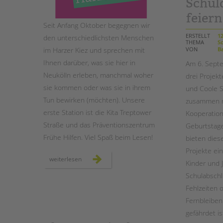
Schul
feier
Seit Anfang Oktober begegnen wir
ERSTELLT
12
den unterschiedlichsten Menschen
THEMA
Sc
VON
Ba
im Harzer Kiez und sprechen mit
Ihnen darüber, was sie hier in
Am 6. Septe
Neukölln erleben, manchmal woher
drei Projek
sie kommen oder was sie in ihrem
und Coole S
Tun bewirken (möchten). Unsere
zusammen m
erste Station ist die Kita Treptower
Kooperation
Straße und das Präventionszentrum
Geburtstage
Frühe Hilfen. Viel Spaß beim Lesen!
bieten dies
Projekte ei
menschen
weiterlesen
Kinder und 
im
harzer
Schulabschl
kiez:
oktober
Fehlzeiten 
Fernbleiben
gefährdet is