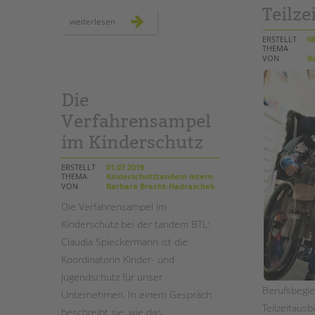
Teilze
herausforderungen
weiterlesen
und
chancen
ERSTELLT
08
für
THEMA
die
VON
Ba
schulsozialarbeit
Die
Verfahrensampel
im Kinderschutz
ERSTELLT
01.07.2019
THEMA
Kinderschutztandem intern
VON
Barbara Brecht-Hadraschek
Die Verfahrensampel im
Kinderschutz bei der tandem BTL:
Claudia Spieckermann ist die
Koordinatorin Kinder- und
Jugendschutz für unser
Berufsbegle
Unternehmen. In einem Gespräch
Teilzeitaus
beschreibt sie, wie das