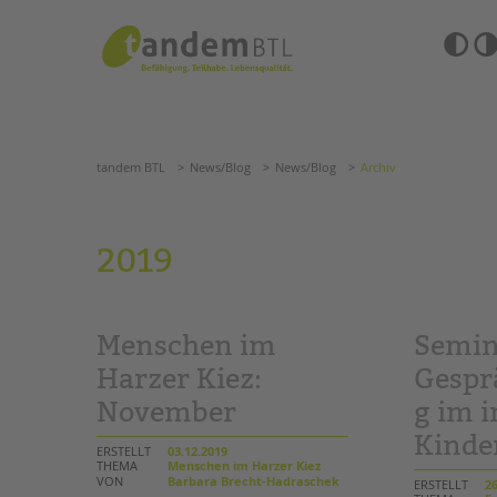
Zum
Navigation
Inhalt
überspringen
springen
Barrierefre
Einstellun
tandem BTL
News/Blog
News/Blog
Archiv
übersprin
Navigation
überspringen
SUCHE
tandem BTL
News/Blog
News/Blog
Archiv
ANGEBOTE
2019
KITA & FRÜHE HILFEN
HILFEN ZUR ERZIE
SCHULE & GANZTAG
EINGLIEDERUNGSHI
Menschen im
Semin
Grundschulen
BETREUTES WOHNE
Oberschulen
Harzer Kiez:
Gespr
Förderzentren
November
g im 
TANDEM BTL AKADE
Kollegs
Kinde
EFöB
Zertfikatskurse
ERSTELLT
03.12.2019
Schulbezogene Sozialarbeit
THEMA
Menschen im Harzer Kiez
Seminarkalender
VON
Barbara Brecht-Hadraschek
ERSTELLT
26
Tagesgruppen
Seminarräume