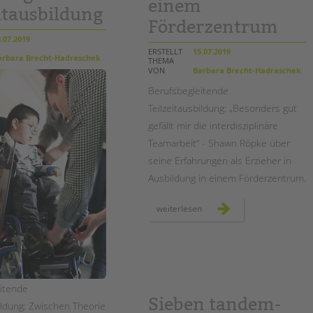
einem
itausbildung
Förderzentrum
.07.2019
ERSTELLT
15.07.2019
rbara Brecht-Hadraschek
THEMA
VON
Barbara Brecht-Hadraschek
Berufsbegleitende
Teilzeitausbildung: „Besonders gut
gefällt mir die interdisziplinäre
Teamarbeit“ - Shawn Röpke über
seine Erfahrungen als Erzieher in
Ausbildung in einem Förderzentrum.
erzieher*in
weiterlesen
in
ausbildung
in
einem
förderzentrum
itende
Sieben tandem-
bildung: Zwischen Theorie