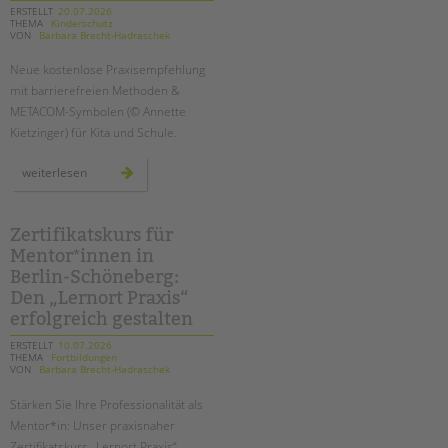
ERSTELLT
20.07.2026
THEMA
Kinderschutz
EINGLIEDERUNGSHILFE
VON
Barbara Brecht-Hadraschek
Suchen
Neue kostenlose Praxisempfehlung
BETREUTES WOHNEN
mit barrierefreien Methoden &
METACOM-Symbolen (© Annette
TANDEM BTL AKADEMIE
Kietzinger) für Kita und Schule.
Zertfikatskurse
inklusiver
weiterlesen
kinderschutz:
Seminarkalender
wie
sie
Seminarräume
junge
menschen
Zertifikatskurs für
mit
STADTTEILARBEIT
Mentor*innen in
beeinträchtigung
aktiv
Berlin-Schöneberg:
am
einrichtungsschutzkonzept
Den „Lernort Praxis“
PROFIL | LEITBILD
beteiligen
erfolgreich gestalten
Bereiche im Überblick
ERSTELLT
10.07.2026
Kinder- und Jugendschutz
THEMA
Fortbildungen
VON
Barbara Brecht-Hadraschek
Unsere Videos
Gesellschafter VdK
Stärken Sie Ihre Professionalität als
Mentor*in: Unser praxisnaher
schoolcoach BTL
Zertifikatskurs „Lernort Praxis“