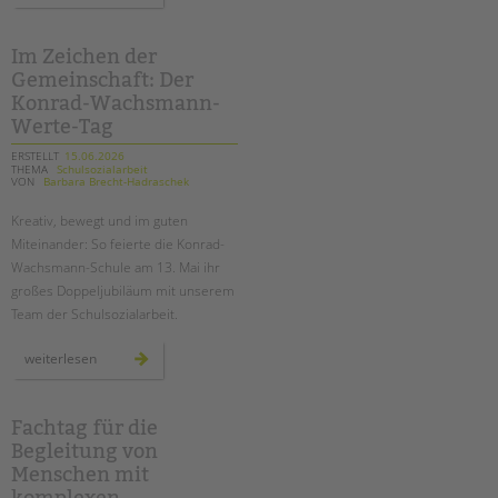
spreeufer:
das
war
unser
Im Zeichen der
tandem
Gemeinschaft: Der
btl
sommerfest
Konrad-Wachsmann-
2026!
Werte-Tag
ERSTELLT
15.06.2026
THEMA
Schulsozialarbeit
VON
Barbara Brecht-Hadraschek
Kreativ, bewegt und
im guten
Miteinander
: So feierte die Konrad-
Wachsmann-Schule am 13. Mai ihr
großes Doppeljubiläum mit unserem
Team der Schulsozialarbeit.
im
weiterlesen
zeichen
der
gemeinschaft:
der
konrad-
Fachtag für die
wachsmann-
Begleitung von
werte-
tag
Menschen mit