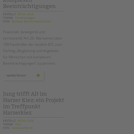
komplexen
Beeinträchtigungen
ERSTELLT
09.06.2026
THEMA
Fortbildungen
VON
Barbara Brecht-Hadraschek
Praxisnah, bewegend und
vernetzend: Am 26. Mai kamen über
100 Fachkräfte der tandem BTL zum
Fachtag „Begleitung und Angebote
für Menschen mit komplexen
Beeinträchtigungen“ zusammen.
fachtag
weiterlesen
für
die
begleitung
von
menschen
Jung trifft Alt im
mit
Harzer Kiez: ein Projekt
komplexen
beeinträchtigungen
im Treffpunkt
Harzerkiez
ERSTELLT
30.04.2026
THEMA
Kita
VON
Vanessa Karch