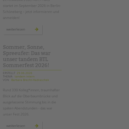
tandem international
startet im September 2026 in Berlin-
KARRIERE
Schöneberg – jetzt informieren und
anmelden!
Stellenangebote
tandem als Arbeitgeberin
zertifikatskurs
weiterlesen
für
mentor*innen
NEWS/BLOG
in
berlin-
schöneberg:
Sommer, Sonne,
unkuerzbar
den
Spreeufer: Das war
„lernort
Briefe an Kai
praxis“
unser tandem BTL
erfolgreich
gestalten
Sommerfest 2026!
PRESSE
ERSTELLT
29.06.2026
THEMA
tandem intern
VON
Barbara Brecht-Hadraschek
Magazin
KONTAKT
Rund 330 Kolleg*innen, traumhafter
Blick auf die Oberbaumbrücke und
Impressum
ausgelassene Stimmung bis in die
Datenschutz
späten Abendstunden - das war
Hinweisgebersystem
unser Fest 2026.
Intranet
sommer,
weiterlesen
sonne,