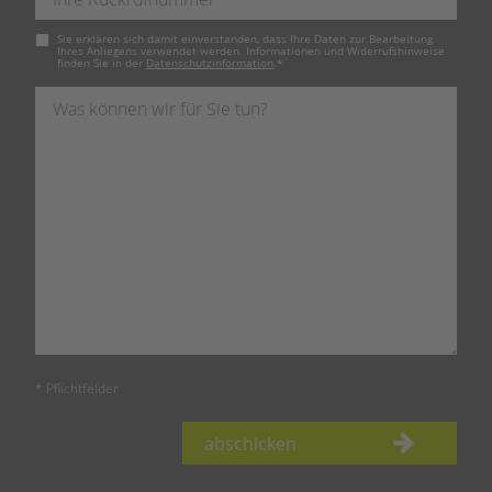
Pflichtfeld
Sie erklären sich damit einverstanden, dass Ihre Daten zur Bearbeitung
Ihres Anliegens verwendet werden. Informationen und Widerrufshinweise
finden Sie in der
Datenschutzinformation
.
*
* Pflichtfelder
abschicken