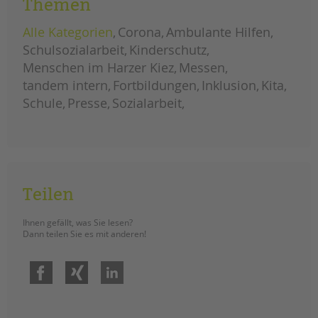
Themen
Die Weiterbildung IseF inklusiv in
unserer tandem BTL Akademie
Alle Kategorien
Corona
Ambulante Hilfen
bereitet pädagogische Fachkräfte
Schulsozialarbeit
Kinderschutz
gezielt auf Fachberatung nach § 8a
SGB VIII vor – inklusiv, praxisnah und
Menschen im Harzer Kiez
Messen
interdisziplinär. Anmeldung ab sofort
tandem intern
Fortbildungen
Inklusion
Kita
möglich.
Schule
Presse
Sozialarbeit
sicher
weiterlesen
handeln
im
kinderschutz:
weiterbildung
isef
inklusiv
Teilen
Ihnen gefällt, was Sie lesen?
Dann teilen Sie es mit anderen!
Facebook
Xing
LinkedIn