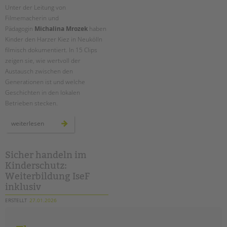
Unter der Leitung von
Filmemacherin und
Pädagogin
Michalina Mrozek
haben
Kinder den Harzer Kiez in Neukölln
filmisch dokumentiert. In 15 Clips
zeigen sie, wie wertvoll der
Austausch zwischen den
Generationen ist und welche
Geschichten in den lokalen
Betrieben stecken.
jung
weiterlesen
trifft
alt
im
harzer
kiez:
Sicher handeln im
ein
Kinderschutz:
projekt
im
Weiterbildung IseF
treffpunkt
harzerkiez
inklusiv
ERSTELLT
27.01.2026
THEMA
Kinderschutz
VON
Barbara Brecht-Hadraschek