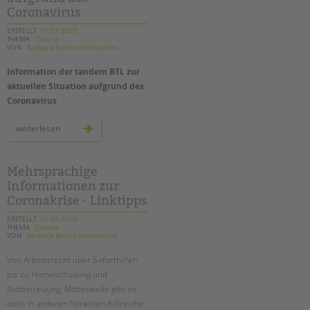
arbeit
tandem international
geht
Coronavirus
weiter!
KARRIERE
ERSTELLT
31.03.2020
THEMA
Corona
VON
Barbara Brecht-Hadraschek
Stellenangebote
tandem als Arbeitgeberin
Information der tandem BTL zur
aktuellen Situation aufgrund des
NEWS/BLOG
Coronavirus
unkuerzbar
information
weiterlesen
Briefe an Kai
der
tandem
btl
zur
aktuellen
PRESSE
Mehrsprachige
situation
Informationen zur
aufgrund
des
Coronakrise - Linktipps
Magazin
coronavirus
KONTAKT
ERSTELLT
31.03.2020
THEMA
Corona
Impressum
VON
Barbara Brecht-Hadraschek
Datenschutz
Von Arbeitsrecht über Soforthilfen
Hinweisgebersystem
bis zu Homeschooling und
Intranet
Notbetreuung: Mittlerweile gibt es
auch in anderen Sprachen hilfreiche