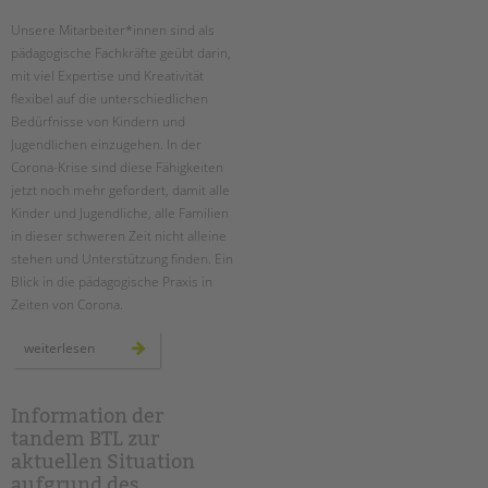
Unsere Mitarbeiter*innen sind als
EINGLIEDERUNGSHILFE
Suchen
pädagogische Fachkräfte geübt darin,
mit viel Expertise und Kreativität
BETREUTES WOHNEN
flexibel auf die unterschiedlichen
Bedürfnisse von Kindern und
TANDEM BTL AKADEMIE
Jugendlichen einzugehen. In der
Corona-Krise sind diese Fähigkeiten
Zertfikatskurse
jetzt noch mehr gefordert, damit alle
Seminarkalender
Kinder und Jugendliche, alle Familien
Seminarräume
in dieser schweren Zeit nicht alleine
stehen und Unterstützung finden. Ein
STADTTEILARBEIT
Blick in die pädagogische Praxis in
Zeiten von Corona.
PROFIL | LEITBILD
ob
weiterlesen
Bereiche im Überblick
in
den
Kinder- und Jugendschutz
familien,
in
Unsere Videos
der
Information der
notbetreuung
tandem BTL zur
Gesellschafter VdK
oder
virtuell:
aktuellen Situation
schoolcoach BTL
die
pädagogische
aufgrund des