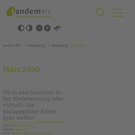
Zum
Navigation
Inhalt
überspringen
springen
Navigation
Barrierefrei-
überspringen
Einstellungen
überspringen
ANGEBOTE
tandem BTL
News/Blog
News/Blog
Archiv
KITA & FRÜHE HILFEN
SCHULE & GANZTAG
März 2020
Grundschulen
Oberschulen
Förderzentren
Ob in den Familien, in
Kollegs
der Notbetreuung oder
virtuell: Die
EFöB
pädagogische Arbeit
Schulbezogene Sozialarbeit
geht weiter!
Tagesgruppen
ERSTELLT
31.03.2020
THEMA
Corona
HILFEN ZUR ERZIEHUNG
VON
Barbara Brecht-Hadraschek