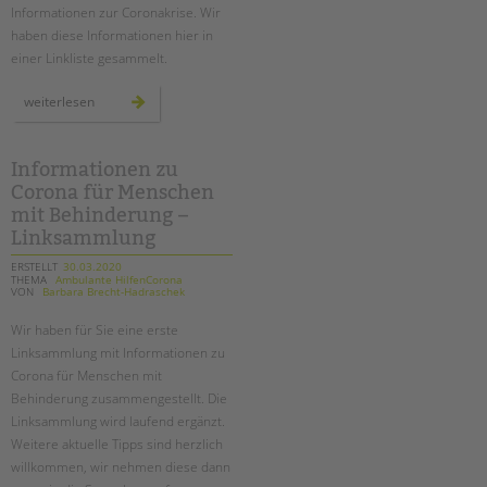
Informationen zur Coronakrise. Wir
haben diese Informationen hier in
einer Linkliste gesammelt.
mehrsprachige
weiterlesen
informationen
zur
coronakrise
-
linktipps
Informationen zu
Corona für Menschen
mit Behinderung –
Linksammlung
ERSTELLT
30.03.2020
THEMA
Ambulante HilfenCorona
VON
Barbara Brecht-Hadraschek
Wir haben für Sie eine erste
Linksammlung mit Informationen zu
Corona für Menschen mit
Behinderung zusammengestellt. Die
Linksammlung wird laufend ergänzt.
Weitere aktuelle Tipps sind herzlich
willkommen, wir nehmen diese dann