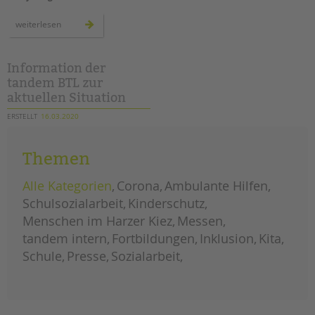
kreative
weiterlesen
ideen:
osterbilder
für
die
fenster
Information der
zu
tandem BTL zur
hause
aktuellen Situation
ERSTELLT
16.03.2020
THEMA
Corona
VON
Margarete Caspari
Themen
Information der tandem BTL zur
aktuellen Situation aufgrund des
Alle Kategorien
Corona
Ambulante Hilfen
Coronavirus
Schulsozialarbeit
Kinderschutz
information
weiterlesen
Menschen im Harzer Kiez
Messen
der
tandem
tandem intern
Fortbildungen
Inklusion
Kita
btl
zur
Schule
Presse
Sozialarbeit
aktuellen
situation