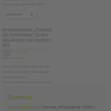
Umsetzung in der tandem BTL“
neue
weiterlesen
broschüre:
basiswissen
für
inklusiven
kinder-
Seminarreihe „Führen
und
als Profession“ in der
jugendschutz
Akademie von tandem
BTL
ERSTELLT
29.01.2025
THEMA
VON
Lena Rotter
Auch in diesem Jahr haben wir eine
vielfältige Auswahl an Fortbildungen
für Menschen mit
Führungsverantwortung, online und
vor Ort in Berlin, im Angebot.
Themen
seminarreihe
weiterlesen
„führen
als
profession“
Alle Kategorien
Corona
Ambulante Hilfen
in