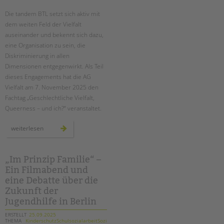
Die tandem BTL setzt sich aktiv mit
EINGLIEDERUNGSHILFE
dem weiten Feld der Vielfalt
auseinander und bekennt sich dazu,
BETREUTES WOHNEN
eine Organisation zu sein, die
Diskriminierung in allen
TANDEM BTL AKADEMIE
Dimensionen entgegenwirkt. Als Teil
dieses Engagements hat die AG
Zertfikatskurse
Vielfalt am 7. November 2025 den
Seminarkalender
Fachtag „Geschlechtliche Vielfalt,
Seminarräume
Suchen
Queerness – und ich?“ veranstaltet.
STADTTEILARBEIT
vielfalt
weiterlesen
leben:
tandem
btl
PROFIL | LEITBILD
schärft
den
„Im Prinzip Familie“ –
Bereiche im Überblick
blick
Ein Filmabend und
für
geschlechtliche
Kinder- und Jugendschutz
eine Debatte über die
vielfalt
in
Unsere Videos
Zukunft der
schule
und
Jugendhilfe in Berlin
Gesellschafter VdK
jugendhilfe
schoolcoach BTL
ERSTELLT
25.09.2025
THEMA
KinderschutzSchulsozialarbeitSozialarbeit