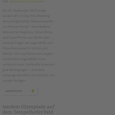
tandem international
VON
Barbara Brecht-Hadraschek
KARRIERE
Am 23. September 2025 zeigte
tandem BTL im City Kino Wedding
Stellenangebote
den preisgekrönten Dokumentarfilm
tandem als Arbeitgeberin
„Im Prinzip Familie“. Anschließend
diskutierten Regisseur Daniel Abma
NEWS/BLOG
und Expert*innen aus Berlin über
zentrale Fragen der Jugendhilfe und
unkuerzbar
Präventionsarbeit in Schule und
Briefe an Kai
Familie. Film und Diskussion zeigten
eindrücklich: Jugendhilfe muss
PRESSE
verlässlich sein, Fachkräfte brauchen
gute Bedingungen – und ohne
Magazin
vorbeugende Hilfen verschärfen sich
KONTAKT
soziale Notlagen.
Impressum
„im
weiterlesen
Datenschutz
prinzip
familie“
–
Hinweisgebersystem
ein
filmabend
tandem Olympiade auf
Intranet
und
dem Tempelhofer Feld
eine