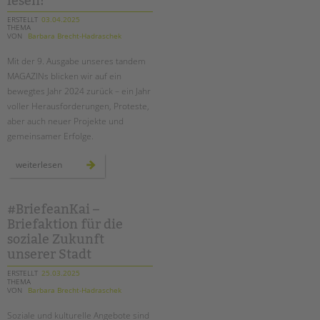
lesen!
eröffnet
ERSTELLT
03.04.2025
THEMA
VON
Barbara Brecht-Hadraschek
Mit der 9. Ausgabe unseres tandem
MAGAZINs blicken wir auf ein
bewegtes Jahr 2024 zurück – ein Jahr
voller Herausforderungen, Proteste,
aber auch neuer Projekte und
gemeinsamer Erfolge.
unser
weiterlesen
neues
tandem
magazin
ist
da
#BriefeanKai –
–
Briefaktion für die
jetzt
lesen!
soziale Zukunft
unserer Stadt
ERSTELLT
25.03.2025
THEMA
VON
Barbara Brecht-Hadraschek
Soziale und kulturelle Angebote sind