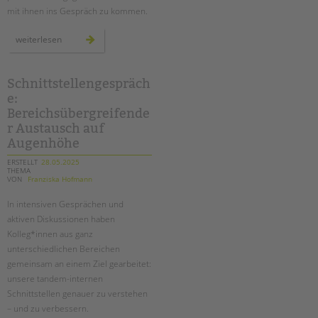
mit ihnen ins Gespräch zu kommen.
mehr
weiterlesen
als
3.000
stimmen
für
die
Schnittstellengespräch
kinder:
e:
briefe
an
Bereichsübergreifende
kai
wegner
r Austausch auf
Augenhöhe
ERSTELLT
28.05.2025
THEMA
VON
Franziska Hofmann
In intensiven Gesprächen und
aktiven Diskussionen haben
Kolleg*innen aus ganz
unterschiedlichen Bereichen
gemeinsam an einem Ziel gearbeitet:
unsere tandem-internen
Schnittstellen genauer zu verstehen
– und zu verbessern.