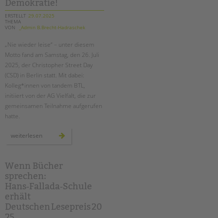
Demokratie!
ERSTELLT
29.07.2025
THEMA
VON
_Admin B.Brecht-Hadraschek
„Nie wieder leise“ – unter diesem
Motto fand am Samstag, den 26. Juli
2025, der Christopher Street Day
(CSD) in Berlin statt. Mit dabei:
Kolleg*innen von tandem BTL,
initiiert von der AG Vielfalt, die zur
gemeinsamen Teilnahme aufgerufen
hatte.
rückblick
weiterlesen
auf
den
csd
berlin
2025
Wenn Bücher
–
sprechen:
gemeinsam
laut
Hans‑Fallada‑Schule
für
vielfalt
erhält
und
demokratie!
Deutschen Lesepreis 20
25