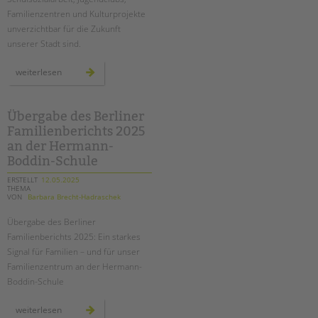
Familienzentren und Kulturprojekte
unverzichtbar für die Zukunft
unserer Stadt sind.
mehr
weiterlesen
als
3.000
briefe
an
kai
Übergabe des Berliner
wegner:
Familienberichts 2025
übergabe
am
an der Hermann-
2.
juni
Boddin-Schule
am
roten
ERSTELLT
12.05.2025
rathaus
THEMA
VON
Barbara Brecht-Hadraschek
Übergabe des Berliner
Familienberichts 2025: Ein starkes
Signal für Familien – und für unser
Familienzentrum an der Hermann-
Boddin
-Schule
übergabe
weiterlesen
des