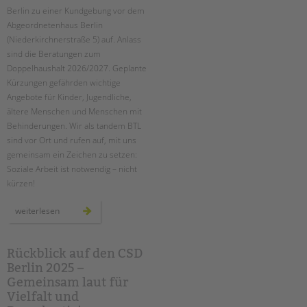
Berlin zu einer Kundgebung vor dem
Abgeordnetenhaus Berlin
(Niederkirchnerstraße 5) auf. Anlass
sind die Beratungen zum
Doppelhaushalt 2026/2027. Geplante
Kürzungen gefährden wichtige
Angebote für Kinder, Jugendliche,
ältere Menschen und Menschen mit
Behinderungen. Wir als tandem BTL
sind vor Ort und rufen auf, mit uns
gemeinsam ein Zeichen zu setzen:
Soziale Arbeit ist notwendig – nicht
kürzen!
kundgebung
weiterlesen
für
ein
soziales
berlin
am
Rückblick auf den CSD
11.
Berlin 2025 –
september
2025
Gemeinsam laut für
Vielfalt und