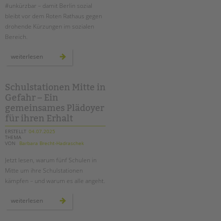
#unkürzbar – damit Berlin sozial
bleibt vor dem Roten Rathaus gegen
drohende Kürzungen im sozialen
Bereich.
demo
weiterlesen
#unkürzbar:
für
den
erhalt
der
Schulstationen Mitte in
sozialen
Gefahr – Ein
infrastruktur
–
gemeinsames Plädoyer
auch
an
für ihren Erhalt
schulen!
ERSTELLT
04.07.2025
THEMA
VON
Barbara Brecht-Hadraschek
Jetzt lesen, warum fünf Schulen in
Mitte um ihre Schulstationen
kämpfen – und warum es alle angeht.
schulstationen
weiterlesen
mitte
in
gefahr