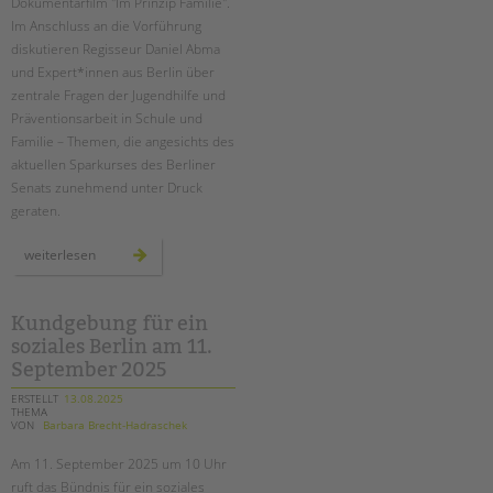
Dokumentarfilm "Im Prinzip Familie".
Im Anschluss an die Vorführung
diskutieren Regisseur Daniel Abma
und Expert*innen aus Berlin über
zentrale Fragen der Jugendhilfe und
Präventionsarbeit in Schule und
Familie – Themen, die angesichts des
aktuellen Sparkurses des Berliner
Senats zunehmend unter Druck
geraten.
film
weiterlesen
&
gespräch
„im
prinzip
familie“
Kundgebung für ein
im
soziales Berlin am 11.
city
kino
September 2025
wedding
ERSTELLT
13.08.2025
THEMA
VON
Barbara Brecht-Hadraschek
Am 11. September 2025 um 10 Uhr
ruft das Bündnis für ein soziales