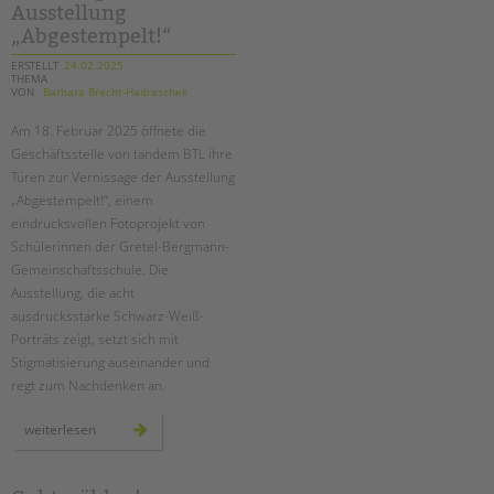
Ausstellung
gegen
sexualisierte
„Abgestempelt!“
gewalt
ERSTELLT
24.02.2025
THEMA
VON
Barbara Brecht-Hadraschek
Am 18. Februar 2025 öffnete die
Geschäftsstelle von tandem BTL ihre
Türen zur Vernissage der Ausstellung
„Abgestempelt!“, einem
eindrucksvollen Fotoprojekt von
Schülerinnen der Gretel-Bergmann-
Gemeinschaftsschule. Die
Ausstellung, die acht
ausdrucksstarke Schwarz-Weiß-
Porträts zeigt, setzt sich mit
Stigmatisierung auseinander und
regt zum Nachdenken an.
vernissage
weiterlesen
der
ausstellung
„abgestempelt!“