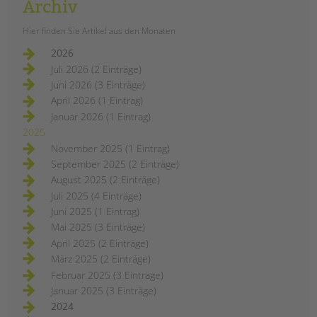
Archiv
vielseitigen Angeboten für
Jugendliche, direkt neben unserer
Hier finden Sie Artikel aus den Monaten
Kita. Während die
2026
Renovierungsarbeiten laufen, startet
Juli 2026 (2 Einträge)
das Team bereits erste Aktivitäten im
Juni 2026 (3 Einträge)
Stadtteil – ein Treffpunkt, der bald
April 2026 (1 Eintrag)
Raum für Austausch, Freizeit und
Januar 2026 (1 Eintrag)
Eigeninitiative bietet.
2025
eine
weiterlesen
November 2025 (1 Eintrag)
neue
September 2025 (2 Einträge)
jugendfreizeiteinrichtung
im
August 2025 (2 Einträge)
tietzenweg
Juli 2025 (4 Einträge)
Juni 2025 (1 Eintrag)
Mai 2025 (3 Einträge)
April 2025 (2 Einträge)
März 2025 (2 Einträge)
Februar 2025 (3 Einträge)
Januar 2025 (3 Einträge)
2024