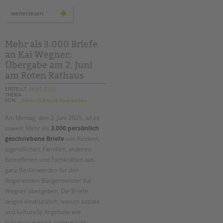
schnittstellengespräche:
weiterlesen
bereichsübergreifender
austausch
auf
augenhöhe
Mehr als 3.000 Briefe
an Kai Wegner:
Übergabe am 2. Juni
am Roten Rathaus
ERSTELLT
26.05.2025
THEMA
VON
_Admin B.Brecht-Hadraschek
Am Montag, den 2. Juni 2025, ist es
soweit: Mehr als
3.000 persönlich
geschriebene Briefe
von Kindern,
Jugendlichen, Familien, anderen
Betroffenen und Fachkräften aus
ganz Berlin werden für den
Regierenden Bürgermeister Kai
Wegner übergeben. Die Briefe
zeigen eindrücklich, warum soziale
und kulturelle Angebote wie
Schulsozialarbeit, Jugendclubs,