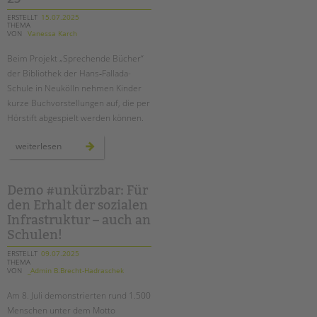
ERSTELLT
15.07.2025
THEMA
VON
Vanessa Karch
Beim Projekt „Sprechende Bücher“
der Bibliothek der Hans‑Fallada-
Schule in Neukölln nehmen Kinder
kurze Buchvorstellungen auf, die per
Hörstift abgespielt werden können.
wenn
weiterlesen
bücher
sprechen:
hans‑fallada‑schule
erhält
deutschen lesepreis 2025
Demo #unkürzbar: Für
den Erhalt der sozialen
Infrastruktur – auch an
Schulen!
ERSTELLT
09.07.2025
THEMA
VON
_Admin B.Brecht-Hadraschek
Am
8. Juli
demonstrierten rund 1.500
Menschen unter dem Motto