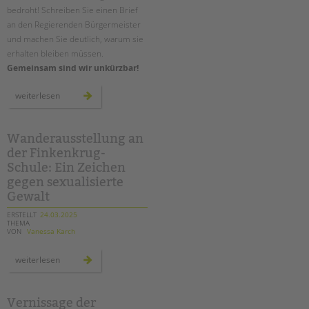
bedroht! Schreiben Sie einen Brief
an den Regierenden Bürgermeister
und machen Sie deutlich, warum sie
erhalten bleiben müssen.
Gemeinsam sind wir unkürzbar!
#briefeankai
weiterlesen
–
briefaktion
für
die
soziale
Wanderausstellung an
zukunft
der Finkenkrug-
unserer
stadt
Schule: Ein Zeichen
gegen sexualisierte
Gewalt
ERSTELLT
24.03.2025
THEMA
VON
Vanessa Karch
wanderausstellung
weiterlesen
an
der
finkenkrug-
schule:
ein
Vernissage der
zeichen