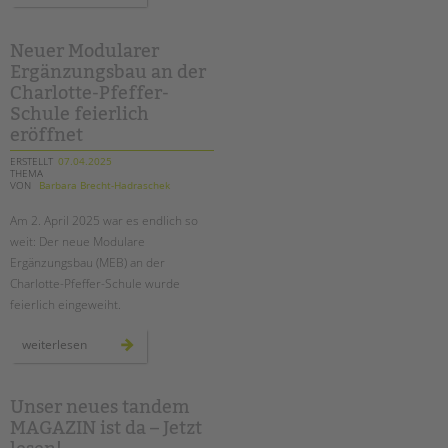
berliner
familienberichts
2025
an
Neuer Modularer
der
Ergänzungsbau an der
hermann-
boddin-
Charlotte-Pfeffer-
schule
Schule feierlich
eröffnet
ERSTELLT
07.04.2025
THEMA
VON
Barbara Brecht-Hadraschek
Am 2. April 2025 war es endlich so
weit: Der neue Modulare
Ergänzungsbau (MEB) an der
Charlotte-Pfeffer-Schule wurde
feierlich eingeweiht.
neuer
weiterlesen
modularer
ergänzungsbau
an
der
charlotte-
Unser neues tandem
pfeffer-
MAGAZIN ist da – Jetzt
schule
feierlich