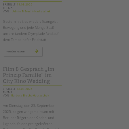
debatte
über
ERSTELLT
19.09.2025
die
THEMA
zukunft
VON
_Admin B.Brecht-Hadraschek
der
jugendhilfe
in
Gestern hieß es wieder: Teamgeist,
berlin
Bewegung und jede Menge Spaß –
unsere tandem Olympiade fand auf
dem Tempelhofer Feld statt!
tandem
weiterlesen
olympiade
auf
dem
tempelhofer
feld
Film & Gespräch „Im
Prinzip Familie“ im
City Kino Wedding
ERSTELLT
18.08.2025
THEMA
VON
Barbara Brecht-Hadraschek
Am Dienstag, den 23. September
2025, zeigen wir gemeinsam mit
Berliner Trägern der Kinder- und
Jugendhilfe den preisgekrönten