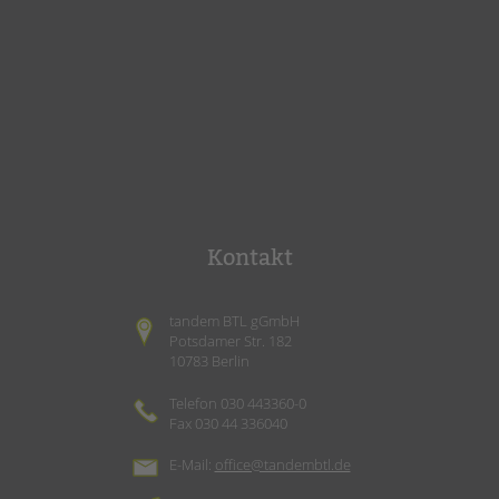
Kontakt
tandem BTL gGmbH
Potsdamer Str. 182
10783 Berlin
Telefon 030 443360-0
Fax 030 44 336040
E-Mail:
office@tandembtl.de