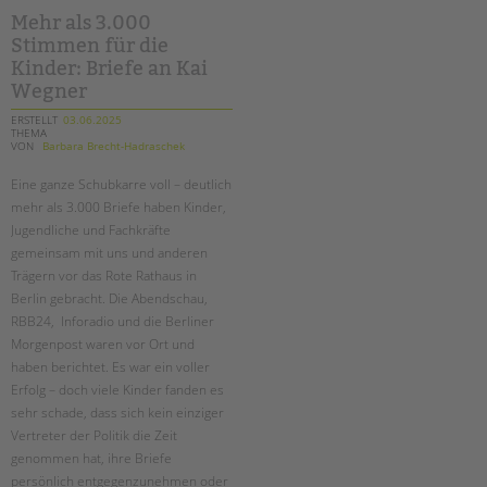
–
ein
Mehr als 3.000
gemeinsames
Stimmen für die
plädoyer
für
Kinder: Briefe an Kai
ihren
erhalt
Wegner
ERSTELLT
03.06.2025
THEMA
VON
Barbara Brecht-Hadraschek
Eine ganze Schubkarre voll – deutlich
mehr als 3.000 Briefe haben Kinder,
Jugendliche und Fachkräfte
gemeinsam mit uns und anderen
Trägern vor das Rote Rathaus in
Berlin gebracht. Die Abendschau,
RBB24, Inforadio und die Berliner
Morgenpost waren vor Ort und
haben berichtet. Es war ein voller
Erfolg – doch viele Kinder fanden es
sehr schade, dass sich kein einziger
Vertreter der Politik die Zeit
genommen hat, ihre Briefe
persönlich entgegenzunehmen oder