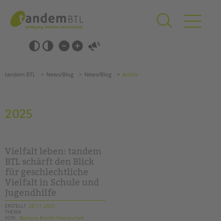
Zum
Navigation
Inhalt
überspringen
springen
Navigation
Barrierefrei-
überspringen
Einstellungen
überspringen
ANGEBOTE
tandem BTL
News/Blog
News/Blog
Archiv
KITA & FRÜHE HILFEN
SCHULE & GANZTAG
2025
Grundschulen
Oberschulen
Förderzentren
Vielfalt leben: tandem
Kollegs
BTL schärft den Blick
für geschlechtliche
EFöB
Vielfalt in Schule und
Schulbezogene Sozialarbeit
Jugendhilfe
Tagesgruppen
ERSTELLT
28.11.2025
THEMA
HILFEN ZUR ERZIEHUNG
VON
Barbara Brecht-Hadraschek