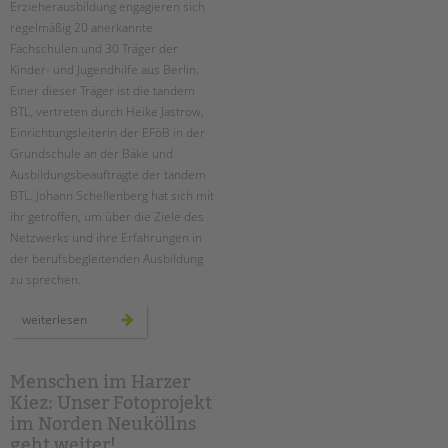
Suchen
Erzieherausbildung engagieren sich
regelmäßig 20 anerkannte
EINGLIEDERUNGSHILFE
Fachschulen und 30 Träger der
Kinder- und Jugendhilfe aus Berlin.
BETREUTES WOHNEN
Einer dieser Träger ist die tandem
BTL, vertreten durch Heike Jastrow,
TANDEM BTL AKADEMIE
Einrichtungsleiterin der EFöB in der
Grundschule an der Bäke und
Zertfikatskurse
Ausbildungsbeauftragte der tandem
Seminarkalender
BTL. Johann Schellenberg hat sich mit
Seminarräume
ihr getroffen, um über die Ziele des
Netzwerks und ihre Erfahrungen in
STADTTEILARBEIT
der berufsbegleitenden Ausbildung
zu sprechen.
PROFIL | LEITBILD
netzwerk
weiterlesen
Bereiche im Überblick
berufsbegleitende
erzieherausbildung
Kinder- und Jugendschutz
Unsere Videos
Menschen im Harzer
Kiez: Unser Fotoprojekt
Gesellschafter VdK
im Norden Neuköllns
schoolcoach BTL
geht weiter!