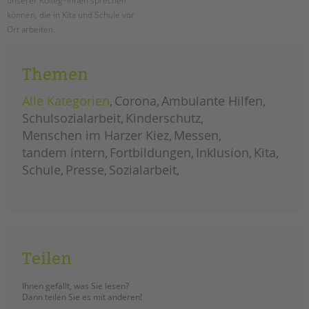
unserer Kolleg*innen sprechen
können, die in Kita und Schule vor
Ort arbeiten.
menschen
weiterlesen
im
Themen
harzer
kiez:
unser
fotoprojekt
Alle Kategorien
Corona
Ambulante Hilfen
im
norden
Schulsozialarbeit
Kinderschutz
neuköllns
geht
Menschen im Harzer Kiez
Messen
weiter!
tandem intern
Fortbildungen
Inklusion
Kita
Schule
Presse
Sozialarbeit
Teilen
Ihnen gefällt, was Sie lesen?
Dann teilen Sie es mit anderen!