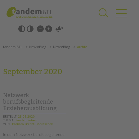
Zum
Navigation
Inhalt
überspringen
springen
Navigation
Barrierefrei-
überspringen
Einstellungen
überspringen
ANGEBOTE
tandem BTL
News/Blog
News/Blog
Archiv
KITA & FRÜHE HILFEN
SCHULE & GANZTAG
September 2020
Grundschulen
Oberschulen
Förderzentren
Netzwerk
Kollegs
berufsbegleitende
Erzieherausbildung
EFöB
Schulbezogene Sozialarbeit
ERSTELLT
23.09.2020
THEMA
tandem intern
Tagesgruppen
VON
Barbara Brecht-Hadraschek
HILFEN ZUR ERZIEHUNG
In dem Netzwerk berufsbegleitende