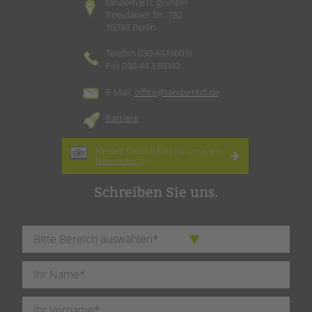
tandem BTL gGmbH
Potsdamer Str. 182
10783 Berlin
Telefon 030 443360-0
Fax 030 44 336040
E-Mail:
office@tandembtl.de
Karriere
Melden Sie sich hier für unseren
Newsletter
an.
Schreiben Sie uns.