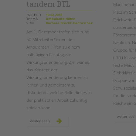
tandem BTL
Mädchenarbe
Platz im Sch
STADTTEILARBEIT
ERSTELLT
19.02.2018
THEMA
Ambulante Hilfen
Reichwein-S
VON
Barbara Brecht-Hadraschek
sonderpäda
Am 1. Dezember trafen sich rund
Förderzentr
50 Mitarbeiter*innen der
Neukölln. N
Ambulanten Hilfen zu einem
Gruppe für
halbtägigen Fachtag zur
(-10.) Klass
Wirkungsorientierung. Ziel war es,
feste Mädch
das Konzept der
Siebtklässle
Wirkungsorientierung kennen zu
Gruppe von K
lernen und gemeinsam zu
Schulsoziala
diskutieren, welche Rolle dieses in
für die tan
der praktischen Arbeit zukünftig
Reichwein-S
spielen kann.
weiterlese
wirkungsorientierung
weiterlesen
in
den
ambulanten
hilfen