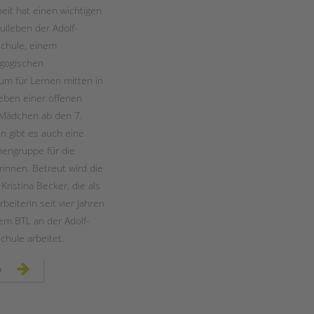
Magazin
it hat einen wichtigen
ulleben der Adolf-
chule, einem
gogischen
um für Lernen mitten in
eben einer offenen
 Mädchen ab den 7.
en gibt es auch eine
engruppe für die
rinnen. Betreut wird die
ristina Becker, die als
rbeiterin seit vier Jahren
dem BTL an der Adolf-
chule arbeitet.
mädchenarbeit
n
an
der
adolf-
reichwein-
schule