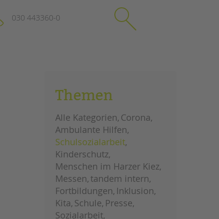
030 443360-0
schließen
KONTAKT
Themen
Suchen
e
Impressum
Alle Kategorien
Corona
itgeberin
Datenschutz
Ambulante Hilfen
Hinweisgebersystem
Schulsozialarbeit
Intranet
Kinderschutz
Menschen im Harzer Kiez
Messen
tandem intern
Fortbildungen
Inklusion
Kita
Schule
Presse
Sozialarbeit