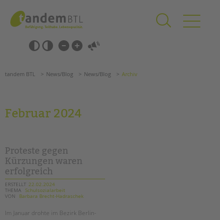
Zum
Navigation
Inhalt
überspringen
springen
Navigation
Barrierefrei-
überspringen
Einstellungen
überspringen
ANGEBOTE
tandem BTL
News/Blog
News/Blog
Archiv
KITA & FRÜHE HILFEN
SCHULE & GANZTAG
Februar 2024
Grundschulen
Oberschulen
Förderzentren
Proteste gegen
Kollegs
Kürzungen waren
erfolgreich
EFöB
Schulbezogene Sozialarbeit
ERSTELLT
22.02.2024
THEMA
Schulsozialarbeit
Tagesgruppen
VON
Barbara Brecht-Hadraschek
HILFEN ZUR ERZIEHUNG
Im Januar drohte im Bezirk Berlin-