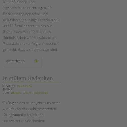
Suchen
Mitte 53 Kinder- und
Jugendfreizeiteinrichtungen, 28
EINGLIEDERUNGSHILFE
Einrichtungen der schul- und
berufsbezogenen Jugendsozialarbeit
BETREUTES WOHNEN
und 14 Familienzentren das Aus.
Gemeinsam mit einem breiten
TANDEM BTL AKADEMIE
Bündnis haben wir mit zahlreichen
Protestaktionen erfolgreich deutlich
Zertfikatskurse
gemacht, dass wir #unkürzbar sind.
Seminarkalender
Seminarräume
proteste
weiterlesen
gegen
kürzungen
waren
STADTTEILARBEIT
erfolgreich
In stillem Gedenken
PROFIL | LEITBILD
ERSTELLT
15.02.2024
THEMA
Bereiche im Überblick
VON
Barbara Brecht-Hadraschek
Kinder- und Jugendschutz
Zu Beginn des neuen Jahres mussten
Unsere Videos
wir uns von zwei sehr geschätzten
Gesellschafter VdK
Kolleg*innen plötzlich und
unerwartet verabschieden:
schoolcoach BTL