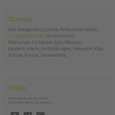
das
weiterlesen
tandem
magazin
2023
Themen
ist
da!
Alle Kategorien
Corona
Ambulante Hilfen
Schulsozialarbeit
Kinderschutz
Menschen im Harzer Kiez
Messen
tandem intern
Fortbildungen
Inklusion
Kita
Schule
Presse
Sozialarbeit
Teilen
Ihnen gefällt, was Sie lesen?
Dann teilen Sie es mit anderen!
Facebook
Xing
LinkedIn