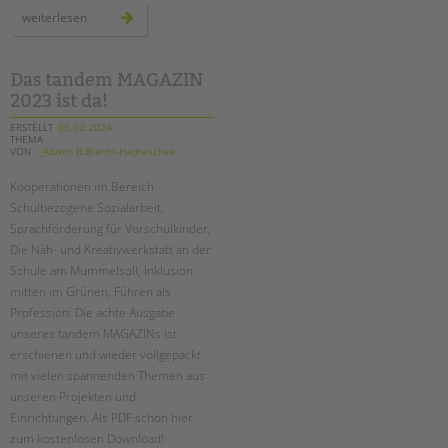
tandem international
in
weiterlesen
stillem
KARRIERE
gedenken
Stellenangebote
Das tandem MAGAZIN
tandem als Arbeitgeberin
2023 ist da!
ERSTELLT
06.02.2024
NEWS/BLOG
THEMA
VON
_Admin B.Brecht-Hadraschek
unkuerzbar
Kooperationen im Bereich
Briefe an Kai
Schulbezogene Sozialarbeit,
Sprachförderung für Vorschulkinder,
PRESSE
Die Näh- und Kreativwerkstatt an der
Schule am Mummelsoll, Inklusion
Magazin
mitten im Grünen, Führen als
KONTAKT
Profession: Die achte Ausgabe
unseres tandem MAGAZINs ist
Impressum
erschienen und wieder vollgepackt
Datenschutz
mit vielen spannenden Themen aus
Hinweisgebersystem
unseren Projekten und
Intranet
Einrichtungen. Als PDF schon hier
zum kostenlosen Download!