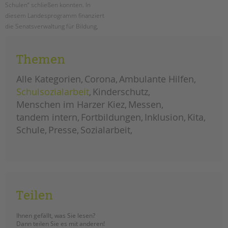
Schulen“ schließen konnten. In
diesem Landesprogramm finanziert
die Senatsverwaltung für Bildung,
Jugend und Familie Schulsozialarbeit
an den Berliner Schulen.
Themen
ausbau
weiterlesen
landesprogramm
Alle Kategorien
Corona
Ambulante Hilfen
„jugendsozialarbeit
an
Schulsozialarbeit
Kinderschutz
berliner
schulen“
Menschen im Harzer Kiez
Messen
tandem intern
Fortbildungen
Inklusion
Kita
Schule
Presse
Sozialarbeit
Teilen
Ihnen gefällt, was Sie lesen?
Dann teilen Sie es mit anderen!