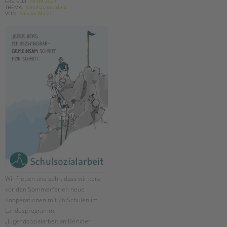
tandem international
ERSTELLT
10.09.2021
THEMA
Schulsozialarbeit
VON
Sasche Mase
KARRIERE
Stellenangebote
tandem als Arbeitgeberin
NEWS/BLOG
unkuerzbar
Briefe an Kai
PRESSE
Magazin
KONTAKT
Impressum
Wir freuen uns sehr, dass wir kurz
Datenschutz
vor den Sommerferien neue
Hinweisgebersystem
Kooperationen mit 26 Schulen im
Intranet
Landesprogramm
„Jugendsozialarbeit an Berliner