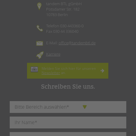
tandem BTL gGmbH
Potsdamer Str. 182
10783 Berlin
Telefon 030 443360-0
Fax 030 44 336040
E-Mail:
office@tandembtl.de
Karriere
Melden Sie sich hier für unseren
Newsletter
an.
Schreiben Sie uns.