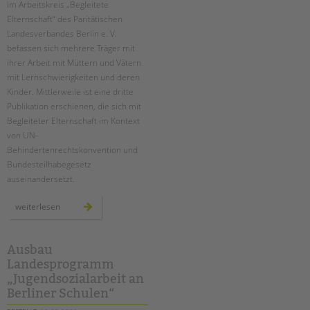
Suchen
Im Arbeitskreis „Begleitete
Elternschaft“ des Paritätischen
EINGLIEDERUNGSHILFE
Landesverbandes Berlin e. V.
befassen sich mehrere Träger mit
BETREUTES WOHNEN
ihrer Arbeit mit Müttern und Vätern
mit Lernschwierigkeiten und deren
TANDEM BTL AKADEMIE
Kinder. Mittlerweile ist eine dritte
Publikation erschienen, die sich mit
Zertfikatskurse
Begleiteter Elternschaft im Kontext
Seminarkalender
von UN-
Seminarräume
Behindertenrechtskonvention und
Bundesteilhabegesetz
STADTTEILARBEIT
auseinandersetzt.
PROFIL | LEITBILD
neue
weiterlesen
handreichung
aus
Bereiche im Überblick
dem
arbeitskreis
Kinder- und Jugendschutz
„begleitete
Ausbau
elternschaft“
Unsere Videos
Landesprogramm
„Jugendsozialarbeit an
Gesellschafter VdK
Berliner Schulen“
schoolcoach BTL