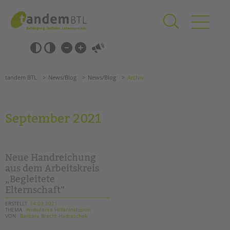
Zum
Navigation
Inhalt
überspringen
springen
Navigation
Barrierefrei-
überspringen
Einstellungen
überspringen
ANGEBOTE
tandem BTL
News/Blog
News/Blog
Archiv
KITA & FRÜHE HILFEN
SCHULE & GANZTAG
September 2021
Grundschulen
Oberschulen
Förderzentren
Neue Handreichung
Kollegs
aus dem Arbeitskreis
„Begleitete
EFöB
Elternschaft“
Schulbezogene Sozialarbeit
Tagesgruppen
ERSTELLT
14.09.2021
THEMA
Ambulante HilfenInklusion
VON
Barbara Brecht-Hadraschek
HILFEN ZUR ERZIEHUNG