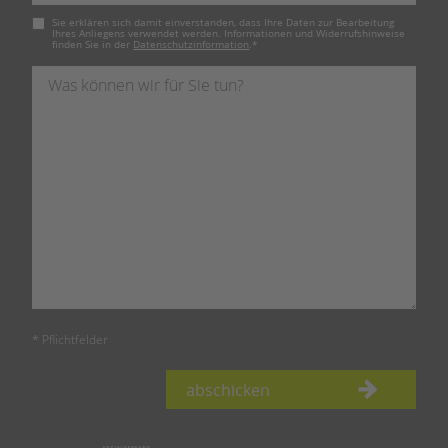
Pflichtfeld
Sie erklären sich damit einverstanden, dass Ihre Daten zur Bearbeitung
Ihres Anliegens verwendet werden. Informationen und Widerrufshinweise
finden Sie in der
Datenschutzinformation
.
*
* Pflichtfelder
abschicken