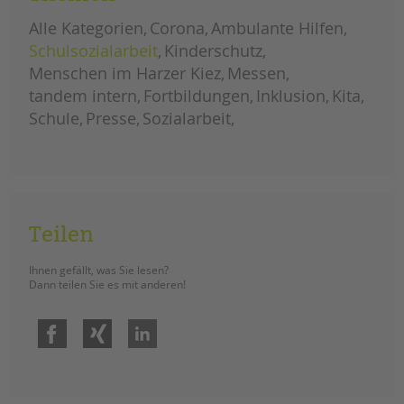
tandem international
Alle Kategorien
Corona
Ambulante Hilfen
KARRIERE
Schulsozialarbeit
Kinderschutz
Stellenangebote
Menschen im Harzer Kiez
Messen
tandem als Arbeitgeberin
tandem intern
Fortbildungen
Inklusion
Kita
Schule
Presse
Sozialarbeit
NEWS/BLOG
unkuerzbar
Briefe an Kai
PRESSE
Teilen
Magazin
Ihnen gefällt, was Sie lesen?
KONTAKT
Dann teilen Sie es mit anderen!
Impressum
Facebook
Xing
LinkedIn
Datenschutz
Hinweisgebersystem
Intranet