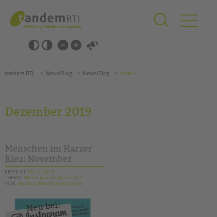
Zum
Navigation
Inhalt
überspringen
springen
Navigation
Barrierefrei-
überspringen
Einstellungen
überspringen
ANGEBOTE
tandem BTL
News/Blog
News/Blog
Archiv
KITA & FRÜHE HILFEN
SCHULE & GANZTAG
Dezember 2019
Grundschulen
Oberschulen
Förderzentren
Menschen im Harzer
Kollegs
Kiez: November
EFöB
ERSTELLT
03.12.2019
THEMA
Menschen im Harzer Kiez
Schulbezogene Sozialarbeit
VON
Barbara Brecht-Hadraschek
Tagesgruppen
HILFEN ZUR ERZIEHUNG
Suchen