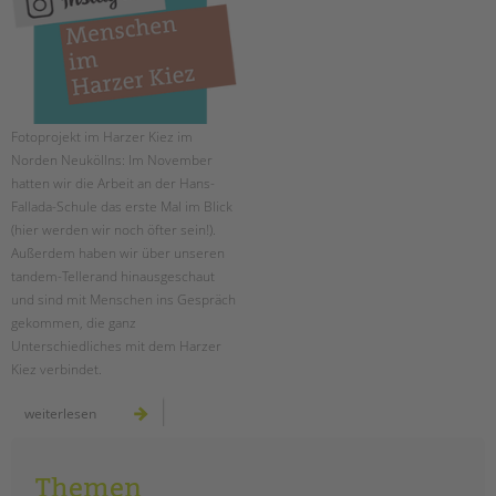
EINGLIEDERUNGSHILFE
BETREUTES WOHNEN
TANDEM BTL AKADEMIE
Fotoprojekt im Harzer Kiez im
Norden Neuköllns: Im November
Zertfikatskurse
hatten wir die Arbeit an der Hans-
Seminarkalender
Fallada-Schule das erste Mal im Blick
(hier werden wir noch öfter sein!).
Seminarräume
Außerdem haben wir über unseren
tandem-Tellerand hinausgeschaut
STADTTEILARBEIT
und sind mit Menschen ins Gespräch
gekommen, die ganz
PROFIL | LEITBILD
Unterschiedliches mit dem Harzer
Bereiche im Überblick
Kiez verbindet.
Kinder- und Jugendschutz
menschen
weiterlesen
Unsere Videos
im
harzer
Gesellschafter VdK
kiez:
november
schoolcoach BTL
Themen