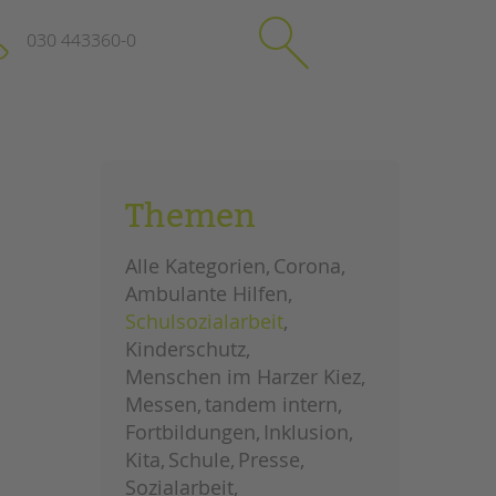
030 443360-0
schließen
KONTAKT
Themen
Suchen
e
Impressum
Alle Kategorien
Corona
itgeberin
Datenschutz
Ambulante Hilfen
Hinweisgebersystem
Schulsozialarbeit
Intranet
Kinderschutz
Menschen im Harzer Kiez
Messen
tandem intern
Fortbildungen
Inklusion
Kita
Schule
Presse
Sozialarbeit