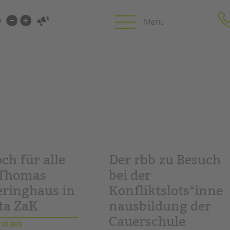
i-
gen
gen
PROFIL | LEITBILD
KARRIERE
HUNG
Bereiche im Überblick
Stellenangebot
Kinder- und Jugendschutz
tandem als Arbe
Unsere Videos
LFE
Gesellschafter VdK
ch für alle
Der rbb zu Besuch
NEWS/BLOG
schoolcoach BTL
N
: Thomas
bei der
tandem international
unkuerzbar
ringhaus in
Konfliktslots*inne
MIE
Briefe an Kai
ta ZaK
nausbildung der
Cauerschule
PRESSE
.02.2023