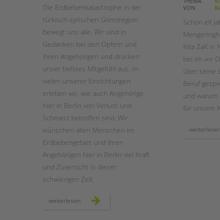
THEMA
Ki
Die Erdbebenkatastrophe in der
VON
Ba
türkisch-syrischen Grenzregion
STADTTEILARBEIT
Schon elf J
bewegt uns alle. Wir sind in
Mengeringha
Gedanken bei den Opfern und
Kita ZaK in 
ihren Angehörigen und drücken
bei im vor 
unser tiefstes Mitgefühl aus. In
über seine 
vielen unserer Einrichtungen
Beruf gespr
erleben wir, wie auch Angehörige
und warum e
hier in Berlin von Verlust und
für unsere K
Schmerz betroffen sind. Wir
wünschen allen Menschen im
weiterlese
Erdbebengebiet und ihren
Angehörigen hier in Berlin viel Kraft
und Zuversicht in dieser
schwierigen Zeit.
solidarität
weiterlesen
mit
den
erdbebenopfern