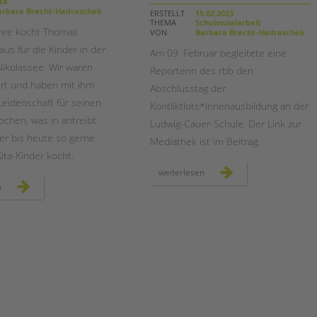
Magazin
ta
rbara Brecht-Hadraschek
ERSTELLT
15.02.2023
THEMA
Schulsozialarbeit
ahre kocht Thomas
VON
Barbara Brecht-Hadraschek
us für die Kinder in der
Am 09. Februar begleitete eine
Nikolassee. Wir waren
Reporterin des rbb den
Ort und haben mit ihm
Abschlusstag der
Leidenschaft für seinen
Kontliktlots*innenausbildung an der
ochen, was in antreibt
Ludwig-Cauer-Schule. Der Link zur
r bis heute so gerne
Mediathek ist im Beitrag.
ita-Kinder kocht.
der
weiterlesen
rbb
ein
n
zu
koch
besuch
für
bei
alle
der
fälle:
konfliktslots*innenausbildun
thomas
der
mengeringhaus
cauerschule
in
der
kita
zak