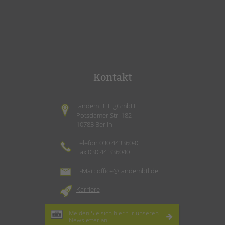
Kontakt
tandem BTL gGmbH
Potsdamer Str. 182
10783 Berlin
Telefon 030 443360-0
Fax 030 44 336040
E-Mail:
office@tandembtl.de
Karriere
Melden Sie sich hier für unseren
Newsletter
an.