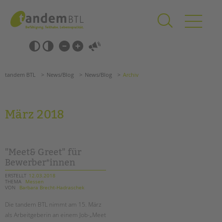
Zum
Navigation
Inhalt
überspringen
springen
Navigation
Barrierefrei-
überspringen
Einstellungen
überspringen
ANGEBOTE
tandem BTL
News/Blog
News/Blog
Archiv
KITA & FRÜHE HILFEN
SCHULE & GANZTAG
März 2018
Grundschulen
Oberschulen
Förderzentren
"Meet& Greet" für
Kollegs
Bewerber*innen
EFöB
ERSTELLT
12.03.2018
THEMA
Messen
Schulbezogene Sozialarbeit
VON
Barbara Brecht-Hadraschek
Tagesgruppen
Die tandem BTL nimmt am 15. März
HILFEN ZUR ERZIEHUNG
als Arbeitgeberin an einem Job-„Meet
Suchen