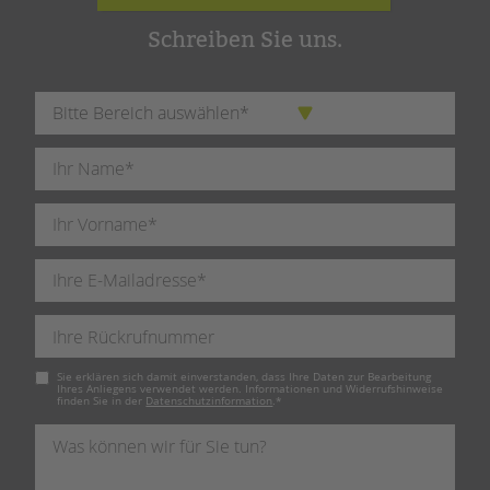
Schreiben Sie uns.
Pflichtfeld
Sie erklären sich damit einverstanden, dass Ihre Daten zur Bearbeitung
Ihres Anliegens verwendet werden. Informationen und Widerrufshinweise
finden Sie in der
Datenschutzinformation
.
*