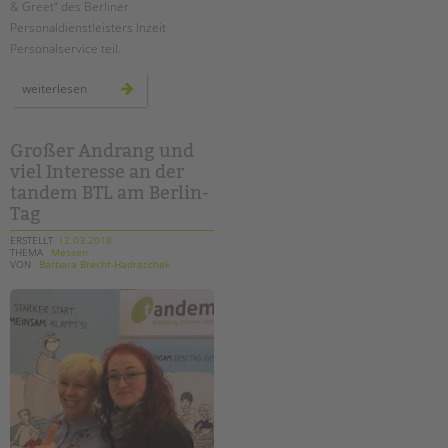
& Greet“ des Berliner
Personaldienstleisters Inzeit
EINGLIEDERUNGSHILFE
Personalservice teil.
BETREUTES WOHNEN
"meet&
weiterlesen
greet"
für
TANDEM BTL AKADEMIE
bewerber*innen
Großer Andrang und
Zertfikatskurse
viel Interesse an der
Seminarkalender
tandem BTL am Berlin-
Seminarräume
Tag
ERSTELLT
12.03.2018
STADTTEILARBEIT
THEMA
Messen
VON
Barbara Brecht-Hadraschek
PROFIL | LEITBILD
Bereiche im Überblick
Kinder- und Jugendschutz
Unsere Videos
Gesellschafter VdK
schoolcoach BTL