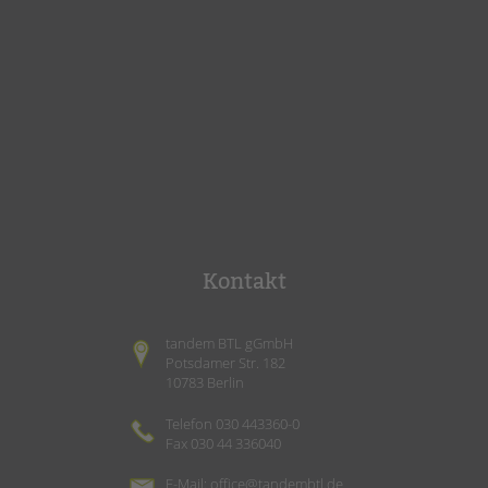
Kontakt
tandem BTL gGmbH
Potsdamer Str. 182
10783 Berlin
Telefon 030 443360-0
Fax 030 44 336040
E-Mail:
office@tandembtl.de