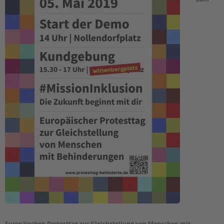
EINGLIEDERUNGSHILFE
BETREUTES WOHNEN
TANDEM BTL AKADEMIE
Zertfikatskurse
Seminarkalender
Seminarräume
STADTTEILARBEIT
PROFIL | LEITBILD
Bereiche im Überblick
Kinder- und Jugendschutz
Unsere Videos
Gesellschafter VdK
schoolcoach BTL
Europäischen Protesttag zur Gleichstellung von Menschen mit