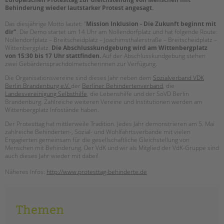
tandem international
Behinderung wieder lautstarker Protest angesagt.
KARRIERE
Das diesjährige Motto lautet: "
Mission Inklusion - Die Zukunft beginnt mit
dir"
. Die Demo startet um 14 Uhr am Nollendorfplatz und hat folgende Route:
Stellenangebote
Nollendorfplatz – Breitscheidplatz – Joachimsthalerstraße – Breitscheidplatz –
tandem als Arbeitgeberin
Wittenbergplatz.
Die Abschlusskundgebung wird am Wittenbergplatz
von 15:30 bis 17 Uhr stattfinden.
Auf der Abschlusskundgebung stehen
zwei Gebärdensprachdolmetscherinnen zur Verfügung.
NEWS/BLOG
Die Organisationsvereine sind dieses Jahr neben dem
Sozialverband VDK
unkuerzbar
Berlin Brandenburg e.V.
der
Berliner Behindertenverband
, die
Landesvereinigung Selbsthilfe
, die Lebenshilfe und der SoVD Berlin
Briefe an Kai
Brandenburg. Zahlreiche weiteren Vereine und Institutionen werden am
Wittenbergplatz Infostände haben.
PRESSE
Der Protesttag hat mittlerweile Tradition. Jedes Jahr demonstrieren am 5. Mai
zahlreiche Behinderten-, Sozial- und Wohlfahrtsverbände mit vielen
Engagierten gemeinsam für die gesellschaftliche Gleichstellung von
Magazin
Menschen mit Behinderung. Der VdK und wir als Mitglied der VdK-Gruppe sind
KONTAKT
auch dieses Jahr wieder mit dabei!
Impressum
Näheres Infos:
http://www.protesttag-behinderte.de
Datenschutz
Hinweisgebersystem
Intranet
Themen