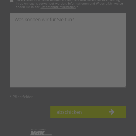
Sie erklären sich damit einverstanden, dass Ihre Daten zur Bearbeitung
Ihres Anliegens verwendet werden. Informationen und Widerrufshinweise
finden Sie in der
Datenschutzinformation
.
*
* Pflichtfelder
abschicken