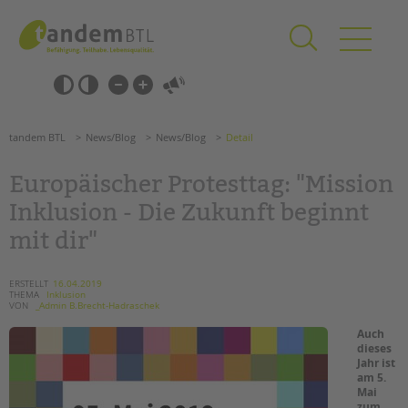
Zum
Navigation
Inhalt
überspringen
springen
Navigation
Barrierefrei-
überspringen
Einstellungen
überspringen
ANGEBOTE
tandem BTL
News/Blog
News/Blog
Detail
KITA & FRÜHE HILFEN
Europäischer Protesttag: "Mission
SCHULE & GANZTAG
Inklusion - Die Zukunft beginnt
Grundschulen
mit dir"
Oberschulen
Förderzentren
ERSTELLT
16.04.2019
Kollegs
THEMA
Inklusion
VON
_Admin B.Brecht-Hadraschek
EFöB
Auch
Schulbezogene Sozialarbeit
dieses
Tagesgruppen
Jahr ist
am 5.
HILFEN ZUR ERZIEHUNG
Mai
Suchen
zum